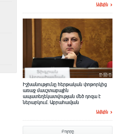
Ավելին
Իշխանությունը հերթական փոթորկից
առաջ մասշտաբային
ապատեղեկատվության մեծ դnզա է
ներարկում․ Աբրահամյան
Ավելին
Բոլորը