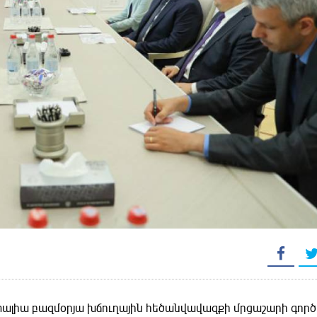
Իտալիա բազմօրյա խճուղային հեծանվավազքի մրցաշարի գոր