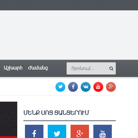
Աշխարհ
Ժամանց
ՄԵՆՔ ՍՈՑ ՑԱՆՑԵՐՈՒՄ
SHARES
TWEETS
SHARES
SHARES
2k
1.5k
203
620