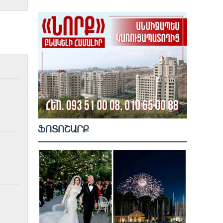
ՖՈՏՈՇԱՐՔ