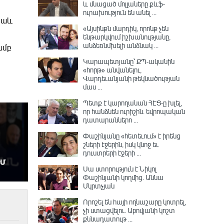
և մնացած մոլլաները քևֆ-
ուրախություն են անել ...
նաև
«Այսինքն մարդիկ, որոնք չեն
ենթարկվում իշխանությանը,
անձեռնմխելի անձնակ ...
ամբ
Կարապետյանը՝ ՔՊ-ականին
«հորթ» անվանելու,
Վարդեւանյանի թեկնածության
մաս ...
Պետք է կարողանան ՀԷՑ-ը խլել,
որ հանձնեն ուրիշին. եվրոպական
դատարաններո ...
Փաշինյանը «հետեւում» է իրենց
շների էջերին, իսկ կնոջ եւ
դուստրերի էջերի ...
Սա ստորություն է Նիկոլ
Փաշինյանի կողմից․ Աննա
Մկրտչյան
Որոշել են հայի ողնաշարը կոտրել,
չի ստացվելու․ Աբովյանի կոշտ
քննադատութ ...