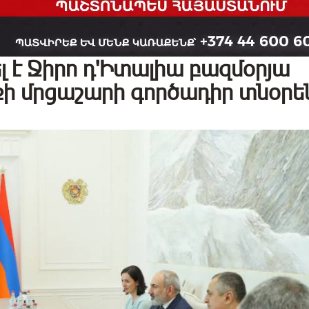
լ է Ջիրո դ'Իտալիա բազմօրյա
ի մրցաշարի գործադիր տնօրե