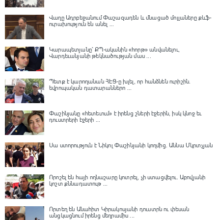
Վաղը Ադրբեջանում Փաշազադեն և մնացած մոլլաները քևֆ-
ուրախություն են անել ...
Կարապետյանը՝ ՔՊ-ականին «հորթ» անվանելու,
Վարդեւանյանի թեկնածության մաս ...
Պետք է կարողանան ՀԷՑ-ը խլել, որ հանձնեն ուրիշին.
եվրոպական դատարաններո ...
Փաշինյանը «հետեւում» է իրենց շների էջերին, իսկ կնոջ եւ
դուստրերի էջերի ...
Սա ստորություն է Նիկոլ Փաշինյանի կողմից․ Աննա Մկրտչյան
Որոշել են հայի ողնաշարը կոտրել, չի ստացվելու․ Աբովյանի
կոշտ քննադատութ ...
Որտեղ են Անահիտ Կիրակոսյանի դուստրն ու փեսան
անցկացնում իրենց մեղրամիս ...