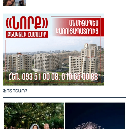
ՖՈՏՈՇԱՐՔ