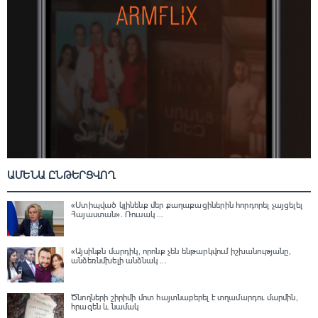
ԱՄԵՆԱ ԸՆԹԵՐՑՎՈՂ
«Ստիպված կլինենք մեր քաղաքացիներին հորդորել չայցելել
Հայաստան»․ Ռուսակ ...
«Այսինքն մարդիկ, որոնք չեն ենթարկվում իշխանությանը,
անձեռնմխելի անձնակ ...
Ծնողների շիրիմի մոտ հայտնաբերել է տղամարդու մարմին,
հրազեն և նամակ