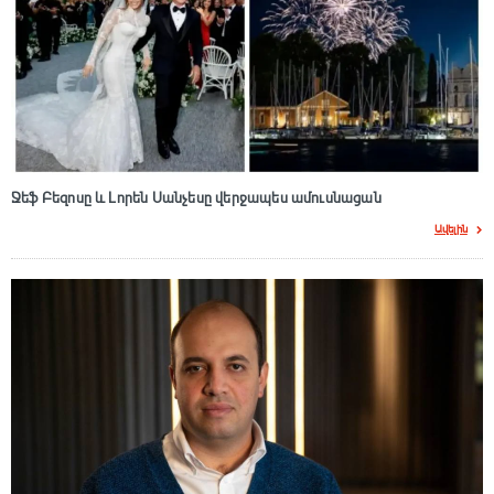
Ջեֆ Բեզոսը և Լորեն Սանչեսը վերջապես ամուսնացան
Ավելին