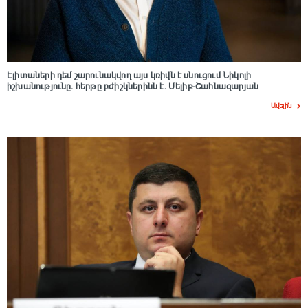
Էլիտաների դեմ շարունակվող այս կռիվն է սնուցում Նիկոլի
իշխանությունը. հերթը բժիշկներինն է. Մելիք-Շահնազարյան
Ավելին