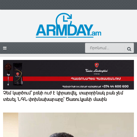
Չեմ կարծում՝ բռնի ուժ է կիրառվել, տարօրինակ բան չեմ
տեսել. ՆԳՆ փոխնախարարը՝ Ծառուկյանի մասին