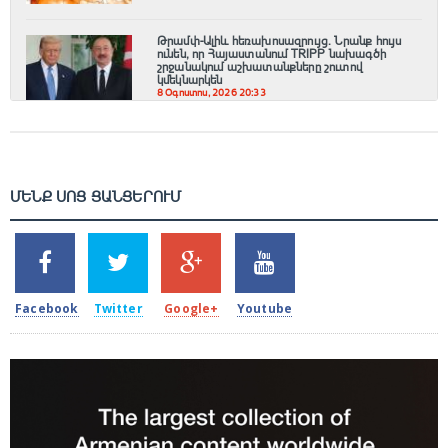
Թրամփ-Ալիև հեռախոսազրույց. Նրանք հույս
ունեն, որ Հայաստանում TRIPP նախագծի
շրջանակում աշխատանքները շուտով
կմեկնարկեն
8 Օգոստոս, 2026 20:33
ՄԵՆՔ ՍՈՑ ՑԱՆՑԵՐՈՒՄ
SHARES
TWEETS
SHARES
SHARES
2k
1.5k
203
620
Facebook
Twitter
Google+
Youtube