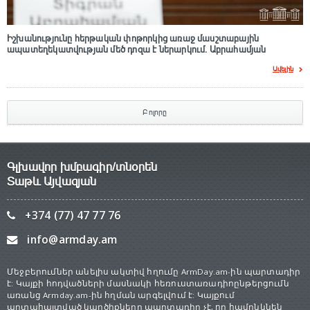
Իշխանությունը հերթական փոթորկից առաջ մասշտաբային
ապատեղեկատվության մեծ դnզա է ներարկում․ Աբրահամյան
Ավելին
Բոլորը
Գլխավոր խմբագիր/տնօրեն
Տաթև Այվազյան
+374 (77) 47 77 76
info@armday.am
Մեջբերումներ անելիս ակտիվ հղումը ArmDay.am-ին պարտադիր
է: Կայքի հոդվածների մասնակի հեռուստառադիոընթերցումն
առանց Armday.am-ին հղման արգելվում է: Կայքում
արտահայտված կարծիքները պարտադիր չէ, որ համընկնեն