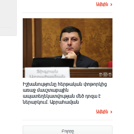
Ավելին
Իշխանությունը հերթական փոթորկից
առաջ մասշտաբային
ապատեղեկատվության մեծ դnզա է
ներարկում․ Աբրահամյան
Ավելին
Բոլորը