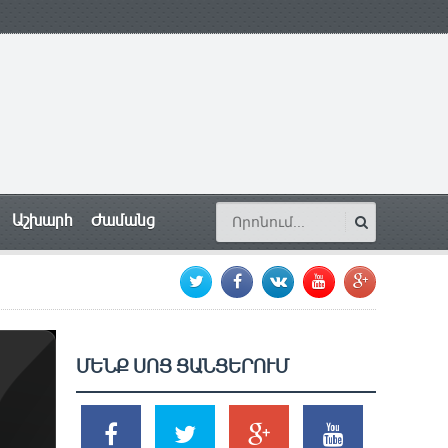
Աշխարհ
Ժամանց
ՄԵՆՔ ՍՈՑ ՑԱՆՑԵՐՈՒՄ
SHARES
TWEETS
SHARES
SHARES
2k
1.5k
203
620