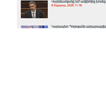
Վարդեւանյանը ԱԺ ամբիոնից խոսե
6 Օգոստոս, 2026 11:18
Կարապետ Պողոսյանն արդարացվեց
6 Օգոստոս, 2026 11:04