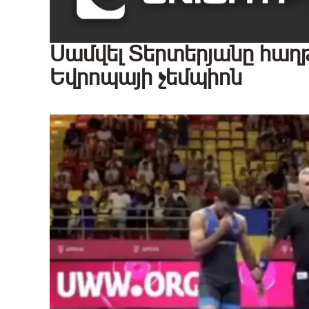
Սամվել Տերտերյանը հաղ
Եվրոպայի չեմպիոն