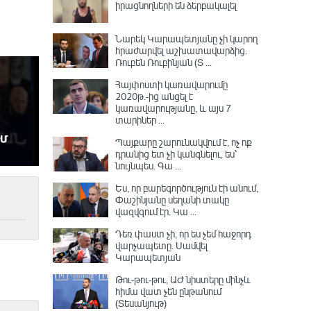
իրացնողների են ձերբակալել
Նարեկ Կարապետյանը չի կարող
հրաժարվել աշխատավարձից.
Ռուբեն Ռուբինյան (Տ ...
Հայփոստի կառավարումը
2020թ.-ից անցել է
կառավարությանը, և այս 7
տարիներ ...
Պայքարը շարունակվում է, ոչ ոք
դրանից ետ չի կանգնելու, ես՝
նույնպես․ Գա ...
Ես, որ բարեգործություն էի անում,
Փաշինյանը սեղանի տակը
վազվզում էր․ Կա ...
Դեռ փաստ չի, որ ես չեմ հաջորդ
վարչապետը․ Սամվել
Կարապետյան
Թու-թու-թու, ԱԺ նիստերը մինչև
հիմա վատ չեն ընթանում
(Տեսանյութ)