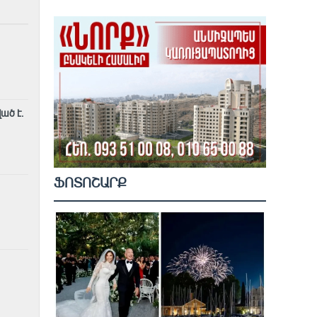
ած է.
ՖՈՏՈՇԱՐՔ