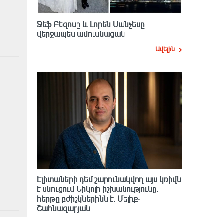
Ջեֆ Բեզոսը և Լորեն Սանչեսը
վերջապես ամուսնացան
Ավելին
Էլիտաների դեմ շարունակվող այս կռիվն
է սնուցում Նիկոլի իշխանությունը.
հերթը բժիշկներինն է. Մելիք-
Շահնազարյան