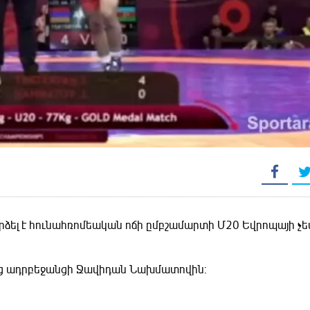
արձել է հունահռոմեական ոճի ըմբշամարտի Մ20 Եվրոպայի չե
եց ադրբեջանցի Ջավիդան Նախմատովին: