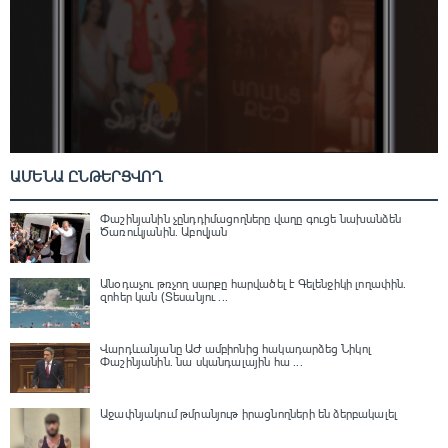
ԱՄԵՆԱ ԸՆԹԵՐՑՎՈՂ
Փաշինյանին չընդդիմացողները վաղը գուցե նախանձեն
Ծառուկյանին. Աբովյան
Անօդաչու թռչող սարքը հարվածել է Գելենջիկի լողափին.
զոհեր կան (Տեսանյու ...
Վարդևանյանը ԱԺ ամբիոնից հակադարձեց Նիկոլ
Փաշինյանին․ նա սկանդալային հա ...
Աջափնյակում թմրանյութ իրացնողների են ձերբակալել