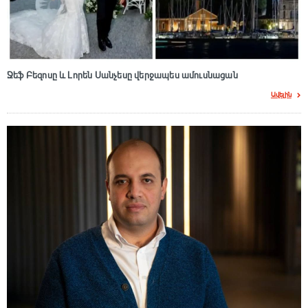
Ջեֆ Բեզոսը և Լորեն Սանչեսը վերջապես ամուսնացան
Ավելին