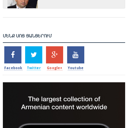
ՄԵՆՔ ՍՈՑ ՑԱՆՑԵՐՈՒՄ
SHARES
TWEETS
SHARES
SHARES
2k
1.5k
203
620
Facebook
Twitter
Google+
Youtube