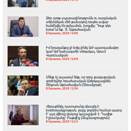
6 Օգոստոս, 2026 13:16
Ձեր օրոք սպառազինությունն ու ռազմական
տեխնիկան մեծ քանակով որպես ավար
հանձնվել են թշնամուն, խոցվել։ Դուք դեռ
խոսո՞ւմ եք. Տ. Աբրահամյան
6 Օգոստոս, 2026 13:06
Իմ երազանքը չի եղել լինել ԱԺ պատգամավոր
կամ ԱԺ նախագահի տեղակալ. Արամ
Վարդևանյան
6 Օգոստոս, 2026 12:59
Մենք էլ սպասում ենք, որ որոշ քաղաքական
գործիչներ հրաժարական կներկայացնեն.
Տիգրան Աբրահամյան (Տեսանյութ)
6 Օգոստոս, 2026 12:38
Վերաքննիչ դատարանը գնացել է
խորհրդակցության, բայց բոլորիս համար պարզ
է՝ այդ վճիռը վաղուց կայացված է. Դավիթ
Իշխանյանը՝ Բաքվից (Ձայնագրություն)
6 Օգոստոս, 2026 12:33