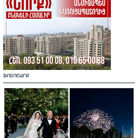
ՖՈՏՈՇԱՐՔ