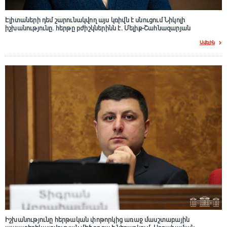
Էլիտաների դեմ շարունակվող այս կռիվն է սնուցում Նիկոլի
իշխանությունը. հերթը բժիշկներինն է. Մելիք-Շահնազարյան
Ավելին
Իշխանությունը հերթական փոթորկից առաջ մասշտաբային