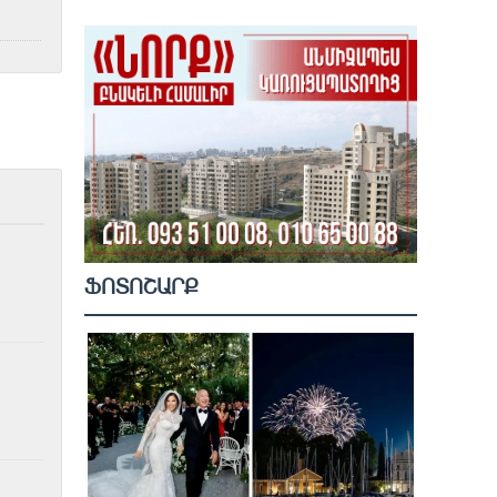
ՖՈՏՈՇԱՐՔ