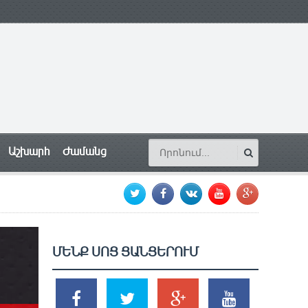
Աշխարհ
Ժամանց
ՄԵՆՔ ՍՈՑ ՑԱՆՑԵՐՈՒՄ
SHARES
TWEETS
SHARES
SHARES
2k
1.5k
203
620