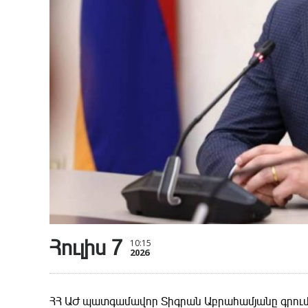
Հուլիս 7
10:15
2026
ՀՀ ԱԺ պատգամավոր Տիգրան Աբրահամյանը գրում 