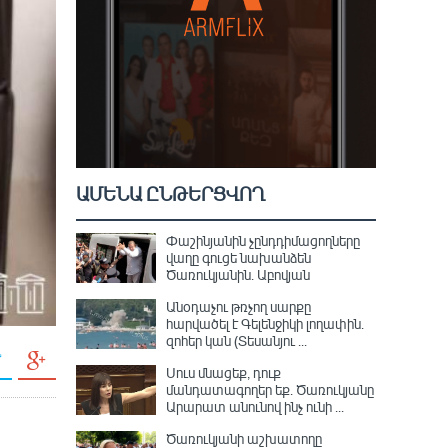
ԱՄԵՆԱ ԸՆԹԵՐՑՎՈՂ
Փաշինյանին չընդդիմացողները
վաղը գուցե նախանձեն
Ծառուկյանին. Աբովյան
Անօդաչու թռչող սարքը
հարվածել է Գելենջիկի լողափին.
զոհեր կան (Տեսանյու ...
Սուս մնացեք, դուք
մանդատագողեր եք․ Ծառուկյանը
Արարատ անունով ինչ ունի ...
Ծառուկյանի աշխատողը