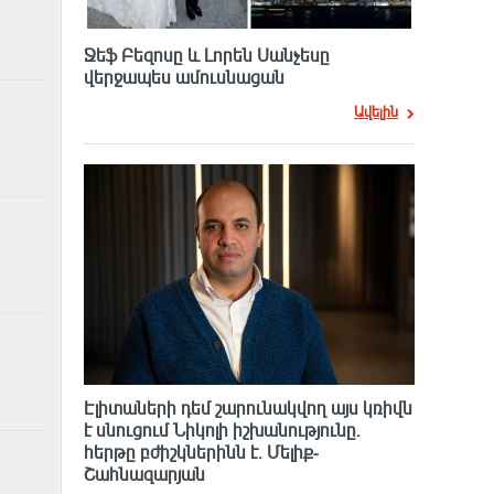
Ջեֆ Բեզոսը և Լորեն Սանչեսը
վերջապես ամուսնացան
Ավելին
Էլիտաների դեմ շարունակվող այս կռիվն
է սնուցում Նիկոլի իշխանությունը.
հերթը բժիշկներինն է. Մելիք-
Շահնազարյան