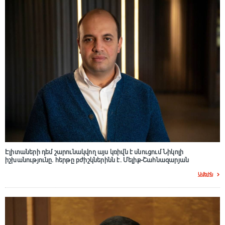
Էլիտաների դեմ շարունակվող այս կռիվն է սնուցում Նիկոլի
իշխանությունը. հերթը բժիշկներինն է. Մելիք-Շահնազարյան
Ավելին