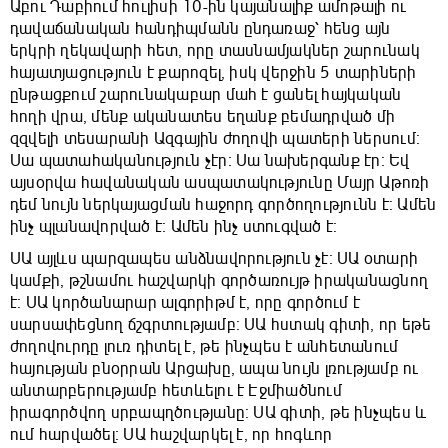
Աբու Դաբիում հուլիսի 10-ին կայանալիք ամոթալի ու
դավաճանական հանդիպմանն ընդառաջ՝ հենց այն
երկրի ղեկավարի հետ, որը տասնամյակներ շարունակ
հայատյացություն է քարոզել, իսկ վերջին 5 տարիների
ընթացքում շարունակաբար մահ է ցանել հայկական
հողի վրա, մենք ականատես եղանք բեմադրված մի
զզվելի տեսարանի Ազգային ժողովի պատերի ներսում։
Սա պատահականություն չէր։ Սա նախերգանք էր։ Եվ
այսօրվա հավանական ասպատակությունը Մայր Աթոռի
դեմ նույն ներկայացման հաջորդ գործողությունն է։ Ամեն
ինչ պլանավորված է։ Ամեն ինչ ստուգված է։
ՍԱ այլևս պարզապես անձնավորություն չէ։ ՍԱ օտարի
կամքի, թշնամու հաշվարկի գործառույթ իրականացնող
է։ ՍԱ կործանարար ալգորիթմ է, որը գործում է
սարսափեցնող ճշգրտությամբ։ ՍԱ հստակ գիտի, որ եթե
ժողովուրդը լուռ դիտել է, թե ինչպես է անհետանում
հայության բնօրրան Արցախը, ապա նույն լռությամբ ու
անտարբերությամբ հետևելու է Էջմիածնում
իրագործվող սրբապղծությանը։ ՍԱ գիտի, թե ինչպես և
ում հարվածել։ ՍԱ հաշվարկել է, որ հոգևոր