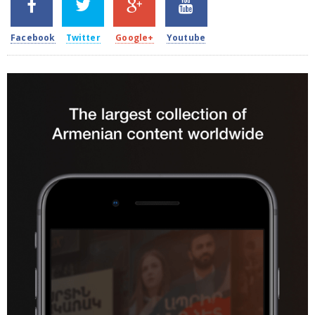
2k
1.5k
203
620
Facebook
Twitter
Google+
Youtube