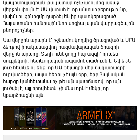
կապիտուլյացիան լիակատար ոչնչացումից առաջ
վերջին փուլն է։ ՍԱ վստահ է, որ անտարբերությունը,
վախն ու ցինիզմը դարձել են իր պատկերացրած
Հայաստանի հանրային նոր սոցիալական վարքագծային
բնորոշիչներ։
Սա վերջին արարն է` թշնամու կողմից ծրագրված և ՍՐԱ
ձեռքով իրականացվող ռազմավարական ծրագրի
վերջին արարը։ Տեղի ունեցողը հայ ազգի՝ որպես
սուբյեկտի, հետևողական ապամոնտաժումն է։ Եվ եթե
լուռ հետևելու ենք, որ ՍԱ թելադրի մեր ճակատագրի
ուրվագծերը, ապա հեռու չէ այն օրը, երբ Հայկական
հարցը կանհետանա ոչ թե այն պատճառով, որ այն
լուծվել է, այլ որովհետև չի մնա որևէ մեկը, որ
կբարձրացնի այն։