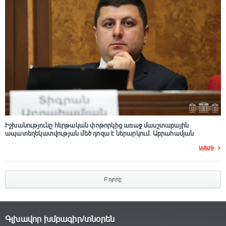
Իշխանությունը հերթական փոթորկից առաջ մասշտաբային
ապատեղեկատվության մեծ դnզա է ներարկում․ Աբրահամյան
Ավելին
Բոլորը
Գլխավոր խմբագիր/տնօրեն