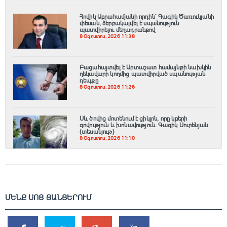
Հովիկ Աբրահամյանի որդին՝ Գագիկ Ծառուկյանի
փեսան, ձերբակալվել է սպшնություն
պատվիրելու մեղադրանքով
8 Օգոստոս, 2026 11:38
Բացահայտվել է Արտաշատ համայնքի նախկին
ղեկավարի կողմից պատվիրված սպանության
դեպքը
8 Օգոստոս, 2026 11:26
Սև ծովից մոտենում է ցիկլոն, որը կբերի
զովություն և խոնավություն․ Գագիկ Սուրենյան
(տեսանյութ)
8 Օգոստոս, 2026 11:10
ՄԵՆՔ ՍՈՑ ՑԱՆՑԵՐՈՒՄ
SHARES
TWEETS
SHARES
SHARES