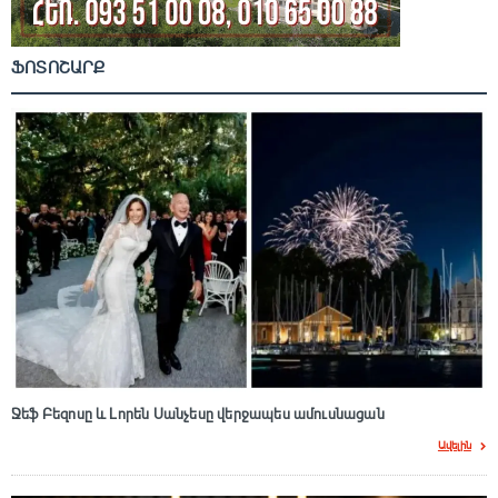
ՖՈՏՈՇԱՐՔ
Ջեֆ Բեզոսը և Լորեն Սանչեսը վերջապես ամուսնացան
Ավելին