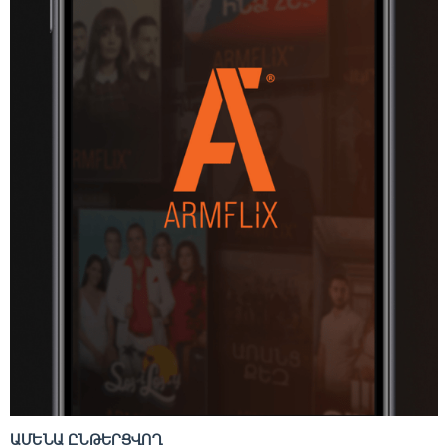
ԱՄԵՆԱ ԸՆԹԵՐՑՎՈՂ