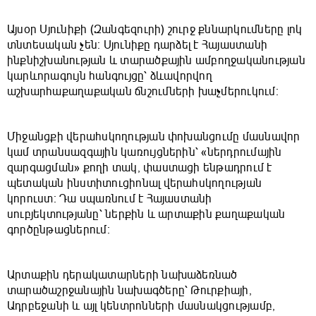
Այսօր Սյունիքի (Զանգեզուրի) շուրջ քննարկումները լոկ
տնտեսական չեն։ Սյունիքը դարձել է Հայաստանի
ինքնիշխանության և տարածքային ամբողջականության
կարևորագույն հանգույցը՝ ձևավորվող
աշխարհաքաղաքական ճնշումների խաչմերուկում։
Միջանցքի վերահսկողության փոխանցումը մասնավոր
կամ տրանսազգային կառույցներին՝ «ներդրումային
զարգացման» քողի տակ, փաստացի ենթադրում է
պետական ինստիտուցիոնալ վերահսկողության
կորուստ։ Դա սպառնում է Հայաստանի
սուբյեկտությանը՝ ներքին և արտաքին քաղաքական
գործընթացներում։
Արտաքին դերակատարների նախաձեռնած
տարածաշրջանային նախագծերը՝ Թուրքիայի,
Ադրբեջանի և այլ կենտրոնների մասնակցությամբ,