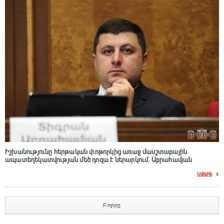
Իշխանությունը հերթական փոթորկից առաջ մասշտաբային
ապատեղեկատվության մեծ դnզա է ներարկում․ Աբրահամյան
Ավելին
Բոլորը