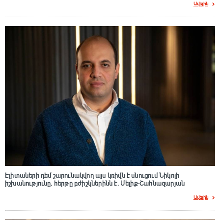
Ավելին
Էլիտաների դեմ շարունակվող այս կռիվն է սնուցում Նիկոլի
իշխանությունը. հերթը բժիշկներինն է. Մելիք-Շահնազարյան
Ավելին