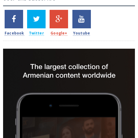
SHARES
TWEETS
SHARES
SHARES
2k
1.5k
203
620
Facebook
Twitter
Google+
Youtube