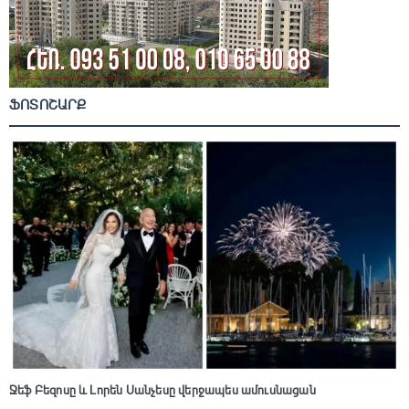
ՖՈՏՈՇԱՐՔ
Ջեֆ Բեզոսը և Լորեն Սանչեսը վերջապես ամուսնացան