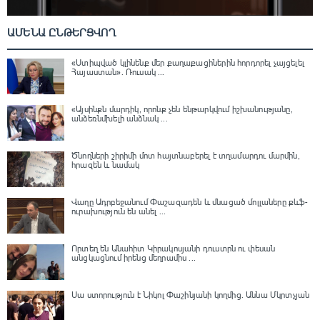
ԱՄԵՆԱ ԸՆԹԵՐՑՎՈՂ
«Ստիպված կլինենք մեր քաղաքացիներին հորդորել չայցելել
Հայաստան»․ Ռուսակ ...
«Այսինքն մարդիկ, որոնք չեն ենթարկվում իշխանությանը,
անձեռնմխելի անձնակ ...
Ծնողների շիրիմի մոտ հայտնաբերել է տղամարդու մարմին,
հրազեն և նամակ
Վաղը Ադրբեջանում Փաշազադեն և մնացած մոլլաները քևֆ-
ուրախություն են անել ...
Որտեղ են Անահիտ Կիրակոսյանի դուստրն ու փեսան
անցկացնում իրենց մեղրամիս ...
Սա ստորություն է Նիկոլ Փաշինյանի կողմից․ Աննա Մկրտչյան