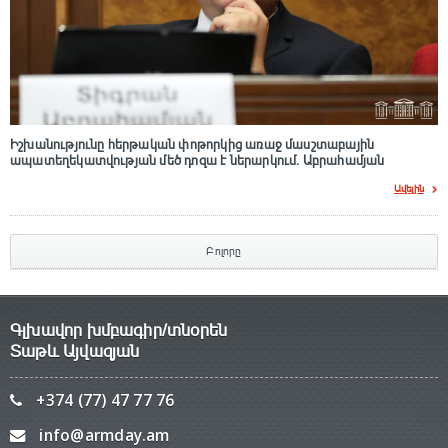
Իշխանությունը հերթական փոթորկից առաջ մասշտաբային
ապատեղեկատվության մեծ դnզա է ներարկում․ Աբրահամյան
Ավելին
Բոլորը
Գլխավոր խմբագիր/տնօրեն
Տաթև Այվազյան
+374 (77) 47 77 76
info@armday.am