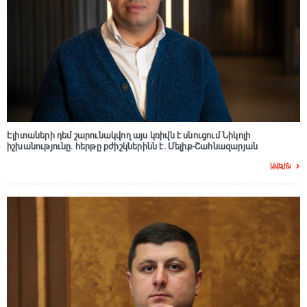
Էլիտաների դեմ շարունակվող այս կռիվն է սնուցում Նիկոլի
իշխանությունը. հերթը բժիշկներինն է. Մելիք-Շահնազարյան
Ավելին