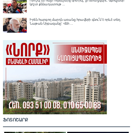
Որոշել են հայի ողնաշարը կոտրել, չի ստացվելու․ Աբովյանի
կոշտ քննադատութ ...
Իրեն հարգող մարդն առանց հրավերի գնու՞մ է որևէ տեղ.
Նաթան Սրբազանը՝ Վեհ ...
ՖՈՏՈՇԱՐՔ