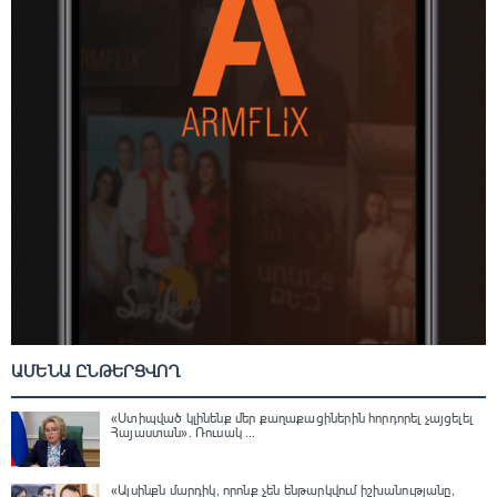
ԱՄԵՆԱ ԸՆԹԵՐՑՎՈՂ
«Ստիպված կլինենք մեր քաղաքացիներին հորդորել չայցելել
Հայաստան»․ Ռուսակ ...
«Այսինքն մարդիկ, որոնք չեն ենթարկվում իշխանությանը,