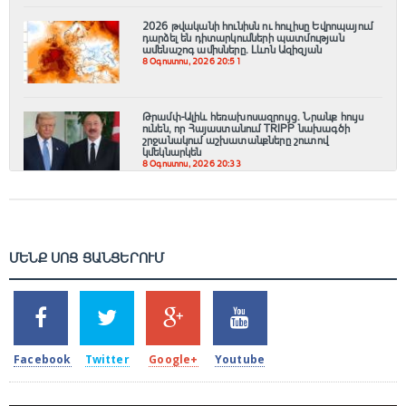
2026 թվականի հունիսն ու հուլիսը Եվրոպայում
դարձել են դիտարկումների պատմության
ամենաշոգ ամիսները․ Լևոն Ազիզյան
8 Օգոստոս, 2026 20:51
Թրամփ-Ալիև հեռախոսազրույց. Նրանք հույս
ունեն, որ Հայաստանում TRIPP նախագծի
շրջանակում աշխատանքները շուտով
կմեկնարկեն
8 Օգոստոս, 2026 20:33
ՄԵՆՔ ՍՈՑ ՑԱՆՑԵՐՈՒՄ
SHARES
TWEETS
SHARES
SHARES
2k
1.5k
203
620
Facebook
Twitter
Google+
Youtube