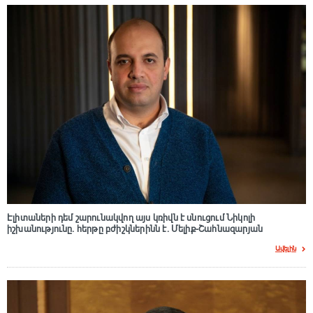
Էլիտաների դեմ շարունակվող այս կռիվն է սնուցում Նիկոլի
իշխանությունը. հերթը բժիշկներինն է. Մելիք-Շահնազարյան
Ավելին