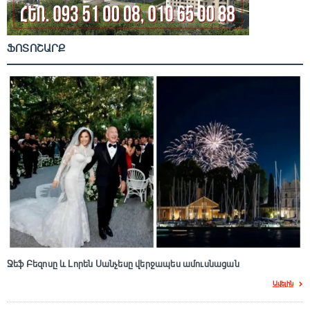
ՖՈՏՈՇԱՐՔ
Ջեֆ Բեզոսը և Լորեն Սանչեսը վերջապես ամուսնացան
Ավելին