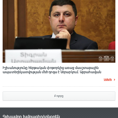
Իշխանությունը հերթական փոթորկից առաջ մասշտաբային
ապատեղեկատվության մեծ դnզա է ներարկում․ Աբրահամյան
Ավելին
Բոլորը
Գլխավոր խմբագիր/տնօրեն