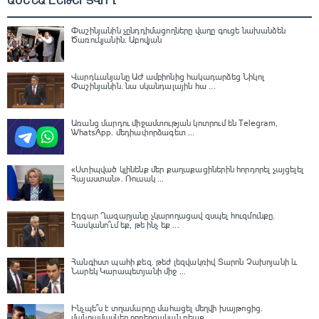
ԱՄԵՆԱ ԸՆԹԵՐՑՎՈՂ
Փաշինյանին չընդդիմացողները վաղը գուցե նախանձեն
Ծառուկյանին. Աբովյան
Վարդևանյանը ԱԺ ամբիոնից հակադարձեց Նիկոլ
Փաշինյանին․ նա սկանդալային հա ...
Առանց մարդու միջամտության կոտրում են Telegram,
WhatsApp․ մեդիափորձագետ ...
«Ստիպված կլինենք մեր քաղաքացիներին հորդորել չայցելել
Հայաստան»․ Ռուսակ ...
Էդգար Ղազարյանը չկարողացավ զսպել հուզմունքը.
Հասկանո՞ւմ եք, թե ինչ եք ...
Հանգիստ պահի քեզ. թեժ լեզվակռիվ Տարոն Չախոյանի և
Նարեկ Կարապետյանի միջ ...
Ինչպե՞ս է տղամարդը մահացել մեղվի խայթոցից.
մանրամասներ ողբերգական դեպք ...