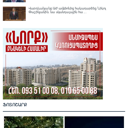
Վարդևանյանը ԱԺ ամբիոնից հակադարձեց Նիկոլ
Փաշինյանին․ նա սկանդալային հա ...
ՖՈՏՈՇԱՐՔ