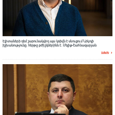
Էլիտաների դեմ շարունակվող այս կռիվն է սնուցում Նիկոլի
իշխանությունը. հերթը բժիշկներինն է. Մելիք-Շահնազարյան
Ավելին