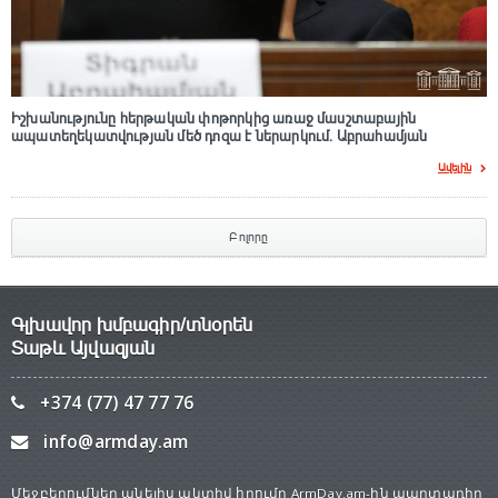
Իշխանությունը հերթական փոթորկից առաջ մասշտաբային
ապատեղեկատվության մեծ դnզա է ներարկում․ Աբրահամյան
Ավելին
Բոլորը
Գլխավոր խմբագիր/տնօրեն
Տաթև Այվազյան
+374 (77) 47 77 76
info@armday.am
Մեջբերումներ անելիս ակտիվ հղումը ArmDay.am-ին պարտադիր