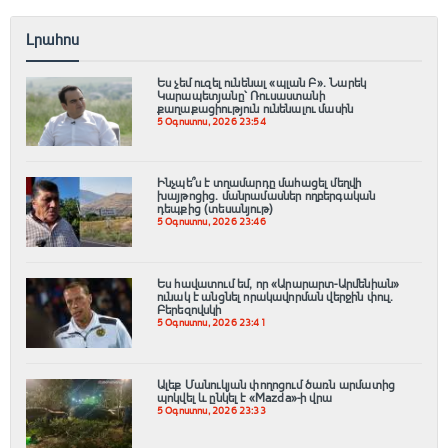
Լրահոս
Ես չեմ ուզել ունենալ «պլան Բ»․ Նարեկ
Կարապետյանը՝ Ռուսաստանի
քաղաքացիություն ունենալու մասին
5 Օգոստոս, 2026 23:54
Ինչպե՞ս է տղամարդը մահացել մեղվի
խայթոցից. մանրամասներ ողբերգական
դեպքից (տեսանյութ)
5 Օգոստոս, 2026 23:46
Ես հավատում եմ, որ «Արարարտ-Արմենիան»
ունակ է անցնել որակավորման վերջին փուլ.
Բերեզովսկի
5 Օգոստոս, 2026 23:41
Ալեք Մանուկյան փողոցում ծառն արմատից
պոկվել և ընկել է «Mazda»-ի վրա
5 Օգոստոս, 2026 23:33