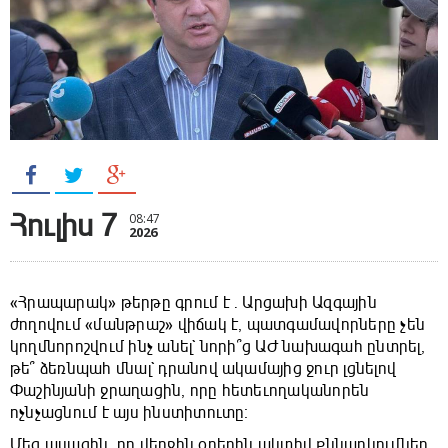
Հուլիս 7
08:47
2026
«Հրապարակ» թերթը գրում է ․ Արցախի Ազգային
ժողովում «մանթրաշ» վիճակ է, պատգամավորները չեն
կողմնորոշվում ինչ անել` նորի՞ց ԱԺ նախագահ ընտրել,
թե՞ ձեռնպահ մնալ` դրանով ակամայից ջուր լցնելով
Փաշինյանի ջրաղացին, որը հետեւողականորեն
ոչնչացնում է այս ինստիտուտը։
Մեզ ասացին, որ վերջին օրերին ակտիվ քննարկումներ