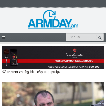
Փնտրտուքի մեջ են ․ «Հրապարակ»