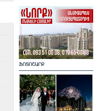
ՖՈՏՈՇԱՐՔ