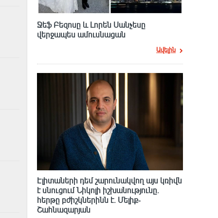
Ջեֆ Բեզոսը և Լորեն Սանչեսը
վերջապես ամուսնացան
Ավելին
Էլիտաների դեմ շարունակվող այս կռիվն
է սնուցում Նիկոլի իշխանությունը.
հերթը բժիշկներինն է. Մելիք-
Շահնազարյան