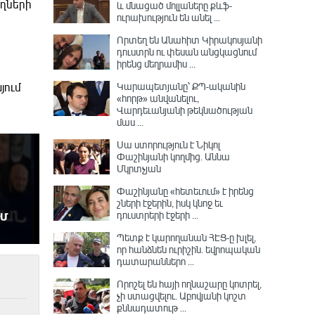
ողների
և մնացած մոլլաները քևֆ-
ուրախություն են անել ...
Որտեղ են Անահիտ Կիրակոսյանի
դուստրն ու փեսան անցկացնում
իրենց մեղրամիս ...
Կարապետյանը՝ ՔՊ-ականին
յում
«հորթ» անվանելու,
Վարդեւանյանի թեկնածության
մաս ...
Սա ստորություն է Նիկոլ
Փաշինյանի կողմից․ Աննա
Մկրտչյան
Փաշինյանը «հետեւում» է իրենց
շների էջերին, իսկ կնոջ եւ
դուստրերի էջերի ...
Պետք է կարողանան ՀԷՑ-ը խլել,
որ հանձնեն ուրիշին. եվրոպական
դատարաններո ...
Որոշել են հայի ողնաշարը կոտրել,
չի ստացվելու․ Աբովյանի կոշտ
քննադատութ ...