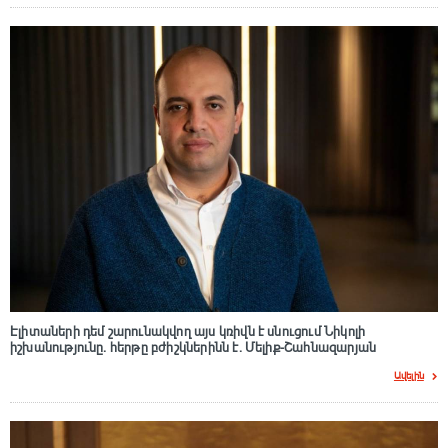
Էլիտաների դեմ շարունակվող այս կռիվն է սնուցում Նիկոլի
իշխանությունը. հերթը բժիշկներինն է. Մելիք-Շահնազարյան
Ավելին