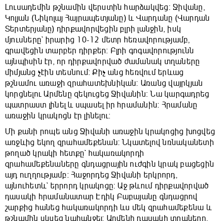
Լուսադեմին թշնամին վերստին հարձակվեց: Ջիվանը,
Կոլյան (Նիկոլայ Հայրապետյանը) և Վարդանը (Վարդան
Տերտերյանը) դիրքավորվեցին բլրի լանջին, իսկ
մյուսները` իրարից 10-12 մետր հեռավորությամբ,
գրավեցին տարբեր դիրքեր: Բլրի գոգավորությունն
այնպիսին էր, որ դիրքավորված ժամանակ տղաները
միմյանց չէին տեսնում: Քիչ անց հեռվում երևաց
թշնամու առաջի զրահատեխնիկան: Առանց վայրկյան
կորցնելու Արմենը զեկուցեց Ջիվանին: Նա կարգադրեց
պատրաստ լինել և սպասել իր հրամանին: Հրամանը
առաջին կրակոցն էր լինելու:
Մի քանի րոպե անց Ջիվանի առաջին կրակոցից խոցվեց
առջևից եկող զրահամեքենան: Նկատելով նռնականետի
թողած կրակի հետքը` հակառակորդի
զրահամեքենաները գնդացրային ուժգին կրակ բացեցին
այդ ուղղությամբ: Հաջորդեց Ջիվանի երկրորդ,
այնուհետև` երրորդ կրակոցը: Աջ թևում դիրքավորված
դասակի հրամանատար Էդիկ Բաբայանը գնդացրով
շարքից հանեց հակառակորդի ևս մեկ զրահամեքենա և
թշնամին սկսեց նահանջել: Արմենի դասակի տղաները,