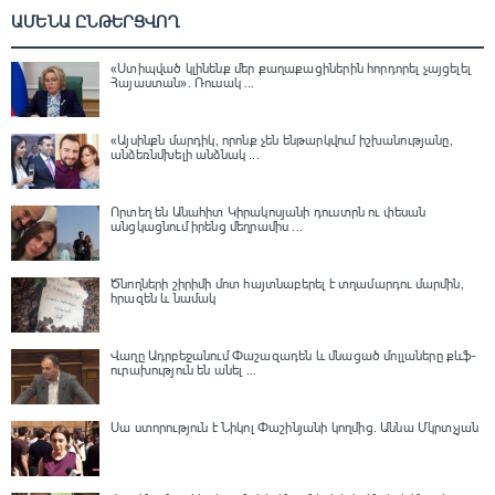
ԱՄԵՆԱ ԸՆԹԵՐՑՎՈՂ
«Ստիպված կլինենք մեր քաղաքացիներին հորդորել չայցելել
Հայաստան»․ Ռուսակ ...
«Այսինքն մարդիկ, որոնք չեն ենթարկվում իշխանությանը,
անձեռնմխելի անձնակ ...
Որտեղ են Անահիտ Կիրակոսյանի դուստրն ու փեսան
անցկացնում իրենց մեղրամիս ...
Ծնողների շիրիմի մոտ հայտնաբերել է տղամարդու մարմին,
հրազեն և նամակ
Վաղը Ադրբեջանում Փաշազադեն և մնացած մոլլաները քևֆ-
ուրախություն են անել ...
Սա ստորություն է Նիկոլ Փաշինյանի կողմից․ Աննա Մկրտչյան