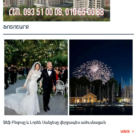
ՖՈՏՈՇԱՐՔ
Ջեֆ Բեզոսը և Լորեն Սանչեսը վերջապես ամուսնացան
Ավելին