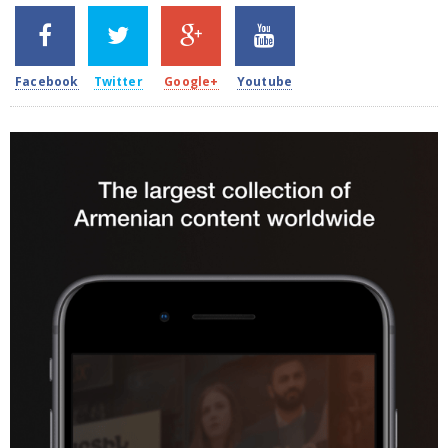
SHARES
TWEETS
SHARES
SHARES
2k
1.5k
203
620
Facebook
Twitter
Google+
Youtube