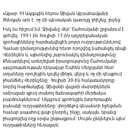
«Այսօր ՀՀ Ազգային հերոս Ջիվան Աբրահամյանի
ծննդյան օրն է. ոչ մի պետական կառույց չհիշեց, չնշեց։
Իսկ ես հիշում եմ. Ջիվանը մեր՝ Շահումյանի շրջանում է
զոհվել։ 1991-ին հուլիսի 17-ին ադրբեջանական
գրոհայինները հարձակվեցին բոլոր ուղղություններով:
Համառ դիմադրությունից հետո որոշվեց նահանջել դեպի
Վերինշեն և այնտեղից շարունակել դիմադրությունը:
Քննարկելով ստեղծված իրադրությունը Շահումյանի
պաշտպանության ղեկավար Շահեն Մեղրյանի հետ`
տղաները որոշեցին կռվել մինչև վերջ և ոչ մի դեպքում
չհանձնել Վերինշենը: Հուլիսի 20-ին հակառակորդը
նորից հարձակվեց: Ջիվանի վաշտի մարտիկներն
ամրացան գյուղ տանող ճանապարհի մերձակա
բարձունքներում: Սկզբում գրոհեցին խորհրդային
բանակի ուղղաթիռները` փորձելով դեսանտի իջեցման
համար ապահով վայր ընտրել, ինչը, սակայն, նրանց
չհաջողվեց ողջ օրվա ընթացքում: Մութն ընկնելուն պես`
ուղղաթիռները հեռացան: