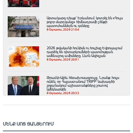
Արտակարգ դեպք՝ Երևանում․ կոտրել են «Հույս
բոլոր մարդկանց» հիմնադրամի շենքի
պատուհաններն ու դռները
8 Օգոստոս, 2026 21:04
2026 թվականի հունիսն ու հուլիսը Եվրոպայում
դարձել են դիտարկումների պատմության
ամենաշոգ ամիսները․ Լևոն Ազիզյան
8 Օգոստոս, 2026 20:51
Թրամփ-Ալիև հեռախոսազրույց. Նրանք հույս
ունեն, որ Հայաստանում TRIPP նախագծի
շրջանակում աշխատանքները շուտով
կմեկնարկեն
8 Օգոստոս, 2026 20:33
ՄԵՆՔ ՍՈՑ ՑԱՆՑԵՐՈՒՄ