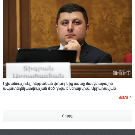
Իշխանությունը հերթական փոթորկից առաջ մասշտաբային
ապատեղեկատվության մեծ դnզա է ներարկում․ Աբրահամյան
Ավելին
Բոլորը