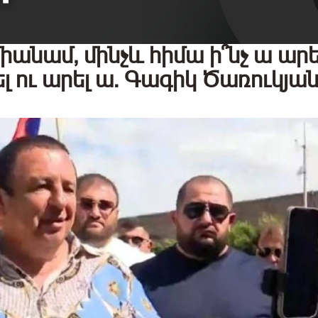
իանամ, մինչև հիմա ի՞նչ ա արե
լ ու արել ա. Գագիկ Ծառուկյա