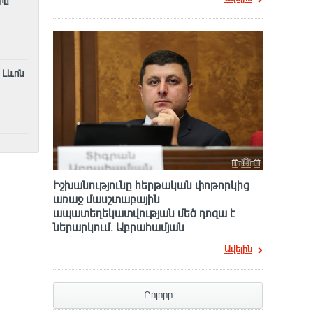
 Լևոն
Իշխանությունը հերթական փոթորկից
առաջ մասշտաբային
ապատեղեկատվության մեծ դnզա է
ներարկում․ Աբրահամյան
Ավելին
Բոլորը