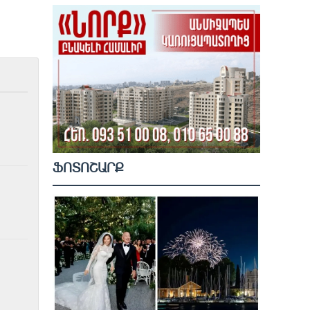
ՖՈՏՈՇԱՐՔ