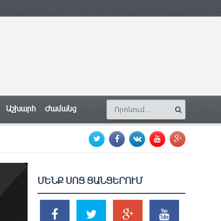
Աշխարհ
Ժամանց
ՄԵՆՔ ՍՈՑ ՑԱՆՑԵՐՈՒՄ
SHARES
TWEETS
SHARES
SHARES
2k
1.5k
203
620