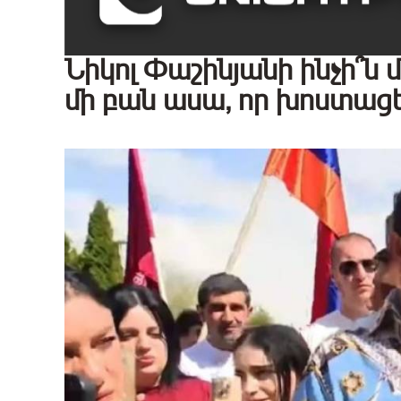
Նիկոլ Փաշինյանի ինչի՞ն մ
մի բան ասա, որ խոստացե