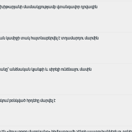
է Մխիթարյանի մասնակցությամբ վտանգավոր դրվագին
ան կամրջի տակ հայտնաբերվել է տղամարդու մարմին
ը՝ անձնական կյանքի և սիրելի ունենալու մասին
ում բռնկված հրդեհը մարվել է
են «Հույս բոլոր մարդկանց» հիմնադրամի շենքի պատուհաններն ու դռնե