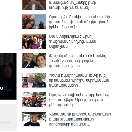
և մնացած մոլլաները քևֆ-
ուրախություն են անել ...
Որտեղ են Անահիտ Կիրակոսյանի
դուստրն ու փեսան անցկացնում
իրենց մեղրամիս ...
Սա ստորություն է Նիկոլ
Փաշինյանի կողմից․ Աննա
Մկրտչյան
Փաշինյանը «հետեւում» է իրենց
շների էջերին, իսկ կնոջ եւ
դուստրերի էջերի ...
Պետք է կարողանան ՀԷՑ-ը խլել,
որ հանձնեն ուրիշին. եվրոպական
դատարաններո ...
Որոշել են հայի ողնաշարը կոտրել,
չի ստացվելու․ Աբովյանի կոշտ
քննադատութ ...
Վեհափառի քրգործն անընդունելի
է, այս անարդարությունը
գործողները դեռ կհա ...