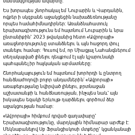
մասնակցության ավարտը։
Ես խորապես շնորհակալ եմ Նուբարին և Վարդանին,
ովքեր ի սկզբանե աջակցեցին նախաձեռնությանը
որպես համահիմնադիրներ։ Առանձնահատուկ
երախտագիտությունս եմ հայտնում Նուբարին և նրա
ընտանիքին՝ 2023 թվականից հետո «Ավրորայի»
առաջնորդությունը ստանձնելու և այն հաջորդ փուլ
տանելու համար։ Հուսով եմ, որ Միացյալ Նահանգներում
տեղակայված լինելու դեպքում էլ այն կշարունակի
պահպանել իր հայկական արմատները։
Շնորհակալություն եմ հայտնում խորհրդի և ընտրող
հանձնաժողովի բոլոր անդամներին` «Ավրորայի»
առաքելությանը նվիրված լինելու, քրտնաջան
աշխատանքի և հանձնառության, ինչպես նաև՝ այն
իսկապես եզակի երևույթ դարձնելու գործում ձեր
աջակցության համար։
«Ավրորայի» հիմքում դրված գաղափարը՝
Երախտագիտությունը, մարդկային հիմնարար արժեք է։
Մեկնաբանելով Սբ Ֆրանցիսկոսի մտքերը՝ կցանկանայի