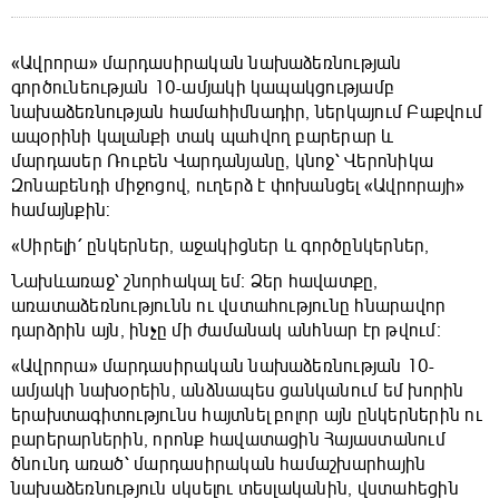
«Ավրորա» մարդասիրական նախաձեռնության
գործունեության 10-ամյակի կապակցությամբ
նախաձեռնության համահիմնադիր, ներկայում Բաքվում
ապօրինի կալանքի տակ պահվող բարերար և
մարդասեր Ռուբեն Վարդանյանը, կնոջ՝ Վերոնիկա
Զոնաբենդի միջոցով, ուղերձ է փոխանցել «Ավրորայի»
համայնքին:
«Սիրելի՛ ընկերներ, աջակիցներ և գործընկերներ,
Նախևառաջ՝ շնորհակալ եմ։ Ձեր հավատքը,
առատաձեռնությունն ու վստահությունը հնարավոր
դարձրին այն, ինչը մի ժամանակ անհնար էր թվում։
«Ավրորա» մարդասիրական նախաձեռնության 10-
ամյակի նախօրեին, անձնապես ցանկանում եմ խորին
երախտագիտությունս հայտնել բոլոր այն ընկերներին ու
բարերարներին, որոնք հավատացին Հայաստանում
ծնունդ առած՝ մարդասիրական համաշխարհային
նախաձեռնություն սկսելու տեսլականին, վստահեցին