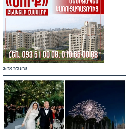
ՖՈՏՈՇԱՐՔ