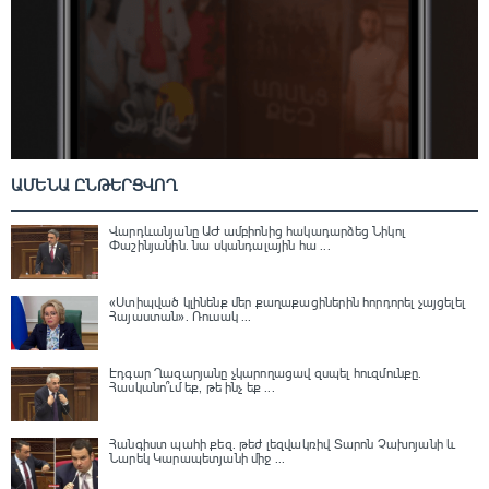
ԱՄԵՆԱ ԸՆԹԵՐՑՎՈՂ
Վարդևանյանը ԱԺ ամբիոնից հակադարձեց Նիկոլ
Փաշինյանին․ նա սկանդալային հա ...
«Ստիպված կլինենք մեր քաղաքացիներին հորդորել չայցելել
Հայաստան»․ Ռուսակ ...
Էդգար Ղազարյանը չկարողացավ զսպել հուզմունքը.
Հասկանո՞ւմ եք, թե ինչ եք ...
Հանգիստ պահի քեզ. թեժ լեզվակռիվ Տարոն Չախոյանի և
Նարեկ Կարապետյանի միջ ...