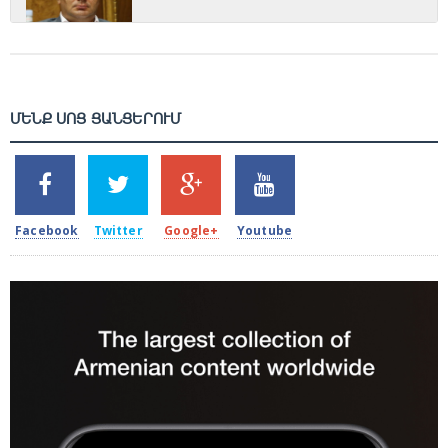
ՄԵՆՔ ՍՈՑ ՑԱՆՑԵՐՈՒՄ
SHARES
TWEETS
SHARES
SHARES
2k
1.5k
203
620
Facebook
Twitter
Google+
Youtube