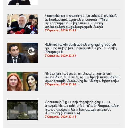
Կաթողիկոսը ողջ-առողջ է, ես չգիտեմ, թե ինչին
են հավակնում, Նաթան սրբազանը՝ Պոլսո
պատրիարքարանից դատապարտող
արձագանքի բացակայության մասին
7 Օգոստոս, 2026 23:44
ՀԷՑ-ում հաշվիչների գնման մրցույթից 500 մլն
դրամից ավելի խնայողություն է արձանագրվել.
Պետրոսյան
7 Օգոստոս, 2026 23:33
Չի կարելի համ ասել, որ Արցախը այլ երկրի
տարածք է, համ ասել, որ այլ երկրի տարածքում
պատերազմի մասնակից ես. Անժելա Էլիբեգովա
7 Օգոստոս, 2026 23:26
Օգոստոսի 7-ը ասորի ժողովրդի ցեղասպш-
նության հիշատակի օրն է․ «Ուժեղ Հայաստան»-
ի պատգամավորները հարգանքի տուրք են
մատուցել (Տեսանյութ)
7 Օգոստոս, 2026 23:14