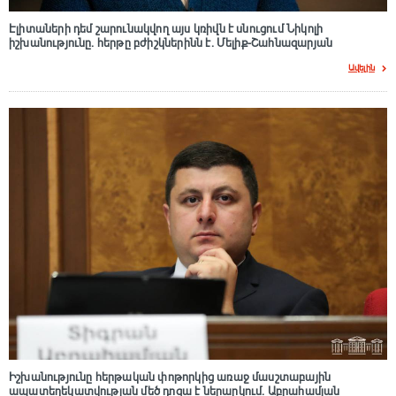
Էլիտաների դեմ շարունակվող այս կռիվն է սնուցում Նիկոլի
իշխանությունը. հերթը բժիշկներինն է. Մելիք-Շահնազարյան
Ավելին
Իշխանությունը հերթական փոթորկից առաջ մասշտաբային
ապատեղեկատվության մեծ դnզա է ներարկում․ Աբրահամյան