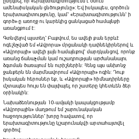
ընդգծել, որ «երախտագիտությունն է ծնում
ամենաիսկական ցնծությունը»։ Եվ իսկապես, գործուն
երախտագիտությունը, կամ՝ «Երախտագիտությունն՝ ի
գործ»-ը առողջ ու կարեկից ցանկացած համայնքի
առանցքում է։
Գտնվելով այստեղ՝ Բաքվում, ես ավելի քան երբևէ
ոգեշնչված եմ «Ավրորա» մրցանակի դափնեկիրներով և
«Ավրորայի» ավելի լայն համայնքով՝ մարդկանցով, որոնք
առանց ճանաչման կամ ուշադրության արժանանալու
ձգտման ծառայում են ուրիշներին։ Հենց այս անխոնջ
ջանքերն են մարմնավորում «Ավրորայի» ոգին։ Դուք
իսկական հերոսներ եք, և «Ավրորայի» հիմնադիրները
մշտապես հույս են փայփայել, որ շատերը կհետևեն ձեր
օրինակին:
Նախաձեռնության 10-ամյակի կապակցությամբ
«Ավրորային» մաղթում եմ շարունակական
հաջողություններ՝ խորը հավատով, որ
երախտագիտությունը կշարունակվի արտահայտվել
գործով։