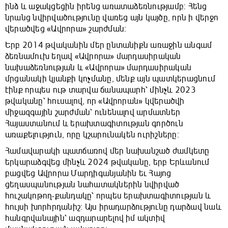
ինձ և աջակցեցին իրենց առատաձեռնությամբ: Հենց
նրանց նվիրվածությունը վառեց այն կայծը, որն ի վերջո
վերածվեց «Ավրորա» շարժման։
Երբ 2014 թվականին մեր ընտանիքն առաջին անգամ
ձեռնամուխ եղավ «Ավրորա» մարդասիրական
նախաձեռնության և «Ավրորա» մարդասիրական
մրցանակի կյանքի կոչմանը, մենք այն պատկերացնում
էինք որպես ութ տարվա ճանապարհ՝ մինչև 2023
թվականը՝ հուսալով, որ «Ավրորան» կվերածվի
միջազգային շարժման՝ ունենալով արմատներ
Հայաստանում և երախտագիտության գործուն
առաքելություն, որը կշարունակեն ուրիշները։
Համավարակի պատճառով մեր նախանշած ժամկետը
երկարաձգվեց մինչև 2024 թվականը, երբ Երևանում
բացվեց Ավրորա Մարդիգանյանին եւ Հայոց
ցեղասպանության նահատակներին նվիրված
հուշակոթող-քանդակը՝ որպես երախտագիտության և
հույսի խորհրդանիշ։ Այս իրադարձությունը դարձավ նաև
հանգրվանային՝ ազդարարելով իմ ակտիվ