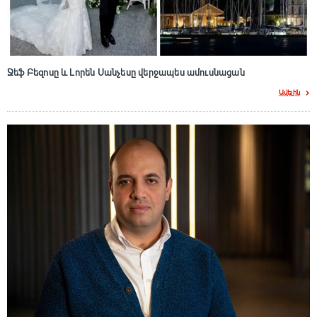
Ջեֆ Բեզոսը և Լորեն Սանչեսը վերջապես ամուսնացան
Ավելին