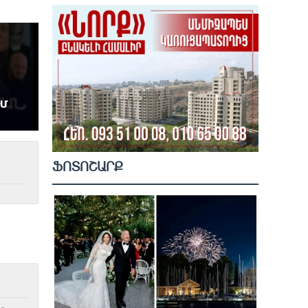
ՖՈՏՈՇԱՐՔ