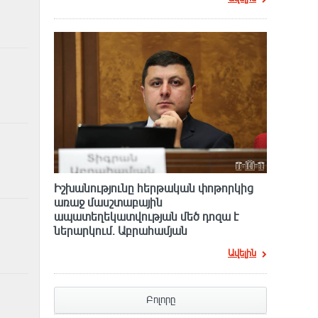
Իշխանությունը հերթական փոթորկից
առաջ մասշտաբային
ապատեղեկատվության մեծ դnզա է
ներարկում․ Աբրահամյան
Ավելին
Բոլորը