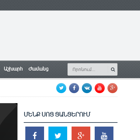
Աշխարհ
Ժամանց
ՄԵՆՔ ՍՈՑ ՑԱՆՑԵՐՈՒՄ
SHARES
TWEETS
SHARES
SHARES
2k
1.5k
203
620