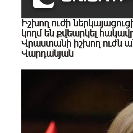
Իշխող ուժի ներկայացուց
կողմ են քվեարկել հակա
Վրաստանի իշխող ուժն ան
Վարդանյան