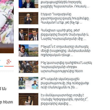
քաղաքացիներին հորդորել
չայցելել Հայաստան»․ Ռուսակ ...
Էդգար Ղազարյանը
չկարողացավ զսպել հուզմունքը.
Հասկանո՞ւմ եք, թե ինչ եք ...
Հանգիստ պահի քեզ. թեժ
լեզվակռիվ Տարոն Չախոյանի և
Նարեկ Կարապետյանի միջ ...
Ինչպե՞ս է տղամարդը մահացել
մեղվի խայթոցից. մանրամասներ
ողբերգական դեպք ...
Ինչ կատարվեց դահլիճում Նարեկ
Կարապետյանի «հորթ»
արտահայտությունից հետո
ՔՊ-ականի սկանդալային
բացահայտումը․ ինչ ունեցվածք
ունի Մանուկյանն ու ին ...
 են
Էս մանկապարտեզը տրվել է
Մանվել Գրիգորյանին, որտեղ է՞․
որ հետո
լեզվակռիվ սկսվեց ...