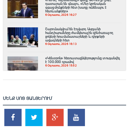
դատարան են գնալու. «Մեր կրոնական
զգացմունքների հետ խաղը ունենալու է
հետևանքներ»
6 Օգոստոս, 2026 16:27
Շարունակվում են Էդվարդ Ասրյանի
հանդիպումները ժամկետային զինծառայող
ջոկերի հրամանատարների և դիրքերի
ավագների հետ
6 Օգոստոս, 2026 16:13
«Կենտրոն» հեռուստաընկերությունը տուգանվել
է 100․000 դրամով
6 Օգոստոս, 2026 15:52
ՄԵՆՔ ՍՈՑ ՑԱՆՑԵՐՈՒՄ
SHARES
TWEETS
SHARES
SHARES
2k
1.5k
203
620