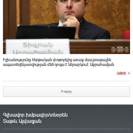
Իշխանությունը հերթական փոթորկից առաջ մասշտաբային
ապատեղեկատվության մեծ դnզա է ներարկում․ Աբրահամյան
Ավելին
Բոլորը
Գլխավոր խմբագիր/տնօրեն
Տաթև Այվազյան