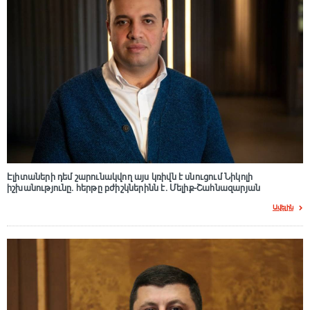
Էլիտաների դեմ շարունակվող այս կռիվն է սնուցում Նիկոլի
իշխանությունը. հերթը բժիշկներինն է. Մելիք-Շահնազարյան
Ավելին