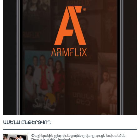
ԱՄԵՆԱ ԸՆԹԵՐՑՎՈՂ
Փաշինյանին չընդդիմացողները վաղը գուցե նախանձեն
Ծառուկյանին. Աբովյան