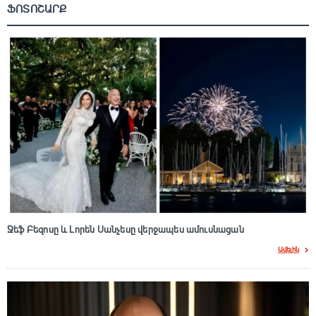
ՖՈՏՈՇԱՐՔ
Ջեֆ Բեզոսը և Լորեն Սանչեսը վերջապես ամուսնացան
Ավելին