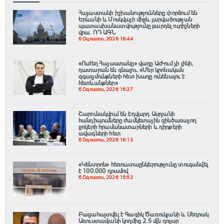
Հայաստանի իշխանությունները փորձում են
Երևանի և Մոսկվայի միջև լարվածության
պատասխանատվությունը բարդել ուրիշների
վրա. ՌԴ ԱԳՆ
6 Օգոստոս, 2026 16:44
«Ուժեղ Հայաստանը» վաղը ԱԺ-ում չի լինի,
դատարան են գնալու. «Մեր կրոնական
զգացմունքների հետ խաղը ունենալու է
հետևանքներ»
6 Օգոստոս, 2026 16:27
Շարունակվում են Էդվարդ Ասրյանի
հանդիպումները ժամկետային զինծառայող
ջոկերի հրամանատարների և դիրքերի
ավագների հետ
6 Օգոստոս, 2026 16:13
«Կենտրոն» հեռուստաընկերությունը տուգանվել
է 100․000 դրամով
6 Օգոստոս, 2026 15:52
Բացահայտվել է Գագիկ Ծառուկյանի և Սեդրակ
Առուստամյանի կողմից 2.5 մլն դոլար