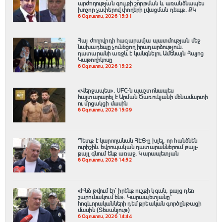
արժողության գույքի շորթման և առանձնապես
խոշոր չափերով փողերի լվացման դեպք. ՔԿ
6 Օգոստոս, 2026 15:31
Հայ ժողովրդի հազարամյա պատմության մեջ
նախադեպը չունեցող իրադարձություն.
դատարանի առջև է կանգնելու Ամենայն Հայոց
Կաթողիկոսը
6 Օգոստոս, 2026 15:22
«Վերջապես». UFC-ն պաշտոնապես
հայտարարել է Արման Ծառուկյանի մենամարտի
ու մրցակցի մասին
6 Օգոստոս, 2026 15:09
Պետք է կարողանան ՀԷՑ-ը խլել, որ հանձնեն
ուրիշին. եվրոպական դատարաններում քայլ-
քայլ գնում ենք առաջ. Կարապետյան
6 Օգոստոս, 2026 14:52
«Ինձ թվում էր՝ իրենք ուշքի կգան, բայց դեռ
շարունակում են». Կարապետյանը՝
հոգևորականների դեմ քրեական գործընթացի
մասին (Տեսանյութ)
6 Օգոստոս, 2026 14:44