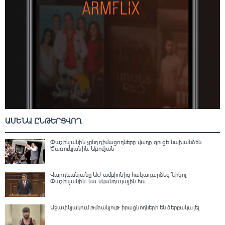
ԱՄԵՆԱ ԸՆԹԵՐՑՎՈՂ
Փաշինյանին չընդդիմացողները վաղը գուցե նախանձեն
Ծառուկյանին. Աբովյան
Վարդևանյանը ԱԺ ամբիոնից հակադարձեց Նիկոլ
Փաշինյանին․ նա սկանդալային հա ...
Աջափնյակում թմրանյութ իրացնողների են ձերբակալել