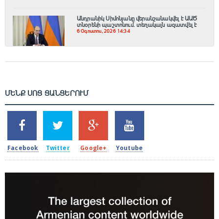
Անդրանիկ Սիմոնյանը վերանշանակվել է ԱԱԾ
տնօրենի պաշտոնում. տեղակալն ազատվել է
6 Օգոստոս, 2026 14:34
ՄԵՆՔ ՍՈՑ ՑԱՆՑԵՐՈՒՄ
SHARES
TWEETS
SHARES
SHARES
2k
1.5k
203
620
Facebook
Twitter
Google+
Youtube