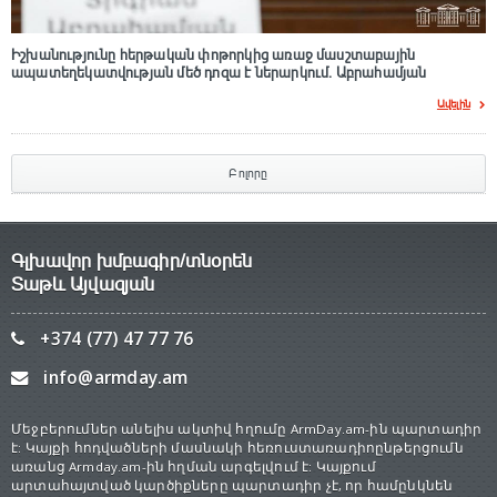
Իշխանությունը հերթական փոթորկից առաջ մասշտաբային
ապատեղեկատվության մեծ դnզա է ներարկում․ Աբրահամյան
Ավելին
Բոլորը
Գլխավոր խմբագիր/տնօրեն
Տաթև Այվազյան
+374 (77) 47 77 76
info@armday.am
Մեջբերումներ անելիս ակտիվ հղումը ArmDay.am-ին պարտադիր
է: Կայքի հոդվածների մասնակի հեռուստառադիոընթերցումն
առանց Armday.am-ին հղման արգելվում է: Կայքում
արտահայտված կարծիքները պարտադիր չէ, որ համընկնեն