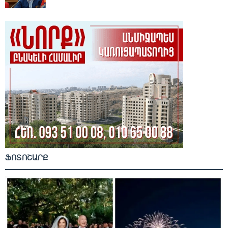
ՖՈՏՈՇԱՐՔ