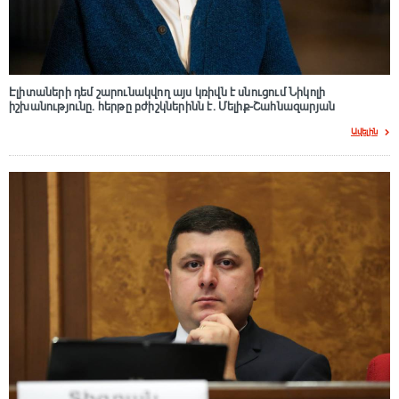
Էլիտաների դեմ շարունակվող այս կռիվն է սնուցում Նիկոլի
իշխանությունը. հերթը բժիշկներինն է. Մելիք-Շահնազարյան
Ավելին