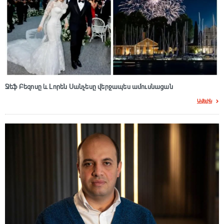
Ջեֆ Բեզոսը և Լորեն Սանչեսը վերջապես ամուսնացան
Ավելին