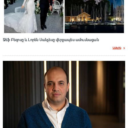
Ջեֆ Բեզոսը և Լորեն Սանչեսը վերջապես ամուսնացան
Ավելին