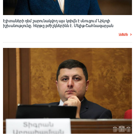
Էլիտաների դեմ շարունակվող այս կռիվն է սնուցում Նիկոլի
իշխանությունը. հերթը բժիշկներինն է. Մելիք-Շահնազարյան
Ավելին