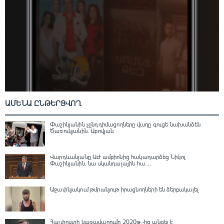
ԱՄԵՆԱ ԸՆԹԵՐՑՎՈՂ
Փաշինյանին չընդդիմացողները վաղը գուցե նախանձեն
Ծառուկյանին. Աբովյան
Վարդևանյանը ԱԺ ամբիոնից հակադարձեց Նիկոլ
Փաշինյանին․ նա սկանդալային հա ...
Աջափնյակում թմրանյութ իրացնողների են ձերբակալել
Հայփոստի կառավարումը 2020թ.-ից անցել է