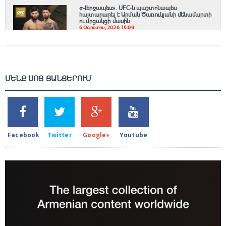
«Վերջապես». UFC-ն պաշտոնապես
հայտարարել է Արման Ծառուկյանի մենամարտի
ու մրցակցի մասին
6 Օգոստոս, 2026 15:09
ՄԵՆՔ ՍՈՑ ՑԱՆՑԵՐՈՒՄ
SHARES
TWEETS
SHARES
SHARES
2k
1.5k
203
620
Facebook
Twitter
Google+
Youtube