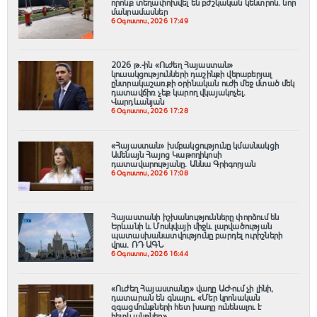
որոնք տեղափոխվել են բժշկական կենտրոն. նոր
մանրամասներ
6 Օգոստոս, 2026 17:49
2026 թ.-ին «Ուժեղ Հայաստան»
կուսակցությունների դաշինքի վերաբերյալ
ընտրակաշառքի օրինական ուժի մեջ մտած մեկ
դատավճիռ չեք կարող վկայակոչել.
Վարդևանյան
6 Օգոստոս, 2026 17:28
«Հայաստան» խմբակցությունը կմասնակցի
Ամենայն Հայոց Կաթողիկոսի
դատավարությանը․ Աննա Գրիգորյան
6 Օգոստոս, 2026 17:08
Հայաստանի իշխանությունները փորձում են
Երևանի և Մոսկվայի միջև լարվածության
պատասխանատվությունը բարդել ուրիշների
վրա. ՌԴ ԱԳՆ
6 Օգոստոս, 2026 16:44
«Ուժեղ Հայաստանը» վաղը ԱԺ-ում չի լինի,
դատարան են գնալու. «Մեր կրոնական
զգացմունքների հետ խաղը ունենալու է
հետևանքներ»