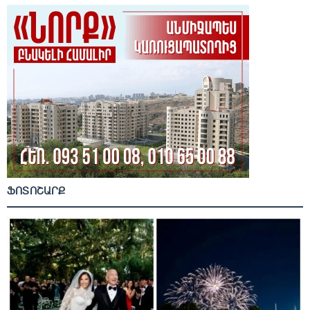
ՖՈՏՈՇԱՐՔ