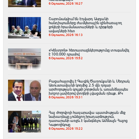
6 Օգոստոս, 2026 16:27
Շարունակվում են Էդվարդ Ասրյանի
հանդիպումները ժամկետային զինծառայող
ջոկերի հրամանատարների և դիրքերի
ավագների հետ
6 Օգոստոս, 2026 16:13
«Կենտրոն» հեռուստաընկերությունը տուգանվել
է 100․000 դրամով
6 Օգոստոս, 2026 15:52
Բացահայտվել է Գագիկ Ծառուկյանի և Սեդրակ
Առուստամյանի կողմից 2.5 մլն դոլար
արժողության գույքի շորթման և առանձնապես
խոշոր չափերով փողերի լվացման դեպք. ՔԿ
6 Օգոստոս, 2026 15:31
Հայ ժողովրդի հազարամյա պատմության մեջ
նախադեպը չունեցող իրադարձություն.
դատարանի առջև է կանգնելու Ամենայն Հայոց
Կաթողիկոսը
6 Օգոստոս, 2026 15:22