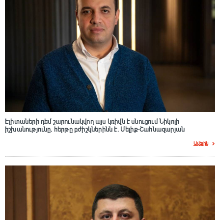
Էլիտաների դեմ շարունակվող այս կռիվն է սնուցում Նիկոլի
իշխանությունը. հերթը բժիշկներինն է. Մելիք-Շահնազարյան
Ավելին