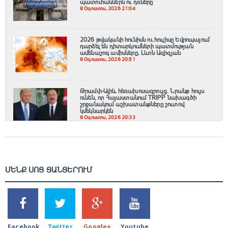
պատուհաններն ու դռները
8 Օգոստոս, 2026 21:04
2026 թվականի հունիսն ու հուլիսը Եվրոպայում
դարձել են դիտարկումների պատմության
ամենաշոգ ամիսները․ Լևոն Ազիզյան
8 Օգոստոս, 2026 20:51
Թրամփ-Ալիև հեռախոսազրույց. Նրանք հույս
ունեն, որ Հայաստանում TRIPP նախագծի
շրջանակում աշխատանքները շուտով
կմեկնարկեն
8 Օգոստոս, 2026 20:33
ՄԵՆՔ ՍՈՑ ՑԱՆՑԵՐՈՒՄ
SHARES
TWEETS
SHARES
SHARES
2k
1.5k
203
620
Facebook
Twitter
Google+
Youtube