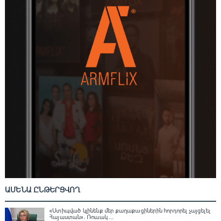
ԱՄԵՆԱ ԸՆԹԵՐՑՎՈՂ
«Ստիպված կլինենք մեր քաղաքացիներին հորդորել չայցելել
Հայաստան»․ Ռուսակ ...