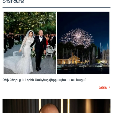
ՖՈՏՈՇԱՐՔ
Ջեֆ Բեզոսը և Լորեն Սանչեսը վերջապես ամուսնացան
Ավելին