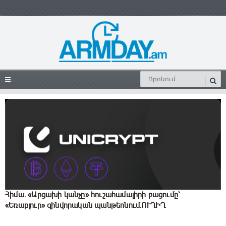
Հիմա. «Արցախի կանչը» հուշահամալիրի բացումը`
«Եռաբլուր» զինվորական պանթեոնում.ՈՒՂԻՂ