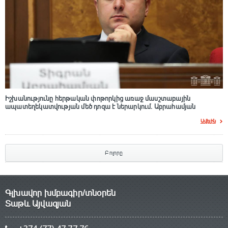
Իշխանությունը հերթական փոթորկից առաջ մասշտաբային
ապատեղեկատվության մեծ դnզա է ներարկում․ Աբրահամյան
Ավելին
Բոլորը
Գլխավոր խմբագիր/տնօրեն
Տաթև Այվազյան