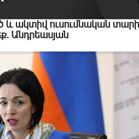
ծ և ակտիվ ուսումնական տարի
եք. Անդրեասյան