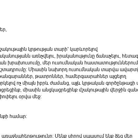
եր,
շակութային կրթության տարի՝ կարևորելով
կանությանն առնչվելու, իրականությունը ճանաչելու, հետազ
թյան խրախուսումը, մեր ուսումնական հաստատություններում
եշտադրումը։ Միասին նախորդ ուսումնական տարվա ավարտ
 թանգարաններ, թատրոններ, համերգասրահներ այցելող
տարկելով ոչ միայն իբրև ժամանց, այլև կրթական գործընթացի 
եցինք, միասին անցկացրեցինք մշակութային վերջին զանգ
փոփելու օրվա մեջ։
անքի համար։
ր առաջնահերթությունը։ Մենք սիրով սպասում ենք ձեզ մեր