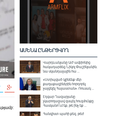
ԱՄԵՆԱ ԸՆԹԵՐՑՎՈՂ
Վարդևանյանը ԱԺ ամբիոնից
հակադարձեց Նիկոլ Փաշինյանին․
նա սկանդալային հա ...
«Ստիպված կլինենք մեր
քաղաքացիներին հորդորել
չայցելել Հայաստան»․ Ռուսակ ...
Էդգար Ղազարյանը
չկարողացավ զսպել հուզմունքը.
Հասկանո՞ւմ եք, թե ինչ եք ...
ւթյամբ:
Հանգիստ պահի քեզ. թեժ