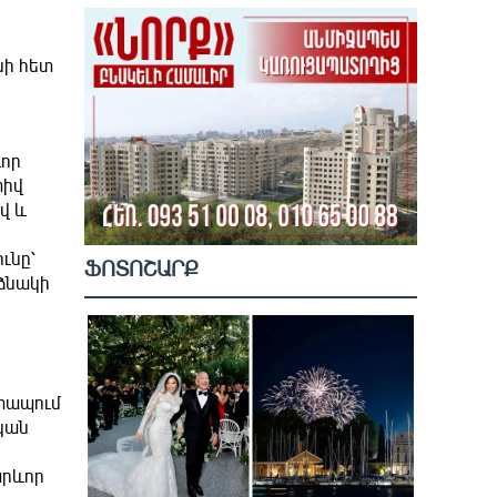
նի հետ
ևոր
տիվ
վ և
ւնը՝
ՖՈՏՈՇԱՐՔ
նձնակի
։
շտապում
ական
արևոր