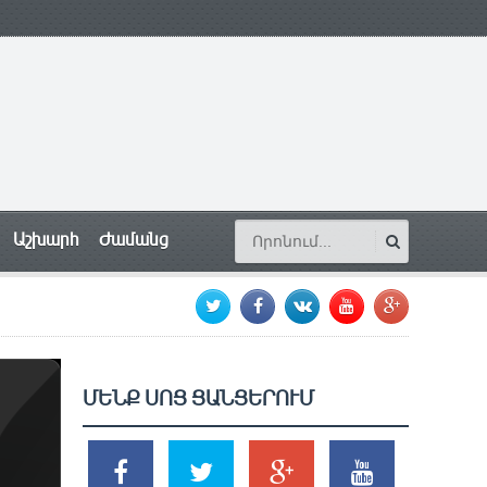
Աշխարհ
Ժամանց
ՄԵՆՔ ՍՈՑ ՑԱՆՑԵՐՈՒՄ
SHARES
TWEETS
SHARES
SHARES
2k
1.5k
203
620