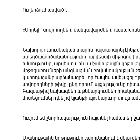
Ուղերձում ասված է.
«Սիրելի՛ սովորողներ, մանկավարժներ, դասախոսն
Նախորդ ուսումնական տարին հայտարարել էինք մ
ստեղծագործականությունը, արվեստի միջոցով իրա
հմտությունը, արվեստային և մշակութային կրթու
միջոցառումների անցկացման բովանդակության շ
կարողացանք արձանագրել, որ էապես ավելացել է
սովորողների թիվը, ընդ որում՝ այցելությունը դի
Բազմաթիվ նախագծեր և քննարկումներ իրականացր
մոտեցումներ դնելով կյանքի այդ կարևոր փուլն ամ
Ուզում եմ շնորհակալություն հայտնել համատեղ ջ
Մշակութային կրթությունը շարունակում է մնալ մե