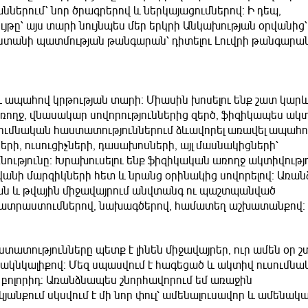
երում՝ նոր ծրագրերով և ներկայացումներով։ Ի դեպ,
թը՝ այս տարի նույնպես մեր երկրի Անկախության օրվանից՝
յաստանի պատմության թանգարան՝ դիտելու Լուվրի թանգարա
և ապահով կրթության տարի։ Միասին խոսելու ենք շատ կար
առողջ, վնասակար սովորություններից զերծ, ֆիզիկապես ակ
սումնական հաստատություններում ձևավորել առավել ապահո
րի, ուսուցիչների, դասախոսների, այլ մասնակիցների՝
ությունը։ Խրախուսելու ենք ֆիզիկական առողջ ակտիվությո
անի մարզիկների հետ և նրանց օրինակից սովորելով։ Առա
թյան և թվային միջավայրում անվտանգ ու պաշտպանված
երապատրաստումներով, նախագծերով, համատեղ աշխատանքով
աստատությունները պետք է լինեն միջավայրեր, ուր ամեն օր 
ւ ակնկալիքով։ Մեզ սպասվում է հագեցած և ակտիվ ուսումն
 բոլորիդ: Առանձնապես շնորհավորում եմ առաջին
յանքում սկսվում է մի նոր փուլ՝ ամենալուսավոր և ամենակ