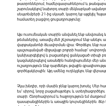
թատրոններում, համերգասրահներում և թանգարանն
շարունակելով նախորդ տարի մեկնարկած ավանդույ
սեպտեմբերի 21-ից սկսած, կարող եք այցելել Հա
համատեղ բացվող ցուցադրությունը։
Այս ուսումնական տարին անվանել ենք անվտանգ 
թեմաներից, առավել մեծ շեշտադրում ենք անելու 
վարքականոնի ձևավորման վրա։ Փորձելու ենք ու
պաշտպանված միջավայր բոլորի համար՝ սովորողնե
կանխարգելելով և բացառելով ցանկացած տիպի բռն
կազմակերպելով առանձին հանդիպումներ մեր անվ
ուշադրություն ենք դարձնելու թվային գրագիտու
գործելակերպին։ Այդ ամենը ուղեկցելու ենք վ
Չկա խնդիր, որի մասին չենք կարող խոսել։ Մեր հ
ես՝ սիրով, նորը բացահայտելու և ստեղծագործելո
տարի։ Շնորհավորում և հաջողություն եմ մաղթում
դասարանցիներին և առաջին կուրսեցիներին. ձեր կ