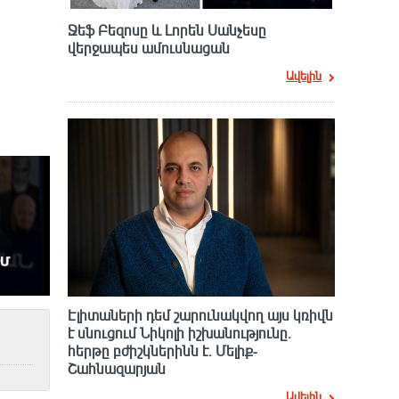
Ջեֆ Բեզոսը և Լորեն Սանչեսը
վերջապես ամուսնացան
Ավելին
Էլիտաների դեմ շարունակվող այս կռիվն
է սնուցում Նիկոլի իշխանությունը.
հերթը բժիշկներինն է. Մելիք-
Շահնազարյան
Ավելին