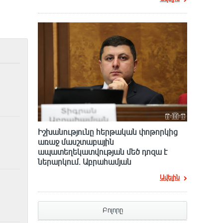
Իշխանությունը հերթական փոթորկից
առաջ մասշտաբային
ապատեղեկատվության մեծ դnզա է
ներարկում․ Աբրահամյան
Ավելին
Բոլորը