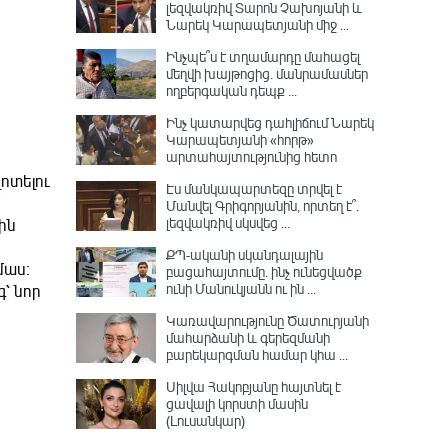
լեզվակռիվ Տարոն Չախոյանի և
Նարեկ Կարապետյանի միջ ...
Ինչպե՞ս է տղամարդը մահացել
մեղվի խայթոցից. մանրամասներ
ողբերգական դեպք ...
Ինչ կատարվեց դահլիճում Նարեկ
Կարապետյանի «հորթ»
արտահայտությունից հետո
ոտելու
Էս մանկապարտեզը տրվել է
Մանվել Գրիգորյանին, որտեղ է՞․
լեզվակռիվ սկսվեց ...
ին
ՔՊ-ականի սկանդալային
մաս։
բացահայտումը․ ինչ ունեցվածք
ունի Մանուկյանն ու ին ...
՝ նոր
Կառավարությունը Ծատուրյանի
մահարձանի և գերեզմանի
բարեկարգման համար կհա ...
Սիլվա Հակոբյանը հայտնել է
ցավալի կորստի մասին
(Լուսանկար)