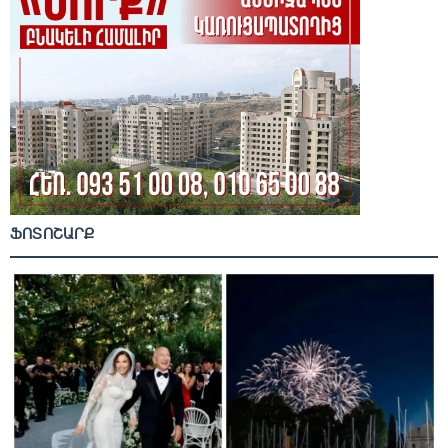
ՖՈՏՈՇԱՐՔ