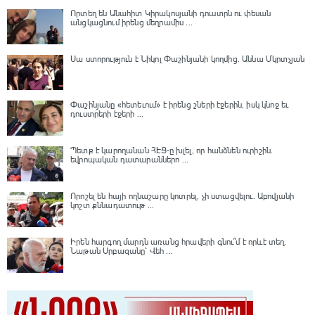
Որտեղ են Անահիտ Կիրակոսյանի դուստրն ու փեսան
անցկացնում իրենց մեղրամիս ...
Սա ստորություն է Նիկոլ Փաշինյանի կողմից․ Աննա Մկրտչյան
Փաշինյանը «հետեւում» է իրենց շների էջերին, իսկ կնոջ եւ
դուստրերի էջերի ...
Պետք է կարողանան ՀԷՑ-ը խլել, որ հանձնեն ուրիշին.
եվրոպական դատարաններո ...
Որոշել են հայի ողնաշարը կոտրել, չի ստացվելու․ Աբովյանի
կոշտ քննադատութ ...
Իրեն հարգող մարդն առանց հրավերի գնու՞մ է որևէ տեղ.
Նաթան Սրբազանը՝ Վեհ ...