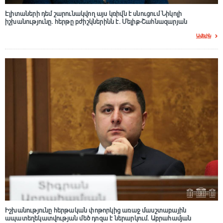
Էլիտաների դեմ շարունակվող այս կռիվն է սնուցում Նիկոլի
իշխանությունը. հերթը բժիշկներինն է. Մելիք-Շահնազարյան
Ավելին
Իշխանությունը հերթական փոթորկից առաջ մասշտաբային
ապատեղեկատվության մեծ դnզա է ներարկում․ Աբրահամյան