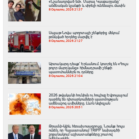
«Նշանադրված եմ». Մարալ Կասբարյանը՝
անձնական կյանքի և սիրելի ունենալու մասին
8 Օգոստոս, 2026 21:37
Սայաթ-Նովա պողոտայի շենքերից մեկում
բռնկված հրդեհը մարվել է
8 Օգոստոս, 2026 21:27
Արտակարգ դեպք՝ Երևանում․ կոտրել են «Հույս
բոլոր մարդկանց» հիմնադրամի շենքի
պատուհաններն ու դռները
8 Օգոստոս, 2026 21:04
2026 թվականի հունիսն ու հուլիսը Եվրոպայում
դարձել են դիտարկումների պատմության
ամենաշոգ ամիսները․ Լևոն Ազիզյան
8 Օգոստոս, 2026 20:51
Թրամփ-Ալիև հեռախոսազրույց. Նրանք հույս
ունեն, որ Հայաստանում TRIPP նախագծի
շրջանակում աշխատանքները շուտով
կմեկնարկեն