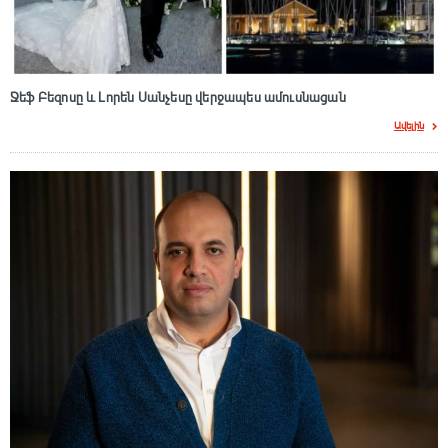
Ջեֆ Բեզոսը և Լորեն Սանչեսը վերջապես ամուսնացան
Ավելին