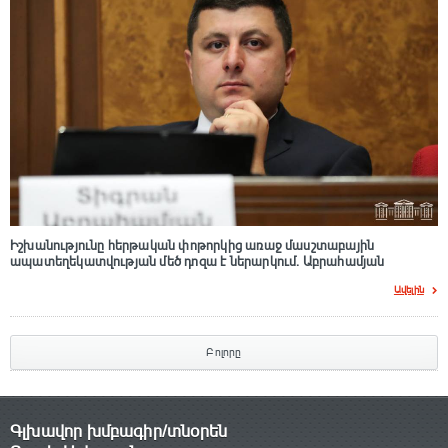
Իշխանությունը հերթական փոթորկից առաջ մասշտաբային
ապատեղեկատվության մեծ դnզա է ներարկում․ Աբրահամյան
Ավելին
Բոլորը
Գլխավոր խմբագիր/տնօրեն