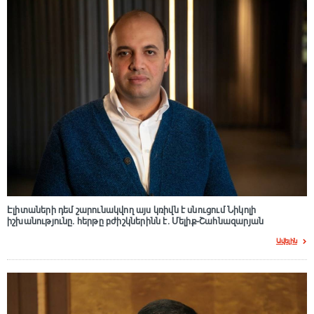
Էլիտաների դեմ շարունակվող այս կռիվն է սնուցում Նիկոլի
իշխանությունը. հերթը բժիշկներինն է. Մելիք-Շահնազարյան
Ավելին