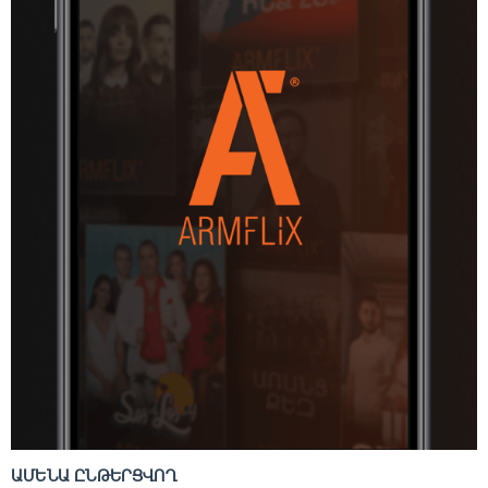
ԱՄԵՆԱ ԸՆԹԵՐՑՎՈՂ