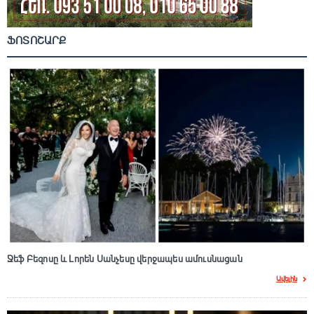
ՖՈՏՈՇԱՐՔ
Ջեֆ Բեզոսը և Լորեն Սանչեսը վերջապես ամուսնացան
Ավելին