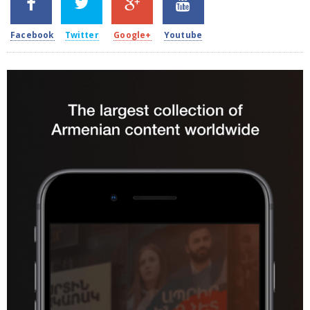
2k
1.5k
203
620
Facebook
Twitter
Google+
Youtube