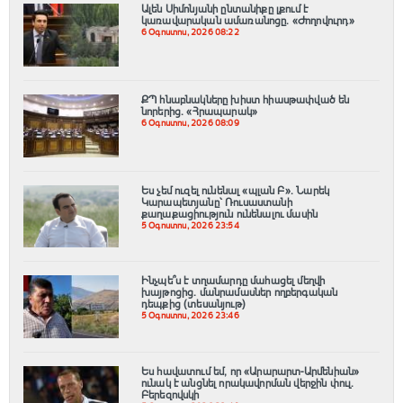
Ալեն Սիմոնյանի ընտանիքը լքում է
կառավարական ամառանոցը. «Ժողովուրդ»
6 Օգոստոս, 2026 08:22
ՔՊ հնաբնակները խիստ հիասթափված են
նորերից. «Հրապարակ»
6 Օգոստոս, 2026 08:09
Ես չեմ ուզել ունենալ «պլան Բ»․ Նարեկ
Կարապետյանը՝ Ռուսաստանի
քաղաքացիություն ունենալու մասին
5 Օգոստոս, 2026 23:54
Ինչպե՞ս է տղամարդը մահացել մեղվի
խայթոցից. մանրամասներ ողբերգական
դեպքից (տեսանյութ)
5 Օգոստոս, 2026 23:46
Ես հավատում եմ, որ «Արարարտ-Արմենիան»
ունակ է անցնել որակավորման վերջին փուլ.
Բերեզովսկի