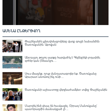
ԱՄԵՆԱ ԸՆԹԵՐՑՎՈՂ
Փաշինյանին չընդդիմացողները վաղը գուցե նախանձեն
Ծառուկյանին. Աբովյան
Անօդաչու թռչող սարքը հարվածել է Գելենջիկի լողափին.
զոհեր կան (Տեսանյու ...
Սուս մնացեք, դուք մանդատագողեր եք․ Ծառուկյանը
Արարատ անունով ինչ ունի ...
Ծառուկյանի աշխատողը վերջնաժամկետ տվեց Փաշինյանին
Մարդիկ ինձ սխալ են հասկացել. Շիրազ Մանուկյանը՝
պատերազմին մասնակցած լի ...