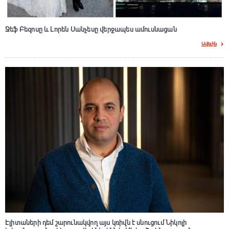
Ջեֆ Բեզոսը և Լորեն Սանչեսը վերջապես ամուսնացան
Ավելին
Էլիտաների դեմ շարունակվող այս կռիվն է սնուցում Նիկոլի