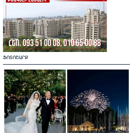
ՖՈՏՈՇԱՐՔ