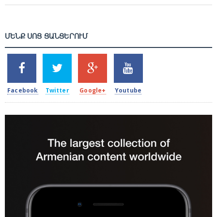
ՄԵՆՔ ՍՈՑ ՑԱՆՑԵՐՈՒՄ
SHARES
TWEETS
SHARES
SHARES
2k
1.5k
203
620
Facebook
Twitter
Google+
Youtube