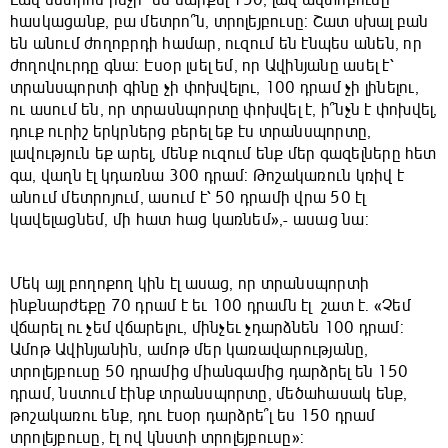
Լավ մետրոն ինչի՞ են սարքել 150, լավ ավտոբուսը
հասկացանք, բա մետրո՞ն, տրոլեյբուսը: Շատ սխալ բան
են անում ժողոբրդի համար, ուզում են էնպես անեն, որ
ժողովուրդը գնա: Էսօր լսել եմ, որ Ավինյանը ասել է՝
տրանսպորտի գինը չի փոխվելու, 100 դրամ չի լինելու,
ու ասում են, որ տրասնպորտը փոխվել է, ի՞նչն է փոխվել,
դուք ուրիշ երկրներց բերել եք էս տրանսպորտը,
լավություն եք արել, մենք ուզում ենք մեր գազելները հետ
գա, վաղն էլ կդառնա 300 դրամ: Թոշակառուն կռիվ է
անում մետրոյում, ասում է՝ 50 դրամի վրա 50 էլ
կավելացնեմ, մի հատ հաց կառնեմ»,- ասաց նա:
Մեկ այլ բողոքող կին էլ ասաց, որ տրանսպորտի
ինքնարժեքը 70 դրամ է եւ 100 դրամն էլ շատ է. «Չեմ
վճարել ու չեմ վճարելու, մինչեւ չդարձնեն 100 դրամ:
Ամոթ Ավինյանին, ամոթ մեր կառավարությանը,
տրոլեյբուսը 50 դրամից միանգամից դարձրել են 150
դրամ, նստում էինք տրանսպորտը, մեծահասակ ենք,
թոշակառու ենք, դու էսօր դարձրե՞լ ես 150 դրամ
տրոլեյբուսը, էլ ով կնստի տրոլեյբուսը»: