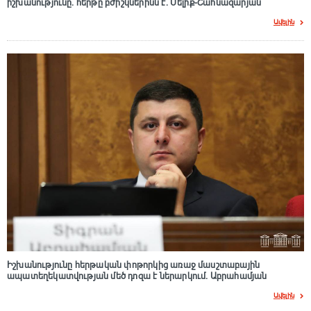
իշխանությունը. հերթը բժիշկներինն է. Մելիք-Շահնազարյան
Ավելին
Իշխանությունը հերթական փոթորկից առաջ մասշտաբային
ապատեղեկատվության մեծ դnզա է ներարկում․ Աբրահամյան
Ավելին