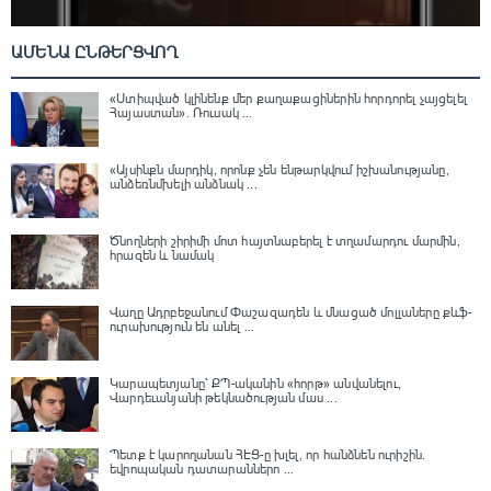
ԱՄԵՆԱ ԸՆԹԵՐՑՎՈՂ
«Ստիպված կլինենք մեր քաղաքացիներին հորդորել չայցելել
Հայաստան»․ Ռուսակ ...
«Այսինքն մարդիկ, որոնք չեն ենթարկվում իշխանությանը,
անձեռնմխելի անձնակ ...
Ծնողների շիրիմի մոտ հայտնաբերել է տղամարդու մարմին,
հրազեն և նամակ
Վաղը Ադրբեջանում Փաշազադեն և մնացած մոլլաները քևֆ-
ուրախություն են անել ...
Կարապետյանը՝ ՔՊ-ականին «հորթ» անվանելու,
Վարդեւանյանի թեկնածության մաս ...
Պետք է կարողանան ՀԷՑ-ը խլել, որ հանձնեն ուրիշին.
եվրոպական դատարաններո ...