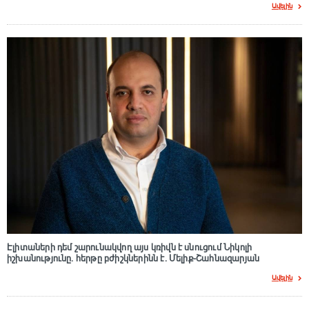
Ավելին
Էլիտաների դեմ շարունակվող այս կռիվն է սնուցում Նիկոլի
իշխանությունը. հերթը բժիշկներինն է. Մելիք-Շահնազարյան
Ավելին