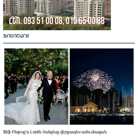
ՖՈՏՈՇԱՐՔ
Ջեֆ Բեզոսը և Լորեն Սանչեսը վերջապես ամուսնացան