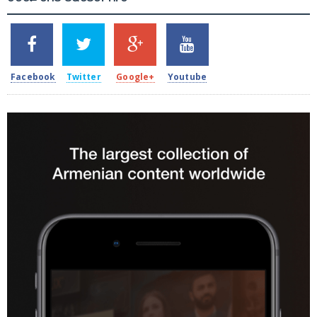
SHARES
TWEETS
SHARES
SHARES
2k
1.5k
203
620
Facebook
Twitter
Google+
Youtube