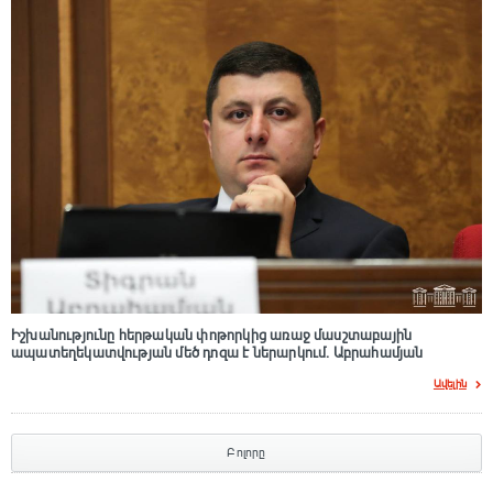
Իշխանությունը հերթական փոթորկից առաջ մասշտաբային
ապատեղեկատվության մեծ դnզա է ներարկում․ Աբրահամյան
Ավելին
Բոլորը