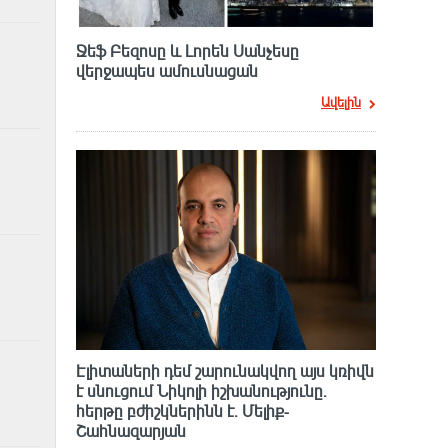
Ջեֆ Բեզոսը և Լորեն Սանչեսը
վերջապես ամուսնացան
Ավելին
Էլիտաների դեմ շարունակվող այս կռիվն
է սնուցում Նիկոլի իշխանությունը.
հերթը բժիշկներինն է. Մելիք-
Շահնազարյան