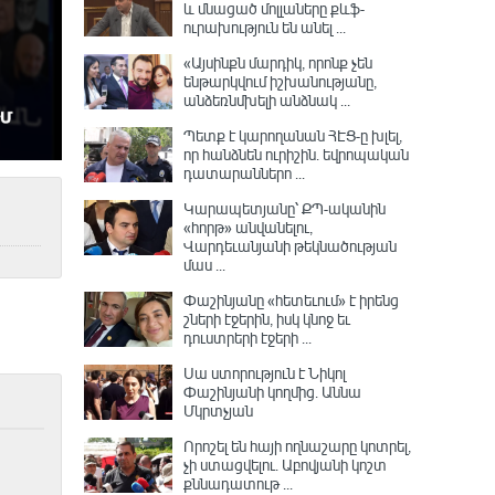
և մնացած մոլլաները քևֆ-
ուրախություն են անել ...
«Այսինքն մարդիկ, որոնք չեն
ենթարկվում իշխանությանը,
անձեռնմխելի անձնակ ...
Պետք է կարողանան ՀԷՑ-ը խլել,
որ հանձնեն ուրիշին. եվրոպական
դատարաններո ...
Կարապետյանը՝ ՔՊ-ականին
«հորթ» անվանելու,
Վարդեւանյանի թեկնածության
մաս ...
Փաշինյանը «հետեւում» է իրենց
շների էջերին, իսկ կնոջ եւ
դուստրերի էջերի ...
Սա ստորություն է Նիկոլ
Փաշինյանի կողմից․ Աննա
Մկրտչյան
Որոշել են հայի ողնաշարը կոտրել,
չի ստացվելու․ Աբովյանի կոշտ
քննադատութ ...