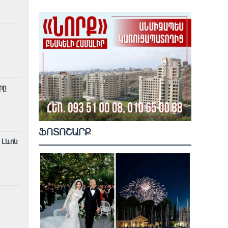
րը
ՖՈՏՈՇԱՐՔ
 Լևոն