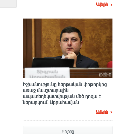
Ավելին
Իշխանությունը հերթական փոթորկից
առաջ մասշտաբային
ապատեղեկատվության մեծ դnզա է
ներարկում․ Աբրահամյան
Ավելին
Բոլորը