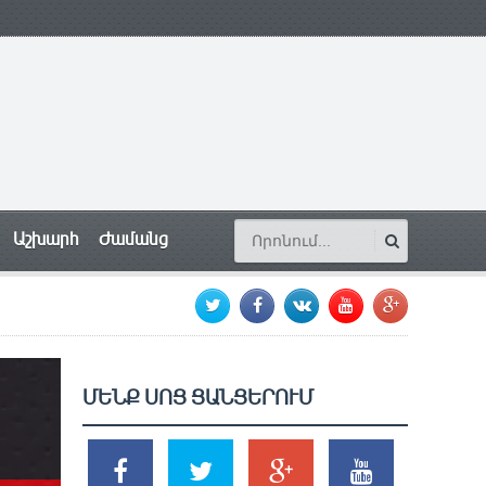
Աշխարհ
Ժամանց
ՄԵՆՔ ՍՈՑ ՑԱՆՑԵՐՈՒՄ
SHARES
TWEETS
SHARES
SHARES
2k
1.5k
203
620