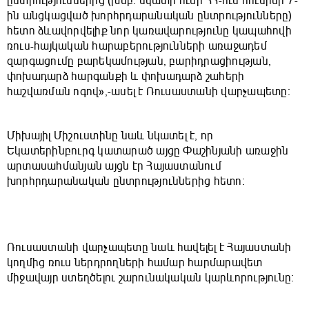
ընտրություններից (խմբ. նկատի ունի ՀՀ-ում հունիսի 7-
ին անցկացված խորհրդարանական ընտրությունները)
հետո ձևավորվելիք նոր կառավարությունը կապահովի
ռուս-հայկական հարաբերությունների առաջադեմ
զարգացումը բարեկամության, բարիդրացիության,
փոխադարձ հարգանքի և փոխադարձ շահերի
հաշվառման ոգով»,-ասել է Ռուսաստանի վարչապետը։
Միխայիլ Միշուստինը նաև նկատել է, որ
Եկատերինբուրգ կատարած այցը Փաշինյանի առաջին
արտասահմանյան այցն էր Հայաստանում
խորհրդարանական ընտրություններից հետո։
Ռուսաստանի վարչապետը նաև հավելել է Հայաստանի
կողմից ռուս ներդրողների համար հարմարավետ
միջավայր ստեղծելու շարունակական կարևորությունը։