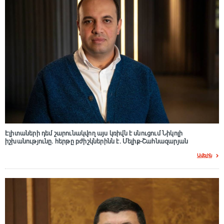
Էլիտաների դեմ շարունակվող այս կռիվն է սնուցում Նիկոլի
իշխանությունը. հերթը բժիշկներինն է. Մելիք-Շահնազարյան
Ավելին