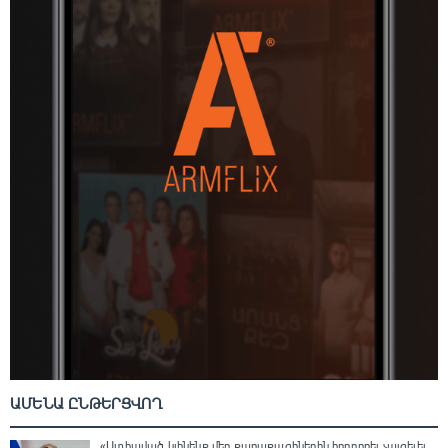
ԱՄԵՆԱ ԸՆԹԵՐՑՎՈՂ
«Ստիպված կլինենք մեր քաղաքացիներին հորդորել չայցելել