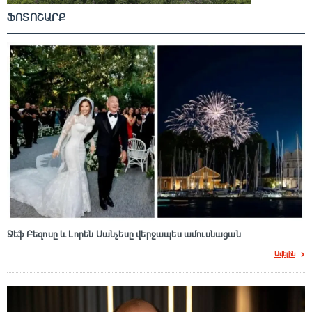
ՖՈՏՈՇԱՐՔ
Ջեֆ Բեզոսը և Լորեն Սանչեսը վերջապես ամուսնացան
Ավելին