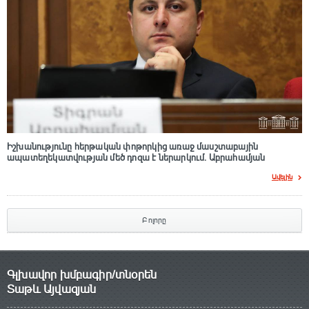
Իշխանությունը հերթական փոթորկից առաջ մասշտաբային
ապատեղեկատվության մեծ դnզա է ներարկում․ Աբրահամյան
Ավելին
Բոլորը
Գլխավոր խմբագիր/տնօրեն
Տաթև Այվազյան