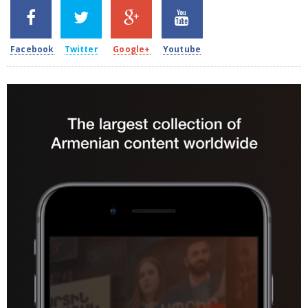
SHARES
TWEETS
SHARES
SHARES
2k
1.5k
203
620
Facebook
Twitter
Google+
Youtube