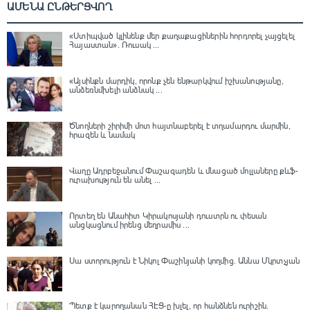
ԱՄԵՆԱ ԸՆԹԵՐՑՎՈՂ
«Ստիպված կլինենք մեր քաղաքացիներին հորդորել չայցելել
Հայաստան»․ Ռուսակ ...
«Այսինքն մարդիկ, որոնք չեն ենթարկվում իշխանությանը,
անձեռնմխելի անձնակ ...
Ծնողների շիրիմի մոտ հայտնաբերել է տղամարդու մարմին,
հրազեն և նամակ
Վաղը Ադրբեջանում Փաշազադեն և մնացած մոլլաները քևֆ-
ուրախություն են անել ...
Որտեղ են Անահիտ Կիրակոսյանի դուստրն ու փեսան
անցկացնում իրենց մեղրամիս ...
Սա ստորություն է Նիկոլ Փաշինյանի կողմից․ Աննա Մկրտչյան
Պետք է կարողանան ՀԷՑ-ը խլել, որ հանձնեն ուրիշին.