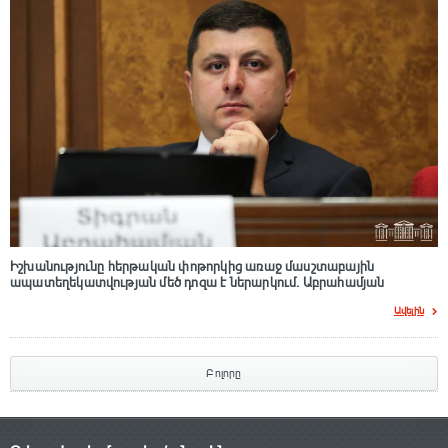
Իշխանությունը հերթական փոթորկից առաջ մասշտաբային
ապատեղեկատվության մեծ դnզա է ներարկում․ Աբրահամյան
Ավելին
Բոլորը