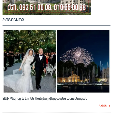
ՖՈՏՈՇԱՐՔ
Ջեֆ Բեզոսը և Լորեն Սանչեսը վերջապես ամուսնացան
Ավելին