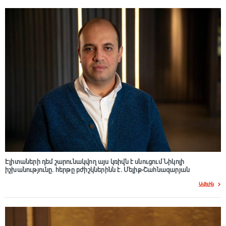
Էլիտաների դեմ շարունակվող այս կռիվն է սնուցում Նիկոլի
իշխանությունը. հերթը բժիշկներինն է. Մելիք-Շահնազարյան
Ավելին