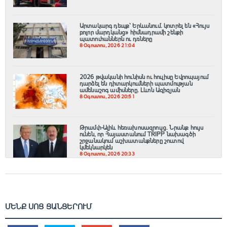
Արտակարգ դեպք՝ Երևանում․ կոտրել են «Հույս
բոլոր մարդկանց» հիմնադրամի շենքի
պատուհաններն ու դռները
8 Օգոստոս, 2026 21:04
2026 թվականի հունիսն ու հուլիսը Եվրոպայում
դարձել են դիտարկումների պատմության
ամենաշոգ ամիսները․ Լևոն Ազիզյան
8 Օգոստոս, 2026 20:51
Թրամփ-Ալիև հեռախոսազրույց. Նրանք հույս
ունեն, որ Հայաստանում TRIPP նախագծի
շրջանակում աշխատանքները շուտով
կմեկնարկեն
8 Օգոստոս, 2026 20:33
ՄԵՆՔ ՍՈՑ ՑԱՆՑԵՐՈՒՄ