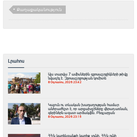
Քաղաքականություն
Լրահոս
Այս տարվա 7 ամիսներին զբոսաշրջիկների թիվը
նվազել է. Զբոսաշրջության կոմիտե
8 Օգոստոս, 2026 23:42
Կայուն ու տևական խաղաղության համար
անհրաժեշտ է, որ արցախցիները վերադառնան,
գերիներն ազատ արձակվեն․ Բեգլարյան
8 Օգոստոս, 2026 23:15
ՀՀ-ն կարեկցանքի կարիք չունի, ՀՀ-ն ունի