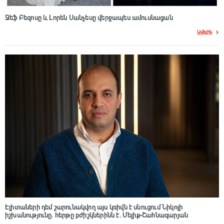
Ջեֆ Բեզոսը և Լորեն Սանչեսը վերջապես ամուսնացան
Ավելին
Էլիտաների դեմ շարունակվող այս կռիվն է սնուցում Նիկոլի
իշխանությունը. հերթը բժիշկներինն է. Մելիք-Շահնազարյան