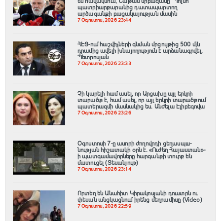
են հավակնում, Նաթան սրբազանը՝ Պոլսո
պատրիարքարանից դատապարտող
արձագանքի բացակայության մասին
7 Օգոստոս, 2026 23:44
ՀԷՑ-ում հաշվիչների գնման մրցույթից 500 մլն
դրամից ավելի խնայողություն է արձանագրվել.
Պետրոսյան
7 Օգոստոս, 2026 23:33
Չի կարելի համ ասել, որ Արցախը այլ երկրի
տարածք է, համ ասել, որ այլ երկրի տարածքում
պատերազմի մասնակից ես. Անժելա Էլիբեգովա
7 Օգոստոս, 2026 23:26
Օգոստոսի 7-ը ասորի ժողովրդի ցեղասպш-
նության հիշատակի օրն է․ «Ուժեղ Հայաստան»-
ի պատգամավորները հարգանքի տուրք են
մատուցել (Տեսանյութ)
7 Օգոստոս, 2026 23:14
Որտեղ են Անահիտ Կիրակոսյանի դուստրն ու
փեսան անցկացնում իրենց մեղրամիսը (Video)
7 Օգոստոս, 2026 22:59