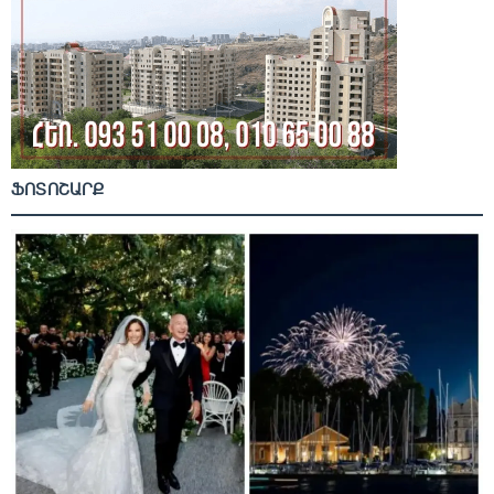
ՖՈՏՈՇԱՐՔ