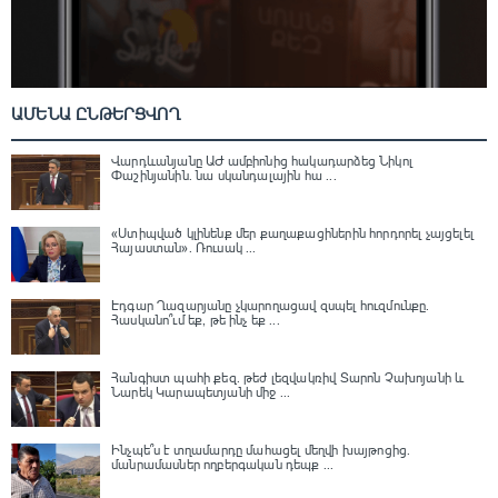
ԱՄԵՆԱ ԸՆԹԵՐՑՎՈՂ
Վարդևանյանը ԱԺ ամբիոնից հակադարձեց Նիկոլ
Փաշինյանին․ նա սկանդալային հա ...
«Ստիպված կլինենք մեր քաղաքացիներին հորդորել չայցելել
Հայաստան»․ Ռուսակ ...
Էդգար Ղազարյանը չկարողացավ զսպել հուզմունքը.
Հասկանո՞ւմ եք, թե ինչ եք ...
Հանգիստ պահի քեզ. թեժ լեզվակռիվ Տարոն Չախոյանի և
Նարեկ Կարապետյանի միջ ...
Ինչպե՞ս է տղամարդը մահացել մեղվի խայթոցից.
մանրամասներ ողբերգական դեպք ...