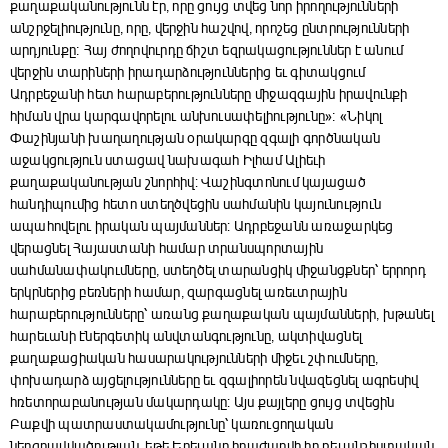
քաղաքականությունն էր, որը ցույց տվեց նոր իրողությունների
անշրջելիությունը, որը, վերջին հաշվով, որոշեց ընտրությունների
արդյունքը։ Հայ ժողովուրդը ճիշտ եզրակացություններ է անում
վերջին տարիների իրադարձություններից եւ գիտակցում
Ադրբեջանի հետ հարաբերությունները միջազգային իրավունքի
հիման վրա կարգավորելու անխուսափելիությունը»։ «Նիկոլ
Փաշինյանի խաղաղության օրակարգը զգալի գործնական
աջակցություն ստացավ նախագահ Իլհամ Ալիեւի
քաղաքականության շնորհիվ: Վաշինգտոնում կայացած
հանդիպումից հետո ստեղծվեցին սահմանին կայունություն
ապահովելու իրական պայմաններ: Ադրբեջանն առաջարկեց
վերացնել Հայաստանի համար տրանսպորտային
սահմանափակումները, ստեղծել տարանցիկ միջանցքներ՝ երրորդ
երկրներից բեռների համար, զարգացնել առեւտրային
հարաբերությունները՝ առանց քաղաքական պայմանների, խթանել
հարեւանի էներգետիկ անվտանգությունը, ակտիվացնել
քաղաքացիական հասարակությունների միջեւ շփումները,
փոխադարձ այցելությունները եւ զգալիորեն նվազեցնել ագրեսիվ
հռետորաբանության մակարդակը: Այս քայլերը ցույց տվեցին
Բաքվի պատրաստակամությունը՝ կառուցողական
ներգրավվածության, եթե Երեւանը հրաժարվի իր ռեւանշիստական