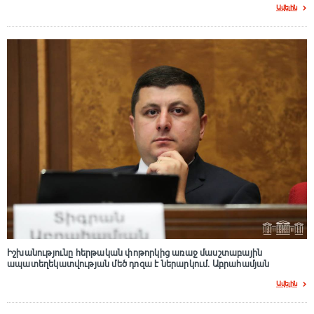
Ավելին
Իշխանությունը հերթական փոթորկից առաջ մասշտաբային
ապատեղեկատվության մեծ դnզա է ներարկում․ Աբրահամյան
Ավելին