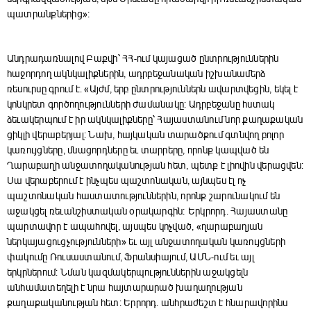
պատրանքներից»։
Անդրադառնալով Բաքվի՝ ՀՀ-ում կայացած ընտրություններին
հաջորդող ակնկալիքներին, ադրբեջանական իշխանամերձ
ռեսուրսը գրում է․ «Այժմ, երբ ընտրություններն ավարտվեցին, եկել է
կոնկրետ գործողությունների ժամանակը: Ադրբեջանը հստակ
ձեւակերպում է իր ակնկալիքները՝ Հայաստանում նոր քաղաքական
ցիկլի վերաբերյալ: Նախ, հայկական տարածքում գտնվող բոլոր
կառույցները, մնացորդները եւ տարրերը, որոնք կապված են
Ղարաբաղի անջատողականության հետ, պետք է լիովին վերացվեն:
Սա վերաբերում է ինչպես պաշտոնական, այնպես էլ ոչ
պաշտոնական հաստատություններին, որոնք շարունակում են
աջակցել ռեւանշիստական օրակարգին։ Երկրորդ․ Հայաստանը
պարտավոր է ապահովել, այսպես կոչված, «ղարաբաղյան
ներկայացուցչությունների» եւ այլ անջատողական կառույցների
փակումը Ռուսաստանում, Ֆրանսիայում, ԱՄՆ-ում եւ այլ
երկրներում: Նման կազմակերպություններին աջակցելն
անհամատեղելի է նրա հայտարարած խաղաղության
քաղաքականության հետ: Երրորդ․ անհրաժեշտ է հնարավորինս