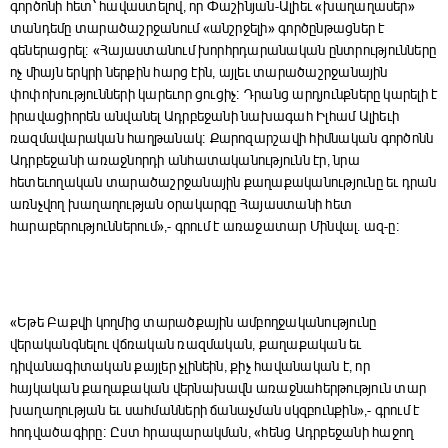
գործոնի հետ՝ հավաստելով, որ Փաշինյան-Ալիեւ «խաղաղասեր»
տանդեմը տարածաշրջանում «անշրջելի» գործընթացներ է
գեներացրել։ «Հայաստանում խորհրդարանական ընտրությունները
ոչ միայն երկրի ներքին հարց էին, այլեւ տարածաշրջանային
փոփոխությունների կարեւոր ցուցիչ։ Դրանց արդյունքները կարելի է
իրավացիորեն անվանել Ադրբեջանի նախագահ Իլհամ Ալիեւի
ռազմավարական հաղթանակ։ Քարոզարշավի հիմնական գործոնն
Ադրբեջանի առաջնորդի անհատականությունն էր, նրա
հետեւողական տարածաշրջանային քաղաքականությունը եւ դրան
առնչվող խաղաղության օրակարգը Հայաստանի հետ
հարաբերություններում»,- գրում է առաջատար Մինվալ. ազ-ը։
«Եթե Բաքվի կողմից տարածքային ամբողջականությունը
վերականգնելու վճռական ռազմական, քաղաքական եւ
դիվանագիտական քայլեր չլինեին, քիչ հավանական է, որ
հայկական քաղաքական վերնախավն առաջնահերթություն տար
խաղաղության եւ սահմանների ճանաչման սկզբունքին»,- գրում է
հոդվածագիրը։ Ըստ հրապարակման, «հենց Ադրբեջանի հաջող