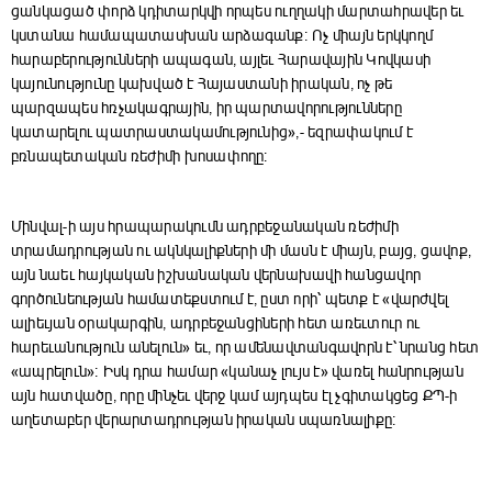
ցանկացած փորձ կդիտարկվի որպես ուղղակի մարտահրավեր եւ
կստանա համապատասխան արձագանք։ Ոչ միայն երկկողմ
հարաբերությունների ապագան, այլեւ Հարավային Կովկասի
կայունությունը կախված է Հայաստանի իրական, ոչ թե
պարզապես հռչակագրային, իր պարտավորությունները
կատարելու պատրաստակամությունից»,- եզրափակում է
բռնապետական ռեժիմի խոսափողը։
Մինվալ-ի այս հրապարակումն ադրբեջանական ռեժիմի
տրամադրության ու ակնկալիքների մի մասն է միայն, բայց, ցավոք,
այն նաեւ հայկական իշխանական վերնախավի հանցավոր
գործունեության համատեքստում է, ըստ որի՝ պետք է «վարժվել
ալիեւյան օրակարգին, ադրբեջանցիների հետ առեւտուր ու
հարեւանություն անելուն» եւ, որ ամենավտանգավորն է՝ նրանց հետ
«ապրելուն»։ Իսկ դրա համար «կանաչ լույս է» վառել հանրության
այն հատվածը, որը մինչեւ վերջ կամ այդպես էլ չգիտակցեց ՔՊ-ի
աղետաբեր վերարտադրության իրական սպառնալիքը։