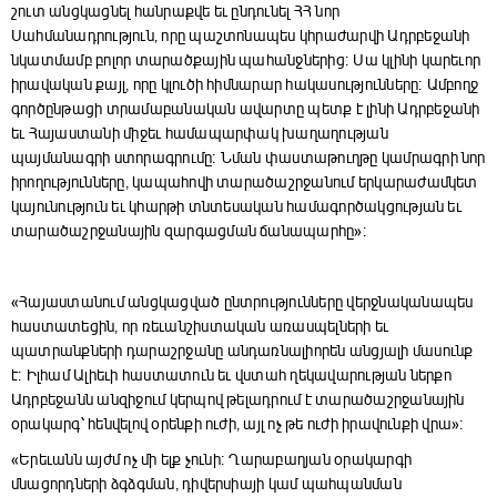
շուտ անցկացնել հանրաքվե եւ ընդունել ՀՀ նոր
Սահմանադրություն, որը պաշտոնապես կհրաժարվի Ադրբեջանի
նկատմամբ բոլոր տարածքային պահանջներից։ Սա կլինի կարեւոր
իրավական քայլ, որը կլուծի հիմնարար հակասությունները։ Ամբողջ
գործընթացի տրամաբանական ավարտը պետք է լինի Ադրբեջանի
եւ Հայաստանի միջեւ համապարփակ խաղաղության
պայմանագրի ստորագրումը։ Նման փաստաթուղթը կամրագրի նոր
իրողությունները, կապահովի տարածաշրջանում երկարաժամկետ
կայունություն եւ կհարթի տնտեսական համագործակցության եւ
տարածաշրջանային զարգացման ճանապարհը»։
«Հայաստանում անցկացված ընտրությունները վերջնականապես
հաստատեցին, որ ռեւանշիստական առասպելների եւ
պատրանքների դարաշրջանը անդառնալիորեն անցյալի մասունք
է։ Իլհամ Ալիեւի հաստատուն եւ վստահ ղեկավարության ներքո
Ադրբեջանն անզիջում կերպով թելադրում է տարածաշրջանային
օրակարգ՝ հենվելով օրենքի ուժի, այլ ոչ թե ուժի իրավունքի վրա»։
«Երեւանն այժմ ոչ մի ելք չունի։ Ղարաբաղյան օրակարգի
մնացորդների ձգձգման, դիվերսիայի կամ պահպանման