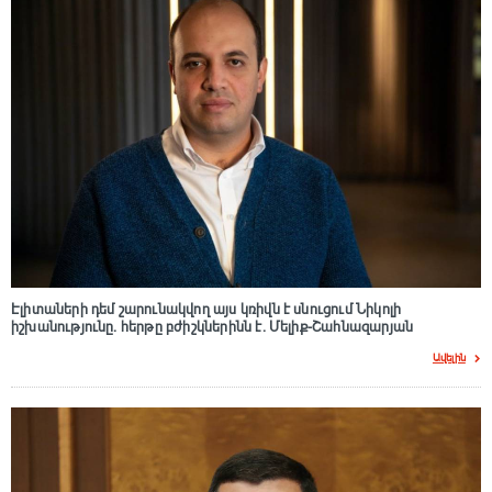
Էլիտաների դեմ շարունակվող այս կռիվն է սնուցում Նիկոլի
իշխանությունը. հերթը բժիշկներինն է. Մելիք-Շահնազարյան
Ավելին