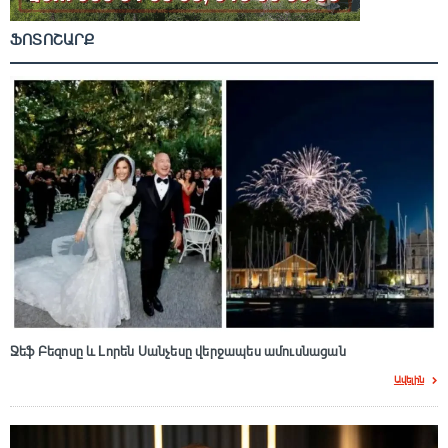
ՖՈՏՈՇԱՐՔ
Ջեֆ Բեզոսը և Լորեն Սանչեսը վերջապես ամուսնացան
Ավելին