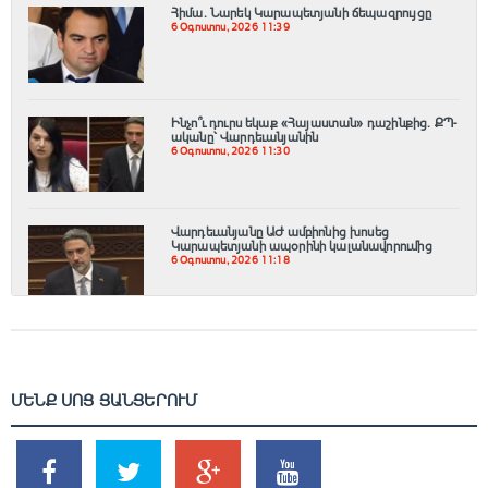
Հիմա. Նարեկ Կարապետյանի ճեպազրույցը
6 Օգոստոս, 2026 11:39
Ինչո՞ւ դուրս եկաք «Հայաստան» դաշինքից. ՔՊ-
ականը՝ Վարդեւանյանին
6 Օգոստոս, 2026 11:30
Վարդեւանյանը ԱԺ ամբիոնից խոսեց
Կարապետյանի ապօրինի կալանավորումից
6 Օգոստոս, 2026 11:18
ՄԵՆՔ ՍՈՑ ՑԱՆՑԵՐՈՒՄ
SHARES
TWEETS
SHARES
SHARES
2k
1.5k
203
620