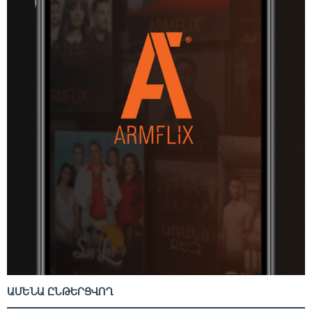
ԱՄԵՆԱ ԸՆԹԵՐՑՎՈՂ