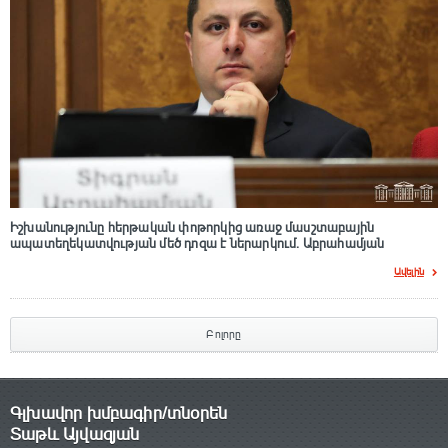
Իշխանությունը հերթական փոթորկից առաջ մասշտաբային
ապատեղեկատվության մեծ դnզա է ներարկում․ Աբրահամյան
Ավելին
Բոլորը
Գլխավոր խմբագիր/տնօրեն
Տաթև Այվազյան