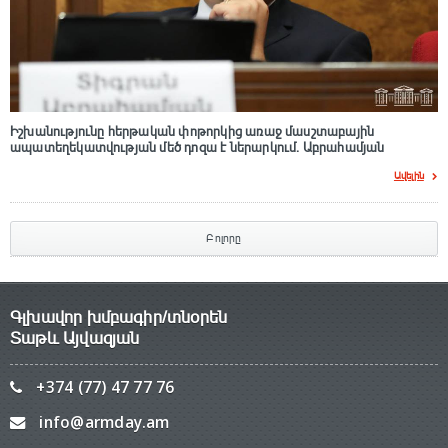
Իշխանությունը հերթական փոթորկից առաջ մասշտաբային
ապատեղեկատվության մեծ դnզա է ներարկում․ Աբրահամյան
Ավելին
Բոլորը
Գլխավոր խմբագիր/տնօրեն
Տաթև Այվազյան
+374 (77) 47 77 76
info@armday.am