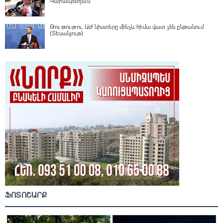
Կարապետյան
Թու-թու-թու, ԱԺ նիստերը մինչև հիմա վատ չեն ընթանում
(Տեսանյութ)
ՖՈՏՈՇԱՐՔ