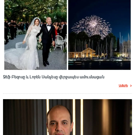
Ջեֆ Բեզոսը և Լորեն Սանչեսը վերջապես ամուսնացան
Ավելին