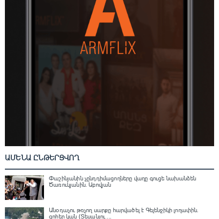
ԱՄԵՆԱ ԸՆԹԵՐՑՎՈՂ
Փաշինյանին չընդդիմացողները վաղը գուցե նախանձեն
Ծառուկյանին. Աբովյան
Անօդաչու թռչող սարքը հարվածել է Գելենջիկի լողափին.
զոհեր կան (Տեսանյու ...