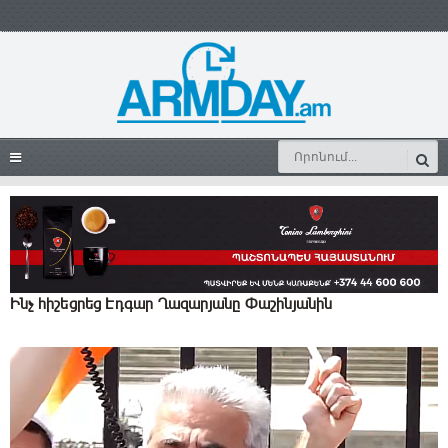
Ինչ հիշեցրեց Էդգար Ղազարյանը Փաշինյանին