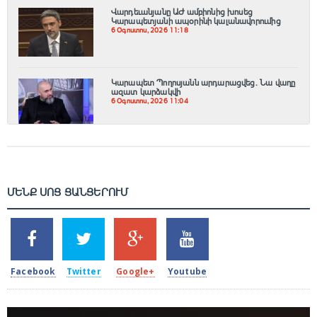
Վարդեւանյանը ԱԺ ամբիոնից խոսեց
Կարապետյանի ապօրինի կալանավորումից
6 Օգոստոս, 2026 11:18
Կարապետ Պողոսյանն արդարացվեց. Նա վաղը
ազատ կարձակվի
6 Օգոստոս, 2026 11:04
ՄԵՆՔ ՍՈՑ ՑԱՆՑԵՐՈՒՄ
SHARES
TWEETS
SHARES
SHARES
2k
1.5k
203
620
Facebook
Twitter
Google+
Youtube