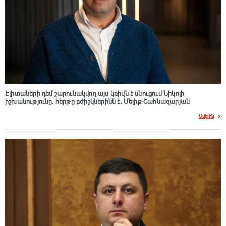
Էլիտաների դեմ շարունակվող այս կռիվն է սնուցում Նիկոլի
իշխանությունը. հերթը բժիշկներինն է. Մելիք-Շահնազարյան
Ավելին