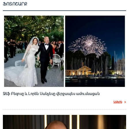
ՖՈՏՈՇԱՐՔ
Ջեֆ Բեզոսը և Լորեն Սանչեսը վերջապես ամուսնացան
Ավելին