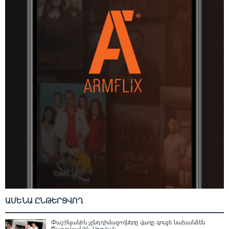
ԱՄԵՆԱ ԸՆԹԵՐՑՎՈՂ
Փաշինյանին չընդդիմացողները վաղը գուցե նախանձեն
Ծառուկյանին. Աբովյան