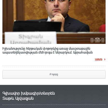
Իշխանությունը հերթական փոթորկից առաջ մասշտաբային
ապատեղեկատվության մեծ դnզա է ներարկում․ Աբրահամյան
Ավելին
Բոլորը
Գլխավոր խմբագիր/տնօրեն
Տաթև Այվազյան