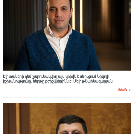
Էլիտաների դեմ շարունակվող այս կռիվն է սնուցում Նիկոլի
իշխանությունը. հերթը բժիշկներինն է. Մելիք-Շահնազարյան
Ավելին