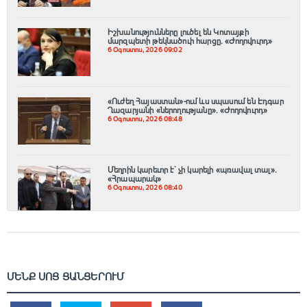
Իշխանությունները լուծել են Կոտայքի
մարզպետի թեկնածուի հարցը. «Ժողովուրդ»
6 Օգոստոս, 2026 09:02
«Ուժեղ Հայաստան»-ում ևս սպասում են Էդգար
Ղազարյանի «ներողությանը». «Ժողովուրդ»
6 Օգոստոս, 2026 08:48
Մեղրին կարեւոր է` չի կարելի «պռավալ տալ»․
«Հրապարակ»
6 Օգոստոս, 2026 08:40
ՄԵՆՔ ՍՈՑ ՑԱՆՑԵՐՈՒՄ