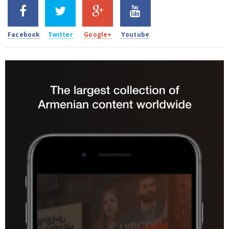
SHARES
TWEETS
SHARES
SHARES
2k
1.5k
203
620
Facebook
Twitter
Google+
Youtube