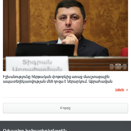
Իշխանությունը հերթական փոթորկից առաջ մասշտաբային
ապատեղեկատվության մեծ դnզա է ներարկում․ Աբրահամյան
Ավելին
Բոլորը