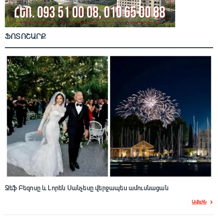
ՖՈՏՈՇԱՐՔ
Ջեֆ Բեզոսը և Լորեն Սանչեսը վերջապես ամուսնացան
Ավելին