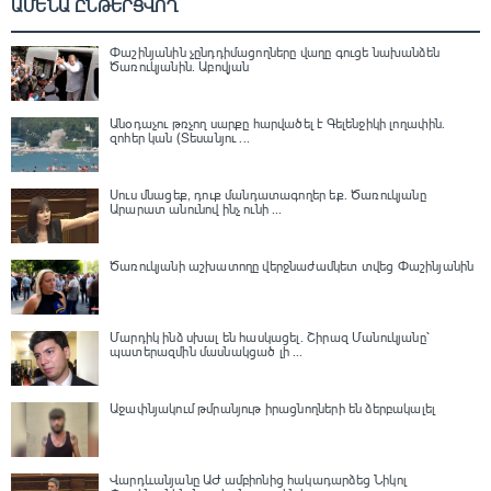
ԱՄԵՆԱ ԸՆԹԵՐՑՎՈՂ
Փաշինյանին չընդդիմացողները վաղը գուցե նախանձեն
Ծառուկյանին. Աբովյան
Անօդաչու թռչող սարքը հարվածել է Գելենջիկի լողափին.
զոհեր կան (Տեսանյու ...
Սուս մնացեք, դուք մանդատագողեր եք․ Ծառուկյանը
Արարատ անունով ինչ ունի ...
Ծառուկյանի աշխատողը վերջնաժամկետ տվեց Փաշինյանին
Մարդիկ ինձ սխալ են հասկացել. Շիրազ Մանուկյանը՝
պատերազմին մասնակցած լի ...
Աջափնյակում թմրանյութ իրացնողների են ձերբակալել
Վարդևանյանը ԱԺ ամբիոնից հակադարձեց Նիկոլ