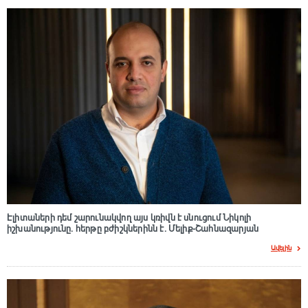
Էլիտաների դեմ շարունակվող այս կռիվն է սնուցում Նիկոլի
իշխանությունը. հերթը բժիշկներինն է. Մելիք-Շահնազարյան
Ավելին