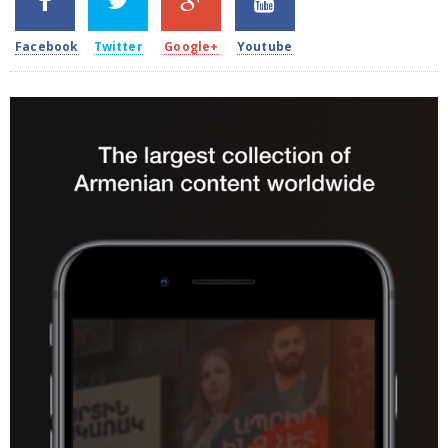
2k
1.5k
203
620
Facebook
Twitter
Google+
Youtube