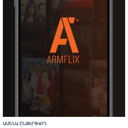
ԱՄԵՆԱ ԸՆԹԵՐՑՎՈՂ