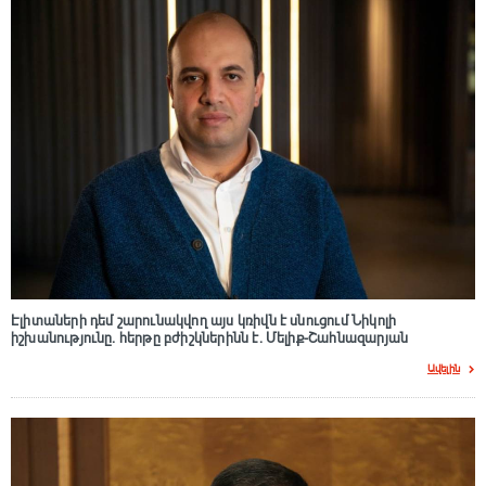
Էլիտաների դեմ շարունակվող այս կռիվն է սնուցում Նիկոլի
իշխանությունը. հերթը բժիշկներինն է. Մելիք-Շահնազարյան
Ավելին