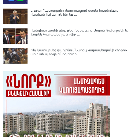
Էդգար Ղազարյանը չկարողացավ զսպել հուզմունքը.
Հասկանո՞ւմ եք, թե ինչ եք ...
Հանգիստ պահի քեզ. թեժ լեզվակռիվ Տարոն Չախոյանի և
Նարեկ Կարապետյանի միջ ...
Ինչ կատարվեց դահլիճում Նարեկ Կարապետյանի «հորթ»
արտահայտությունից հետո