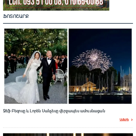
ՖՈՏՈՇԱՐՔ
Ջեֆ Բեզոսը և Լորեն Սանչեսը վերջապես ամուսնացան
Ավելին