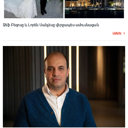
Ջեֆ Բեզոսը և Լորեն Սանչեսը վերջապես ամուսնացան
Ավելին