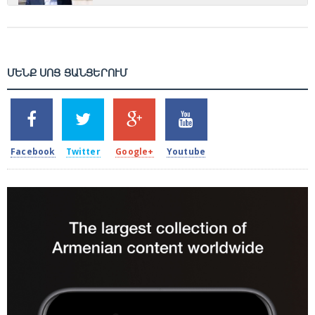
ՄԵՆՔ ՍՈՑ ՑԱՆՑԵՐՈՒՄ
SHARES
TWEETS
SHARES
SHARES
2k
1.5k
203
620
Facebook
Twitter
Google+
Youtube