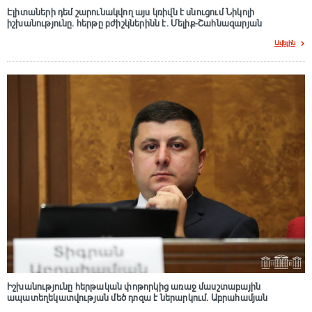
Էլիտաների դեմ շարունակվող այս կռիվն է սնուցում Նիկոլի
իշխանությունը. հերթը բժիշկներինն է. Մելիք-Շահնազարյան
Ավելին
Իշխանությունը հերթական փոթորկից առաջ մասշտաբային
ապատեղեկատվության մեծ դnզա է ներարկում․ Աբրահամյան