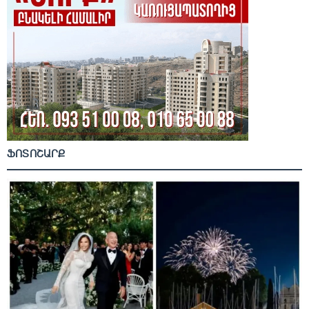
ՖՈՏՈՇԱՐՔ