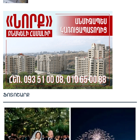
ՖՈՏՈՇԱՐՔ