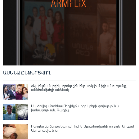
ԱՄԵՆԱ ԸՆԹԵՐՑՎՈՂ
«Այսինքն մարդիկ, որոնք չեն ենթարկվում իշխանությանը,
անձեռնմխելի անձնակ ...
Սև ծովից մոտենում է ցիկլոն, որը կբերի զովություն և
խոնավություն․ Գագիկ ...
Ինչպես են ձերբակալում Հովիկ Աբրահամյանի որդուն՝ Արգամ
Աբրահամյանին