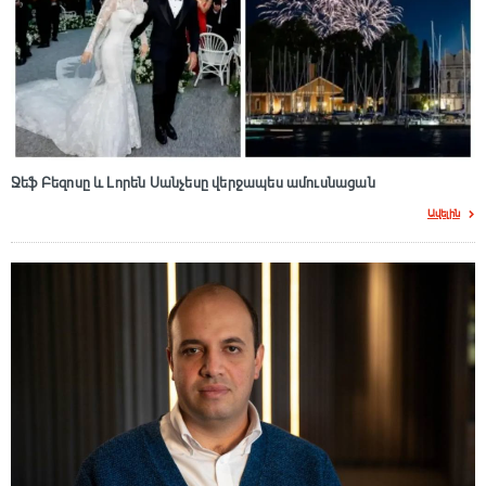
Ջեֆ Բեզոսը և Լորեն Սանչեսը վերջապես ամուսնացան
Ավելին