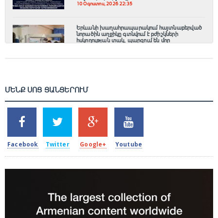
10 Օգոստոս, 2026 22:35
Երևանի խաղահրապարակում հայտնաբերված
նորածին աղջիկը գտնվում է բժիշկների
հսկողության տակ, պարզում են մոր
ինքնությունը
10 Օգոստոս, 2026 22:15
ՄԵՆՔ ՍՈՑ ՑԱՆՑԵՐՈՒՄ
SHARES
TWEETS
SHARES
SHARES
2k
1.5k
203
620
Facebook
Twitter
Google+
Youtube