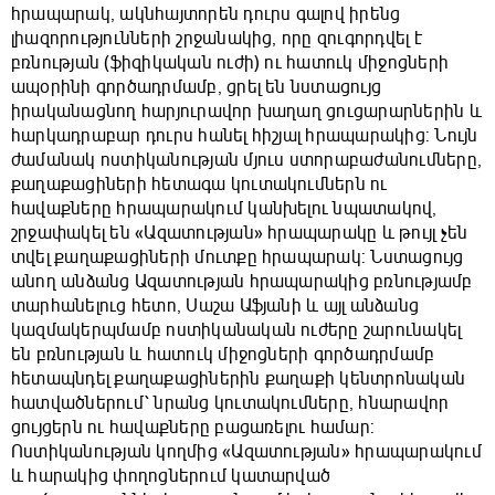
հրապարակ, ակնհայտորեն դուրս գալով իրենց
լիազորությունների շրջանակից, որը զուգորդվել է
բռնության (ֆիզիկական ուժի) ու հատուկ միջոցների
ապօրինի գործադրմամբ, ցրել են նստացույց
իրականացնող հարյուրավոր խաղաղ ցուցարարներին և
հարկադրաբար դուրս հանել հիշյալ հրապարակից: Նույն
ժամանակ ոստիկանության մյուս ստորաբաժանումները,
քաղաքացիների հետագա կուտակումներն ու
հավաքները հրապարակում կանխելու նպատակով,
շրջափակել են «Ազատության» հրապարակը և թույլ չեն
տվել քաղաքացիների մուտքը հրապարակ: Նստացույց
անող անձանց Ազատության հրապարակից բռնությամբ
տարհանելուց հետո, Սաշա Աֆյանի և այլ անձանց
կազմակերպմամբ ոստիկանական ուժերը շարունակել
են բռնության և հատուկ միջոցների գործադրմամբ
հետապնդել քաղաքացիներին քաղաքի կենտրոնական
հատվածներում՝ նրանց կուտակումները, հնարավոր
ցույցերն ու հավաքները բացառելու համար:
Ոստիկանության կողմից «Ազատության» հրապարակում
և հարակից փողոցներում կատարված