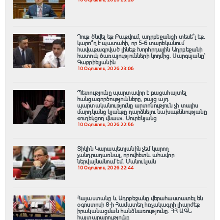
10 Օգոստոս, 2026 23:28
Դուք ծնվել եք Բաքվում, ադրբեջանցի տեսե՞լ եք.
կարո՞ղ է պատահի, որ 5-6 տարեկանում
հավաքագրված լինեք Խորհրդային Ադրբեջանի
հատուկ ծառայությունների կողմից. Սարգսյանը՝
Գաբրիելյանին
10 Օգոստոս, 2026 23:06
Պետությունը պարտավոր է բացահայտել
հանցագnրծությունները, բայց այդ
պարտականությունը արտոնություն չի տալիս
մարդկանց կյանքը դարձնելու նախաքննությանը
«ուղեկցող վնաս». Սուրենյանց
10 Օգոստոս, 2026 22:56
Տիկին Կարապետյանին չեմ կարող
չանդրադառնալ, որովհետև ահավոր
ներվայնանում եմ. Մանուկյան
10 Օգոստոս, 2026 22:44
Հայաստանը և Ադրբեջանը վերահաստատել են
օգոստոսի 8-ի Համատեղ հռչակագրի լիարժեք
իրականացման հանձնառությունը․ ՀՀ ԱԳՆ
հայտարարությունը