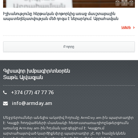
Իշխանությունը հերթական փոթորկից առաջ մասշտաբային
ապատեղեկատվության մեծ դnզա է ներարկում․ Աբրահամյան
Ավելին
Բոլորը
Գլխավոր խմբագիր/տնօրեն
Տաթև Այվազյան
+374 (77) 47 77 76
info@armday.am
Մեջբերումներ անելիս ակտիվ հղումը ArmDay.am-ին պարտադիր
է: Կայքի հոդվածների մասնակի հեռուստառադիոընթերցումն
առանց Armday.am-ին հղման արգելվում է: Կայքում
արտահայտված կարծիքները պարտադիր չէ, որ համընկնեն