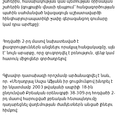
շահերին, հասարակության կամ պետության օրինական
շահերին (գույքային վնասի դեպքում՝ հանցագործության
պահին սահմանված նվազագույն աշխատավարձի
հինգհարյուրապատիկի չափը գերազանցող գումարը
կամ դրա արժեքը):
Հոդվածի 2-րդ մասով նախատեսված է
լիազորություններն անցնելու որակյալ հանցակազմը, այն
է՝ նույն արարքը, որը զուգորդվել է բռնություն, զենք կամ
հատուկ միջոցներ գործադրելով:
Գլխավոր դատախազի որոշմամբ արձանագրվել է նաև,
որ. «Մեղադրյալ Սաշա Աֆյանն իր ցուցմունքով խնդրել է
իր նկատմամբ 2003 թվականի ապրիլի 18-ին
ընդունված Քրեական օրենսգրքի 38-309-րդ հոդվածի 2-
րդ մասով հարուցված քրեական հետապնդումը
դադարեցնել վաղեմության ժամկետներն անցած լինելու
հիմքով: