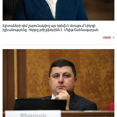
Էլիտաների դեմ շարունակվող այս կռիվն է սնուցում Նիկոլի
իշխանությունը. հերթը բժիշկներինն է. Մելիք-Շահնազարյան
Ավելին