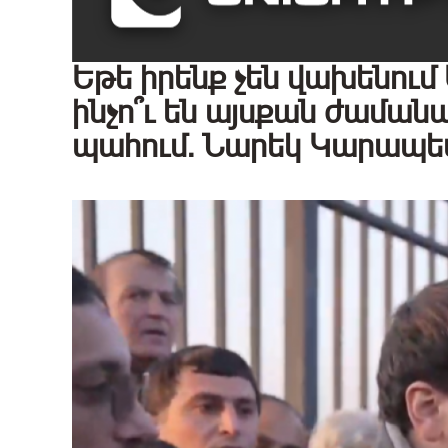
Եթե իրենք չեն վախենու
ինչո՞ւ են այսքան ժաման
պահում․ Նարեկ Կարապե