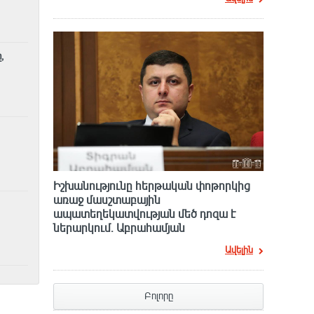
,
Իշխանությունը հերթական փոթորկից
առաջ մասշտաբային
ապատեղեկատվության մեծ դnզա է
ներարկում․ Աբրահամյան
Ավելին
Բոլորը