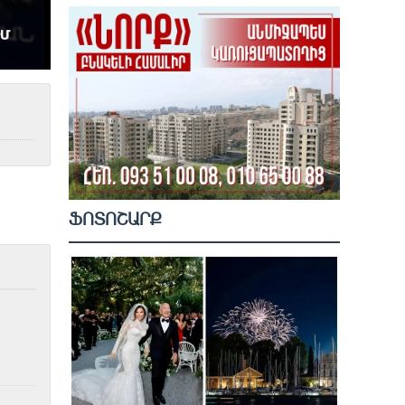
ՖՈՏՈՇԱՐՔ