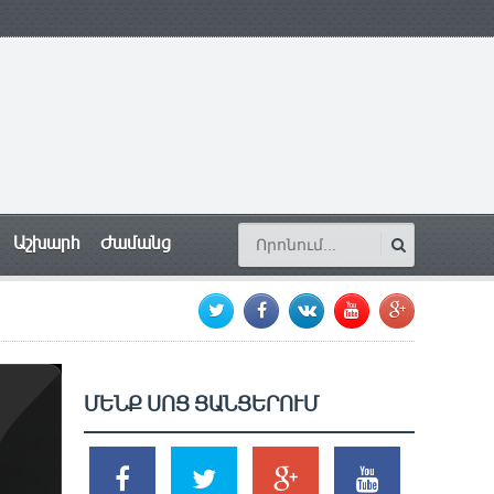
Աշխարհ
Ժամանց
ՄԵՆՔ ՍՈՑ ՑԱՆՑԵՐՈՒՄ
SHARES
TWEETS
SHARES
SHARES
2k
1.5k
203
620