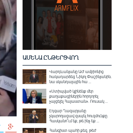
ԱՄԵՆԱ ԸՆԹԵՐՑՎՈՂ
Վարդևանյանը ԱԺ ամբիոնից
հակադարձեց Նիկոլ Փաշինյանին․
նա սկանդալային հա ...
«Ստիպված կլինենք մեր
քաղաքացիներին հորդորել
չայցելել Հայաստան»․ Ռուսակ ...
Էդգար Ղազարյանը
չկարողացավ զսպել հուզմունքը.
Հասկանո՞ւմ եք, թե ինչ եք ...
Հանգիստ պահի քեզ. թեժ