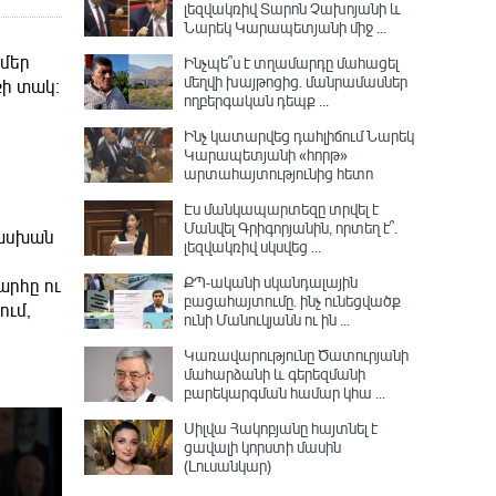
լեզվակռիվ Տարոն Չախոյանի և
Նարեկ Կարապետյանի միջ ...
 մեր
Ինչպե՞ս է տղամարդը մահացել
մեղվի խայթոցից. մանրամասներ
քի տակ։
ողբերգական դեպք ...
Ինչ կատարվեց դահլիճում Նարեկ
Կարապետյանի «հորթ»
արտահայտությունից հետո
Էս մանկապարտեզը տրվել է
Մանվել Գրիգորյանին, որտեղ է՞․
տասխան
լեզվակռիվ սկսվեց ...
ՔՊ-ականի սկանդալային
արհը ու
բացահայտումը․ ինչ ունեցվածք
ում,
ունի Մանուկյանն ու ին ...
Կառավարությունը Ծատուրյանի
մահարձանի և գերեզմանի
բարեկարգման համար կհա ...
Սիլվա Հակոբյանը հայտնել է
ցավալի կորստի մասին
(Լուսանկար)