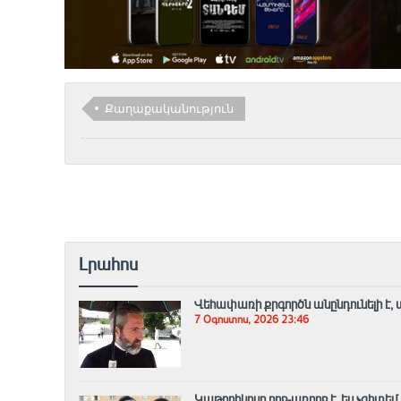
Քաղաքականություն
Լրահոս
Վեհափառի քրգործն անընդունելի է, 
7 Օգոստոս, 2026 23:46
Կաթողիկոսը ողջ-առողջ է, ես չգիտե