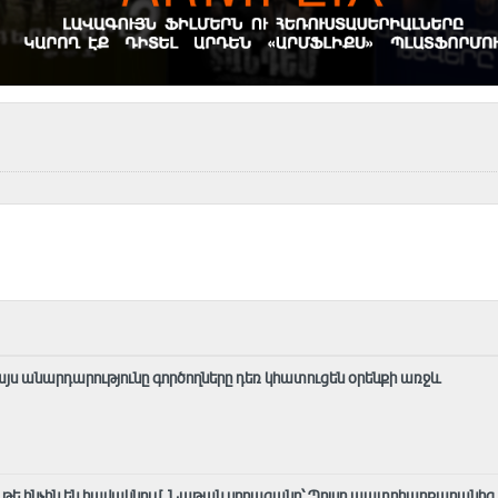
այս անարդարությունը գործողները դեռ կհատուցեն օրենքի առջև
մ, թե ինչին են հավակնում, Նաթան սրբազանը՝ Պոլսո պատրիարքարանից