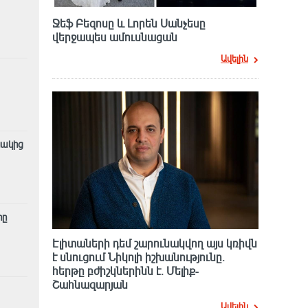
Ջեֆ Բեզոսը և Լորեն Սանչեսը
վերջապես ամուսնացան
Ավելին
նակից
րը
Էլիտաների դեմ շարունակվող այս կռիվն
է սնուցում Նիկոլի իշխանությունը.
հերթը բժիշկներինն է. Մելիք-
Շահնազարյան
Ավելին