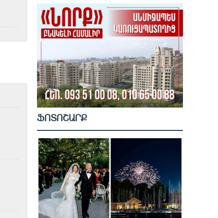
ՖՈՏՈՇԱՐՔ