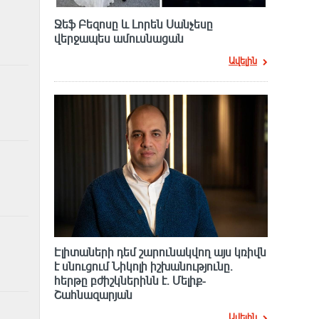
Ջեֆ Բեզոսը և Լորեն Սանչեսը
վերջապես ամուսնացան
Ավելին
Էլիտաների դեմ շարունակվող այս կռիվն
է սնուցում Նիկոլի իշխանությունը.
հերթը բժիշկներինն է. Մելիք-
Շահնազարյան
Ավելին