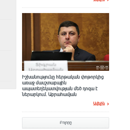
Իշխանությունը հերթական փոթորկից
առաջ մասշտաբային
ապատեղեկատվության մեծ դnզա է
ներարկում․ Աբրահամյան
Ավելին
Բոլորը