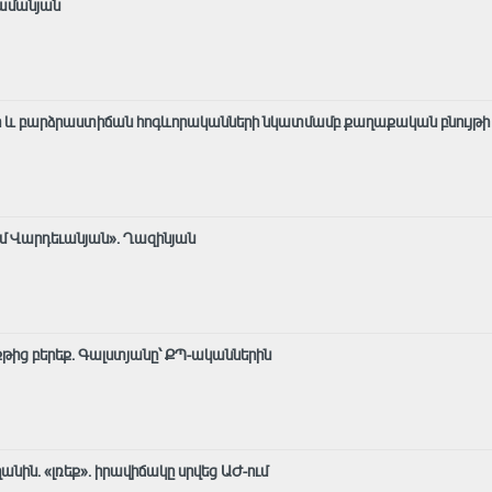
րամանյան
 և բարձրաստիճան հոգևորականների նկատմամբ քաղաքական բնույթի
ւմ Վարդեւանյան». Ղազինյան
 քթից բերեք. Գալստյանը՝ ՔՊ-ականներին
նին. «լռեք». իրավիճակը սրվեց ԱԺ-ում