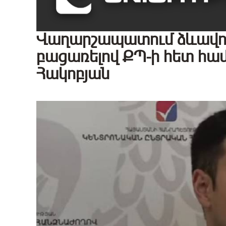
Վաղարշապատում ձևավորել
բացառելով ՔՊ-ի հետ համ
Հակոբյան