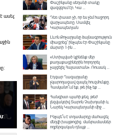
Փաշինյանը սեղանի տակը
վազվզում էր․ Կա ...
 ասել։
Դեռ փաստ չի, որ ես չեմ հաջորդ
վարչապետը․ Սամվել
Կարապետյան
Լևոն Քոչարյանը ձայնագրություն
աջին
միացրեց՝ ինչպես էր Փաշինյանը
մարտի 1-ին ...
«Ստիպված կլինենք մեր
քաղաքացիներին հորդորել
չայցելել Հայաստան»․ Ռուսակ ...
ը։
Էդգար Ղազարյանը
չկարողացավ զսպել հուզմունքը.
Հասկանո՞ւմ եք, թե ինչ եք ...
Հանգիստ պահի քեզ. թեժ
լեզվակռիվ Տարոն Չախոյանի և
Նարեկ Կարապետյանի միջ ...
Ինչպե՞ս է տղամարդը մահացել
մեղվի խայթոցից. մանրամասներ
ողբերգական դեպք ...