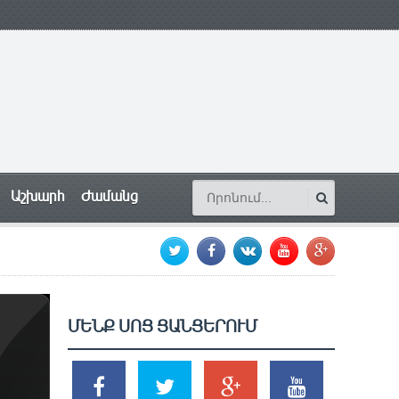
Աշխարհ
Ժամանց
ՄԵՆՔ ՍՈՑ ՑԱՆՑԵՐՈՒՄ
SHARES
TWEETS
SHARES
SHARES
2k
1.5k
203
620