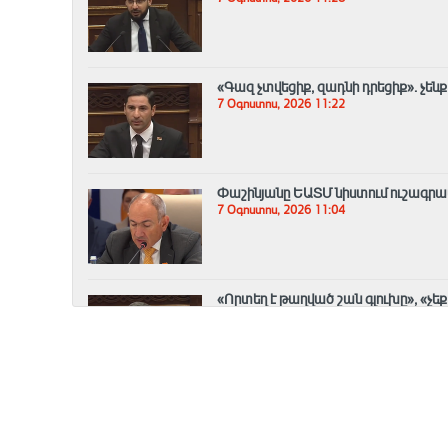
«Գազ չտվեցիք, զադնի դրեցիք». չե
7 Օգոստոս, 2026 11:22
Փաշինյանը ԵԱՏՄ նիստում ուշագրա
7 Օգոստոս, 2026 11:04
«Որտեղ է թաղված շան գլուխը», «չե
7 Օգոստոս, 2026 10:57