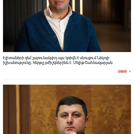
Էլիտաների դեմ շարունակվող այս կռիվն է սնուցում Նիկոլի
իշխանությունը. հերթը բժիշկներինն է. Մելիք-Շահնազարյան
Ավելին