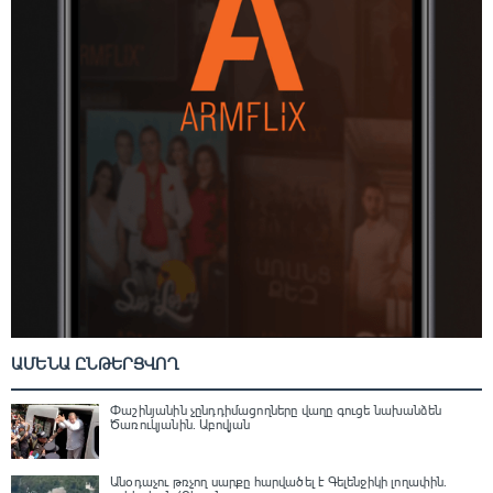
ԱՄԵՆԱ ԸՆԹԵՐՑՎՈՂ
Փաշինյանին չընդդիմացողները վաղը գուցե նախանձեն
Ծառուկյանին. Աբովյան
Անօդաչու թռչող սարքը հարվածել է Գելենջիկի լողափին.