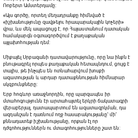
Ռոբերտ Ամստերդամը։
«Այս գործը, որտեղ մեղադրանքը հիմնված է
«իշխանությունը զավթելու հրապարակային կոչերի»
վրա, ևս մեկ ապացույց է, որ Հայաստանում դատական
համակարգն օգտագործվում է քաղաքական
այլախոհության դեմ։
Միքայել Սրբազանի դատավարությունը, որը նա ինքն է
բնութագրել որպես քաղաքական հետապնդում, ցույց է
տալիս, թե ինչպես են ոտնահարվում խոսքի
ազատության և արդար դատաքննության հիմնարար
սկզբունքները։
Երբ հոգևոր առաջնորդին, որը պարզապես իր
մտահոգությունն էր արտահայտել երկրի ճակատագրի
վերաբերյալ, դատապարտում են ազատազրկման, դա
ազդանշան է դառնում ողջ հասարակությանը՝ մի՛
քննադատեք իշխանությանը, որքան էլ որ
դժգոհություններն ու մտագոհությունները շատ են։