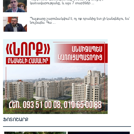
կառավարությանը, և այս 7 տարիներ ...
Պայքարը շարունակվում է, ոչ ոք դրանից ետ չի կանգնելու, ես՝
նույնպես․ Գա ...
ՖՈՏՈՇԱՐՔ