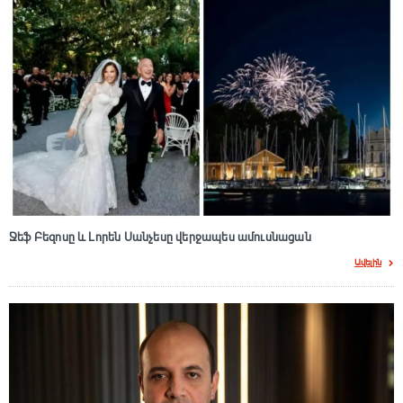
Ջեֆ Բեզոսը և Լորեն Սանչեսը վերջապես ամուսնացան
Ավելին