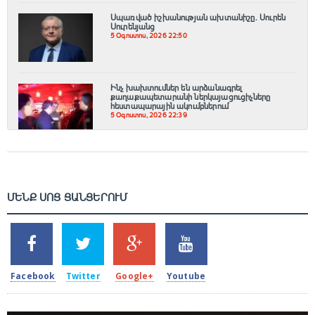
Սպառված իշխանության ախտանիշը. Սուրեն
Սուրենյանց
5 Օգոստոս, 2026 22:50
Ինչ խախտումներ են արձանագրել
քաղաքապետարանի ներկայացուցիչները
հեստապարային ակումբներում
5 Օգոստոս, 2026 22:39
ՄԵՆՔ ՍՈՑ ՑԱՆՑԵՐՈՒՄ
SHARES
TWEETS
SHARES
SHARES
2k
1.5k
203
620
Facebook
Twitter
Google+
Youtube