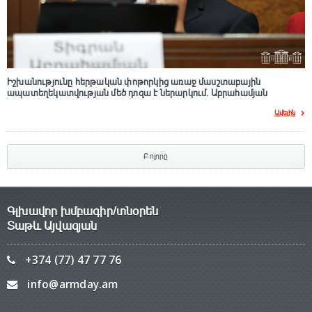
Իշխանությունը հերթական փոթորկից առաջ մասշտաբային
ապատեղեկատվության մեծ դnզա է ներարկում․ Աբրահամյան
Ավելին
Բոլորը
Գլխավոր խմբագիր/տնօրեն
Տաթև Այվազյան
+374 (77) 47 77 76
info@armday.am