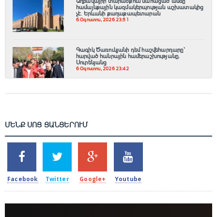
Աղբավայրի տարածքում մահացած անձը
համայնքային կազմակերպության աշխատակից
չէ․ Երևանի քաղաքապետարան
6 Օգոստոս, 2026 23:51
Գագիկ Ծառուկյանի դեմ հաշվեհարդարը՝
հարված հանրային համերաշխությանը.
Սուրենյանց
6 Օգոստոս, 2026 23:42
ՄԵՆՔ ՍՈՑ ՑԱՆՑԵՐՈՒՄ
SHARES
TWEETS
SHARES
SHARES
2k
1.5k
203
620
Facebook
Twitter
Google+
Youtube