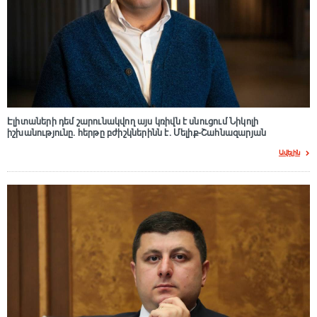
Էլիտաների դեմ շարունակվող այս կռիվն է սնուցում Նիկոլի
իշխանությունը. հերթը բժիշկներինն է. Մելիք-Շահնազարյան
Ավելին