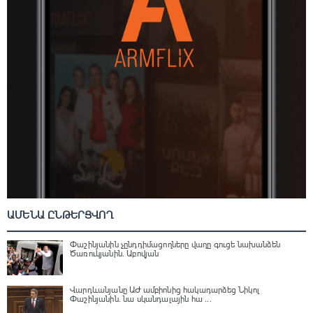
ԱՄԵՆԱ ԸՆԹԵՐՑՎՈՂ
Փաշինյանին չընդդիմացողները վաղը գուցե նախանձեն
Ծառուկյանին. Աբովյան
Վարդևանյանը ԱԺ ամբիոնից հակադարձեց Նիկոլ
Փաշինյանին․ նա սկանդալային հա ...