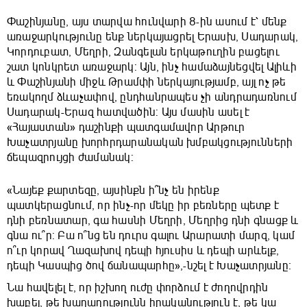
Փաշինյանը, այս տարվա հունվարի 8-ին ասում է՝ մենք
առաջարկությունը ենք ներկայացրել Երասխ, Սադարակ,
Կորդուբատ, Մեղրի, Զանգելան երկաթուղին բացելու
շատ կոնկրետ առաջարկ: Այն, ինչ համաձայնեցվել Ալիևի
և Փաշինյանի միջև Թրամփի ներկայությամբ, այլ ոչ թե
եռակողմ ձևաչափով, ընդհանրապես չի անդրադառնում
Սադարակ-Երազ հատվածին: Այս մասին ասել է
«Հայաստան» դաշինքի պատգամավոր Արթուր
Խաչատրյանը խորհրդարանական խմբակցությունների
ճեպազրույցի ժամանակ:
«Նայեք քարտեզը, այսինքն ի՞նչ են իրենք
պատկերացնում, որ ինչ-որ մեկը իր բեռները պետք է
դնի բեռնատար, գա հասնի Մեղրի, Մեղրից դնի գնացք և
գնա ու՞ր: Բա ո՞նց են դուրս գալու Արարատի մարզ, կամ
ո՞ւր կորավ Ղազախով դեպի հյուսիս և դեպի արևելք,
դեպի Կասպից ծով ճանապարհը»,-նշել է Խաչատրյանը։
Նա հավելել է, որ իշխող ուժը փորձում է ժողովրդին
խաբել, թե խաղաղությունն իրականություն է, թե կա