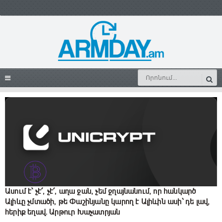
Ասում է՝ չէ՛, չէ՛, աղա ջան, չեմ ջղայնանում, որ հանկարծ
Ալիևը չմտածի, թե Փաշինյանը կարող է Ալիևին ասի՝ դե լավ,
հերիք եղավ. Արթուր Խաչատրյան