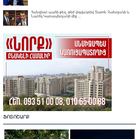
Հանգիստ պահի քեզ. թեժ լեզվակռիվ Տարոն Չախոյանի և
Նարեկ Կարապետյանի միջ ...
ՖՈՏՈՇԱՐՔ