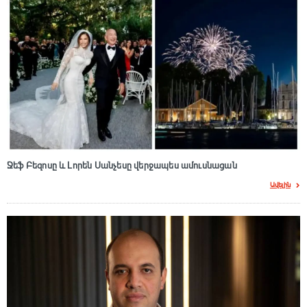
Ջեֆ Բեզոսը և Լորեն Սանչեսը վերջապես ամուսնացան
Ավելին