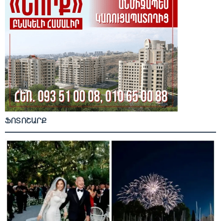
ՖՈՏՈՇԱՐՔ