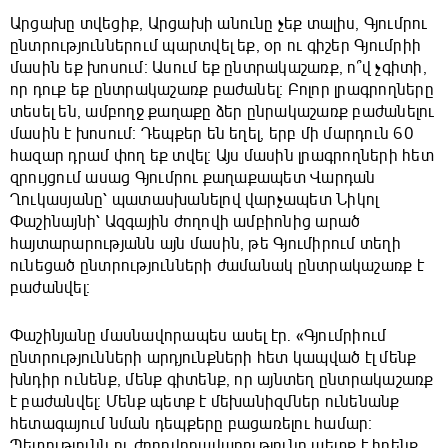
Արցախը տվեցիք, Արցախի անունը չեք տալիս, Գյումրու
ընտրություններում պարտվել եք, օր ու գիշեր Գյումրիի
մասին եք խոսում։ Ասում եք ընտրակաշառք, ո՞վ չգիտի,
որ դուք եք ընտրակաշառք բաժանել։ Բոլոր լրագրողները
տեսել են, ամբողջ քաղաքը ձեր ընրակաշառք բաժանելու
մասին է խոսում։ Դեպքեր են եղել, երբ մի մարդուն 60
հազար դրամ փող եք տվել։ Այս մասին լրագրողների հետ
զրույցում ասաց Գյումրու քաղաքապետ Վարդան
Ղուկասյանը՝ պատասխանելով վարչապետ Նիկոլ
Փաշինայնի՝ Ազգային ժողովի ամբիոնից արած
հայտարարությանն այն մասին, թե Գյումիրում տեղի
ունեցած ընտրությունների ժամանակ ընտրակաշառք է
բաժանվել։
Փաշինյանը մասնավորապես ասել էր. «Գյումրիում
ընտրությունների արդյունքների հետ կապված էլ մենք
խնդիր ունենք, մենք գիտենք, որ այնտեղ ընտրակաշառք
է բաժանվել։ Մենք պետք է մեխանիզմներ ունենանք
հետագայում նման դեպքերը բացառելու համար։
Պետությունն ու ժողովրդավարությունը պետք է իրենք