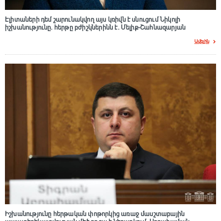
Էլիտաների դեմ շարունակվող այս կռիվն է սնուցում Նիկոլի
իշխանությունը. հերթը բժիշկներինն է. Մելիք-Շահնազարյան
Ավելին
Իշխանությունը հերթական փոթորկից առաջ մասշտաբային