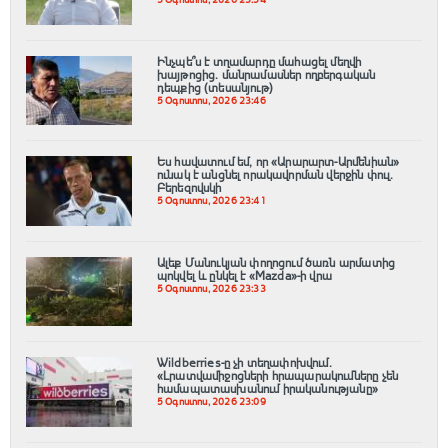
5 Օգոստոս, 2026 23:54
Ինչպե՞ս է տղամարդը մահացել մեղվի
խայթոցից. մանրամասներ ողբերգական
դեպքից (տեսանյութ)
5 Օգոստոս, 2026 23:46
Ես հավատում եմ, որ «Արարարտ-Արմենիան»
ունակ է անցնել որակավորման վերջին փուլ.
Բերեզովսկի
5 Օգոստոս, 2026 23:41
Ալեք Մանուկյան փողոցում ծառն արմատից
պոկվել և ընկել է «Mazda»-ի վրա
5 Օգոստոս, 2026 23:33
Wildberries-ը չի տեղափոխվում․
«Լրատվամիջոցների հրապարակումները չեն
համապատասխանում իրականությանը»
5 Օգոստոս, 2026 23:09