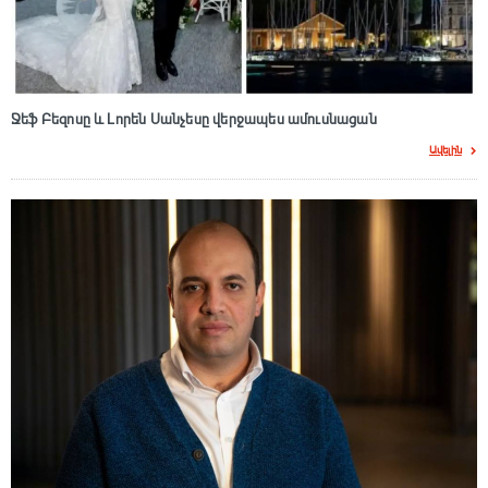
Ջեֆ Բեզոսը և Լորեն Սանչեսը վերջապես ամուսնացան
Ավելին