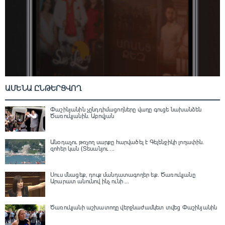
ԱՄԵՆԱ ԸՆԹԵՐՑՎՈՂ
Փաշինյանին չընդդիմացողները վաղը գուցե նախանձեն
Ծառուկյանին. Աբովյան
Անօդաչու թռչող սարքը հարվածել է Գելենջիկի լողափին.
զոհեր կան (Տեսանյու ...
Սուս մնացեք, դուք մանդատագողեր եք․ Ծառուկյանը
Արարատ անունով ինչ ունի ...
Ծառուկյանի աշխատողը վերջնաժամկետ տվեց Փաշինյանին