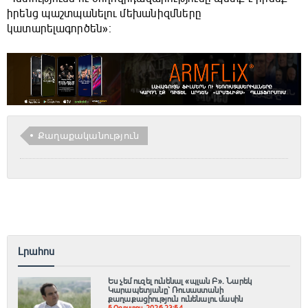
իրենց պաշտպանելու մեխանիզմները
կատարելագործեն»։
Քաղաքականություն
Լրահոս
Ես չեմ ուզել ունենալ «պլան Բ»․ Նարեկ
Կարապետյանը՝ Ռուսաստանի
քաղաքացիություն ունենալու մասին