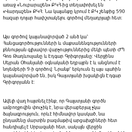
առաջ «Նուբարաշեն» ՔԿՀ-ից տեղափոխել են
«Վարդաշեն» ՔԿՀ։ Նա կալանքը կրում է ՔԿ շենքից 590
հազար դոլար հափշտակելու գործով մեղադրյալի հետ։
Այս գործով կալանավորված 2 անձ կա՝
Հանցագործությունների և մաքսանենգությունների
քննության գլխավոր վարչություններից մեկի պետի ԺՊ
Գոռ Թադևոսյանը և Էդգար Գրիգորյանը: Վերջինս
Սեյրան Օհանյանի օգնականի եղբայրն է և անցնում է
նոյեմբերի 9-ի գործով: Նրանք՝ երկուսն էլ այս պահին
կալանավորված են, իսկ Գալստյանի խցակիցն Էդգար
Գրիգորյանն է։
Ավելի վաղ հայտնել էինք, որ Գալստյանի գործն
ամբողջովին փուչիկ է, նրա վերաբերյալ չկա
ձայնագրություն, որևէ հիմնավոր կասկած, նա
ընդամենը մարտին բազմաթիվ արցախցիների հետ
հանդիպել է Սրբազանի հետ, սակայն վերջին