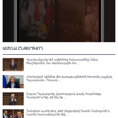
ԱՄԵՆԱ ԸՆԹԵՐՑՎՈՂ
Վարդևանյանը ԱԺ ամբիոնից հակադարձեց Նիկոլ
Փաշինյանին․ նա սկանդալային հա ...
«Ստիպված կլինենք մեր քաղաքացիներին հորդորել չայցելել
Հայաստան»․ Ռուսակ ...
Էդգար Ղազարյանը չկարողացավ զսպել հուզմունքը.
Հասկանո՞ւմ եք, թե ինչ եք ...
Հանգիստ պահի քեզ. թեժ լեզվակռիվ Տարոն Չախոյանի և
Նարեկ Կարապետյանի միջ ...