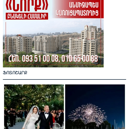
ՖՈՏՈՇԱՐՔ