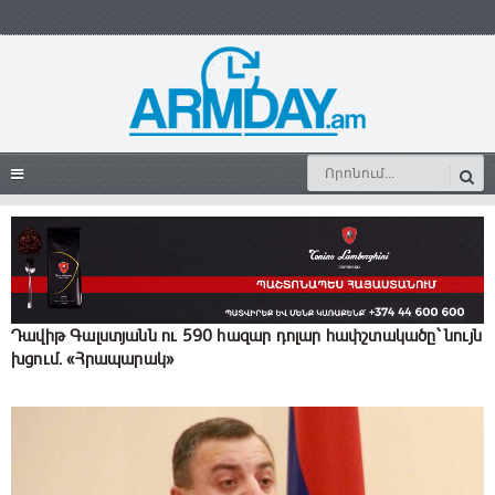
Դավիթ Գալստյանն ու 590 հազար դոլար հափշտակածը՝ նույն
խցում․ «Հրապարակ»