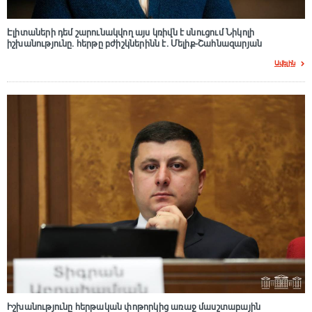
Էլիտաների դեմ շարունակվող այս կռիվն է սնուցում Նիկոլի
իշխանությունը. հերթը բժիշկներինն է. Մելիք-Շահնազարյան
Ավելին
Իշխանությունը հերթական փոթորկից առաջ մասշտաբային