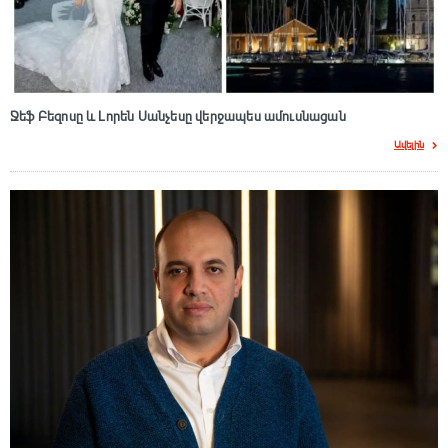
Ջեֆ Բեզոսը և Լորեն Սանչեսը վերջապես ամուսնացան
Ավելին