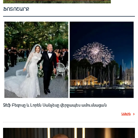
ՖՈՏՈՇԱՐՔ
Ջեֆ Բեզոսը և Լորեն Սանչեսը վերջապես ամուսնացան
Ավելին