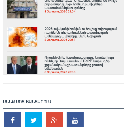
Արտակարգ դեպք՝ Երևանում․ կոտրել են «Հույս
բոլոր մարդկանց» հիմնադրամի շենքի
պատուհաններն ու դռները
8 Օգոստոս, 2026 21:04
2026 թվականի հունիսն ու հուլիսը Եվրոպայում
դարձել են դիտարկումների պատմության
ամենաշոգ ամիսները․ Լևոն Ազիզյան
8 Օգոստոս, 2026 20:51
Թրամփ-Ալիև հեռախոսազրույց. Նրանք հույս
ունեն, որ Հայաստանում TRIPP նախագծի
շրջանակում աշխատանքները շուտով
կմեկնարկեն
8 Օգոստոս, 2026 20:33
ՄԵՆՔ ՍՈՑ ՑԱՆՑԵՐՈՒՄ
SHARES
TWEETS
SHARES
SHARES
2k
1.5k
203
620