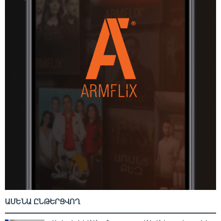
ԱՄԵՆԱ ԸՆԹԵՐՑՎՈՂ