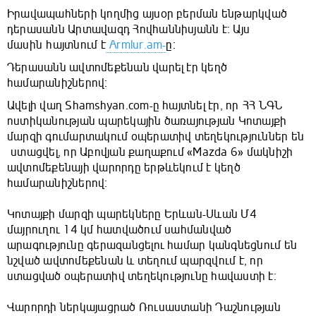
Իրավապահների կողմից այսօր բերման ենթարկված
դերասանն Արտավազդ Հովհաննիսյանն է։ Այս
մասին հայտնում է
Armlur.am-
ը։
Դերասանն ավտոմեքենան վարել էր կեղծ
համարանիշներով։
Ավելի վաղ Shamshyan.com-ը հայտնել էր, որ ՀՀ ՆԳՆ
ոստիկանության պարեկային ծառայության Կոտայքի
մարզի գումարտակում օպերատիվ տեղեկություններ են
ստացվել, որ Աբովյան քաղաքում «Mazda 6» մակնիշի
ավտոմեքենայի վարորդը երթևեկում է կեղծ
համարանիշներով։
Կոտայքի մարզի պարեկները Երևան-Սևան Մ4
մայրուղու 14 կմ հատվածում սահմանված
արագությունը գերազանցելու համար կանգնեցնում են
նշված ավտոմեքենան և տեղում պարզվում է, որ
ստացված օպերատիվ տեղեկությունը հավաստի է։
Վարորդի ներկայացրած Ռուսաստանի Դաշնության