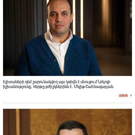
Էլիտաների դեմ շարունակվող այս կռիվն է սնուցում Նիկոլի
իշխանությունը. հերթը բժիշկներինն է. Մելիք-Շահնազարյան
Ավելին