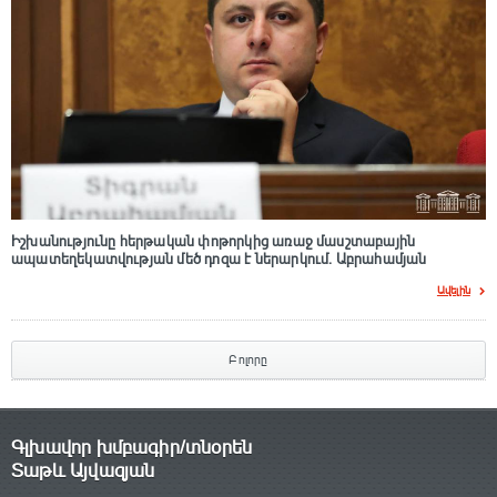
Իշխանությունը հերթական փոթորկից առաջ մասշտաբային
ապատեղեկատվության մեծ դnզա է ներարկում․ Աբրահամյան
Ավելին
Բոլորը
Գլխավոր խմբագիր/տնօրեն
Տաթև Այվազյան