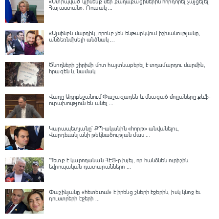
«Ստիպված կլինենք մեր քաղաքացիներին հորդորել չայցելել
Հայաստան»․ Ռուսակ ...
«Այսինքն մարդիկ, որոնք չեն ենթարկվում իշխանությանը,
անձեռնմխելի անձնակ ...
Ծնողների շիրիմի մոտ հայտնաբերել է տղամարդու մարմին,
հրազեն և նամակ
Վաղը Ադրբեջանում Փաշազադեն և մնացած մոլլաները քևֆ-
ուրախություն են անել ...
Կարապետյանը՝ ՔՊ-ականին «հորթ» անվանելու,
Վարդեւանյանի թեկնածության մաս ...
Պետք է կարողանան ՀԷՑ-ը խլել, որ հանձնեն ուրիշին.
եվրոպական դատարաններո ...
Փաշինյանը «հետեւում» է իրենց շների էջերին, իսկ կնոջ եւ
դուստրերի էջերի ...