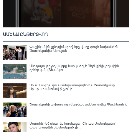
ԱՄԵՆԱ ԸՆԹԵՐՑՎՈՂ
Փաշինյանին չընդդիմացողները վաղը գուցե նախանձեն
Ծառուկյանին. Աբովյան
Անօդաչու թռչող սարքը հարվածել է Գելենջիկի լողափին.
զոհեր կան (Տեսանյու ...
Սուս մնացեք, դուք մանդատագողեր եք․ Ծառուկյանը
Արարատ անունով ինչ ունի ...
Ծառուկյանի աշխատողը վերջնաժամկետ տվեց Փաշինյանին
Մարդիկ ինձ սխալ են հասկացել. Շիրազ Մանուկյանը՝
պատերազմին մասնակցած լի ...