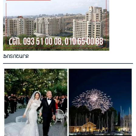
ՖՈՏՈՇԱՐՔ