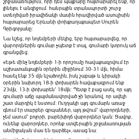
շրջանառություն, որի դեմ պայքարը հայտարարել ենք, որ
լինելու է անզիջում. հանրային տրանսպորտի շուրջ
ստեղծված իրավիճակի մասին հրավիրված ասուլիսին
հայտարարեց Երևանի փոխքաղաքապետ Սուրեն
Գրիգորյանը։
Նա նշեց, որ նոյեմբերի մեկից, երբ հայտարարվեց, որ
վարորդներին գումար չպետք է տալ, գումարի կտրուկ աճ
գրանցվեց։
«Եթե մինչ նոյեմբերի 1-ի որոշումը հավաքագրվում էր
աշխատանքային օրերին միջինում 30-31 մլն, հիմա
հասել ենք 35 մլն նշաձողին, իսկ շաբաթ և կիրակի
օրերին նախորդ 18-ի փոխարեն հավաքագրում ենք
23մլն, 13-ի փոխարեն՝ 18մլն։ Պետք է բաց ասել, որ այդ
գումարի աճը պայմանավորված չի նրանով, որ ավելի
շատ մարդիկ է նստում։ Ուղղակի այդ գումարն առաջ
գնում էր տարբեր գրպաններ, այդ թվում՝ վարորդների,
չեմ ասում՝ բոլորի, բարեխիղճ վարորդներ կան։ Ցավոք,
ունենք վարորդներ, որոնք ստվերային շրջանառության
անմիջական մաս են դարձել»,-ասաց նա։