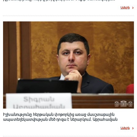
Ավելին
Իշխանությունը հերթական փոթորկից առաջ մասշտաբային
ապատեղեկատվության մեծ դnզա է ներարկում․ Աբրահամյան
Ավելին