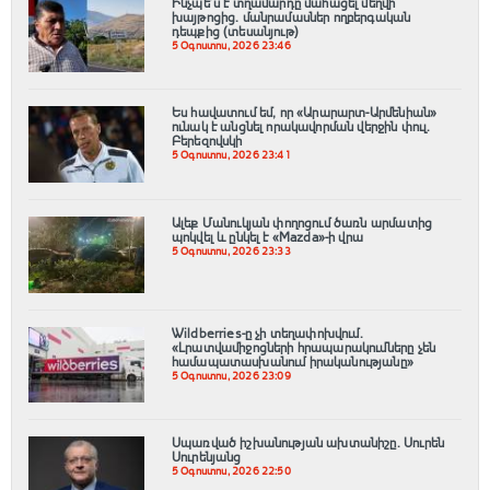
Ինչպե՞ս է տղամարդը մահացել մեղվի
խայթոցից. մանրամասներ ողբերգական
դեպքից (տեսանյութ)
5 Օգոստոս, 2026 23:46
Ես հավատում եմ, որ «Արարարտ-Արմենիան»
ունակ է անցնել որակավորման վերջին փուլ.
Բերեզովսկի
5 Օգոստոս, 2026 23:41
Ալեք Մանուկյան փողոցում ծառն արմատից
պոկվել և ընկել է «Mazda»-ի վրա
5 Օգոստոս, 2026 23:33
Wildberries-ը չի տեղափոխվում․
«Լրատվամիջոցների հրապարակումները չեն
համապատասխանում իրականությանը»
5 Օգոստոս, 2026 23:09
Սպառված իշխանության ախտանիշը. Սուրեն
Սուրենյանց
5 Օգոստոս, 2026 22:50