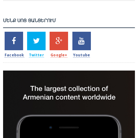
ՄԵՆՔ ՍՈՑ ՑԱՆՑԵՐՈՒՄ
SHARES
TWEETS
SHARES
SHARES
2k
1.5k
203
620
Facebook
Twitter
Google+
Youtube