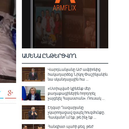
ԱՄԵՆԱ ԸՆԹԵՐՑՎՈՂ
Վարդևանյանը ԱԺ ամբիոնից
հակադարձեց Նիկոլ Փաշինյանին․
նա սկանդալային հա ...
«Ստիպված կլինենք մեր
քաղաքացիներին հորդորել
չայցելել Հայաստան»․ Ռուսակ ...
Էդգար Ղազարյանը
չկարողացավ զսպել հուզմունքը.
Հասկանո՞ւմ եք, թե ինչ եք ...
Հանգիստ պահի քեզ. թեժ