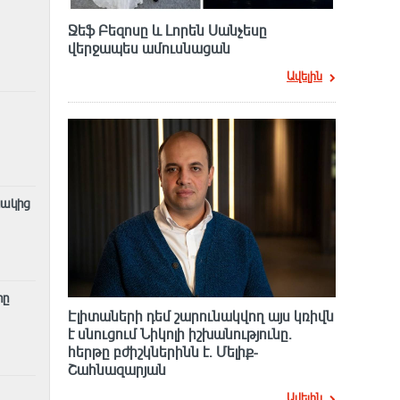
Ջեֆ Բեզոսը և Լորեն Սանչեսը
վերջապես ամուսնացան
Ավելին
նակից
րը
Էլիտաների դեմ շարունակվող այս կռիվն
է սնուցում Նիկոլի իշխանությունը.
հերթը բժիշկներինն է. Մելիք-
Շահնազարյան
Ավելին