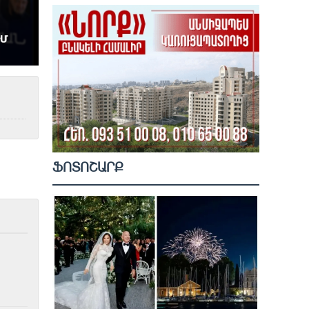
ՖՈՏՈՇԱՐՔ