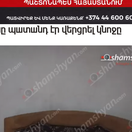
ը պшտшնդ էր վերցրել կնոջը