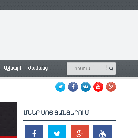
Աշխարհ
Ժամանց
ՄԵՆՔ ՍՈՑ ՑԱՆՑԵՐՈՒՄ
SHARES
TWEETS
SHARES
SHARES
2k
1.5k
203
620