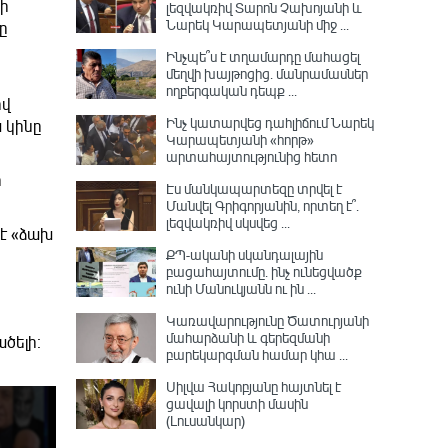
նի
լեզվակռիվ Տարոն Չախոյանի և
Նարեկ Կարապետյանի միջ ...
ը
Ինչպե՞ս է տղամարդը մահացել
մեղվի խայթոցից. մանրամասներ
ողբերգական դեպք ...
ով
Ինչ կատարվեց դահլիճում Նարեկ
 կինը
Կարապետյանի «հորթ»
արտահայտությունից հետո
ի
Էս մանկապարտեզը տրվել է
Մանվել Գրիգորյանին, որտեղ է՞․
լեզվակռիվ սկսվեց ...
է «ձախ
ՔՊ-ականի սկանդալային
բացահայտումը․ ինչ ունեցվածք
ունի Մանուկյանն ու ին ...
Կառավարությունը Ծատուրյանի
մահարձանի և գերեզմանի
ածելի։
բարեկարգման համար կհա ...
Սիլվա Հակոբյանը հայտնել է
ցավալի կորստի մասին
(Լուսանկար)