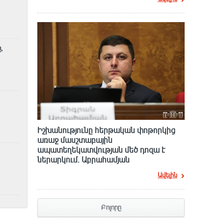
,
Իշխանությունը հերթական փոթորկից
առաջ մասշտաբային
ապատեղեկատվության մեծ դnզա է
ներարկում․ Աբրահամյան
Ավելին
Բոլորը