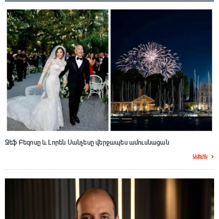
Ջեֆ Բեզոսը և Լորեն Սանչեսը վերջապես ամուսնացան
Ավելին