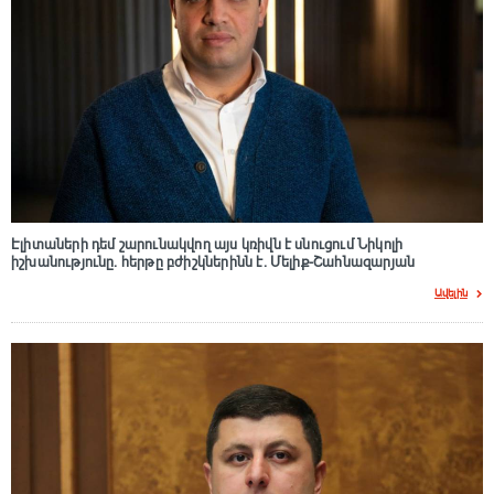
Էլիտաների դեմ շարունակվող այս կռիվն է սնուցում Նիկոլի
իշխանությունը. հերթը բժիշկներինն է. Մելիք-Շահնազարյան
Ավելին