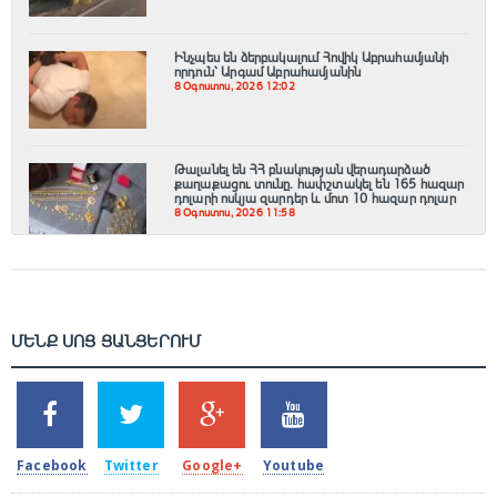
Ինչպես են ձերբակալում Հովիկ Աբրահամյանի
որդուն՝ Արգամ Աբրահամյանին
8 Օգոստոս, 2026 12:02
Թալանել են ՀՀ բնակության վերադարձած
քաղաքացու տունը․ հափշտակել են 165 հազար
դոլարի ոսկյա զարդեր և մոտ 10 հազար դոլար
8 Օգոստոս, 2026 11:58
ՄԵՆՔ ՍՈՑ ՑԱՆՑԵՐՈՒՄ
SHARES
TWEETS
SHARES
SHARES
2k
1.5k
203
620
Facebook
Twitter
Google+
Youtube