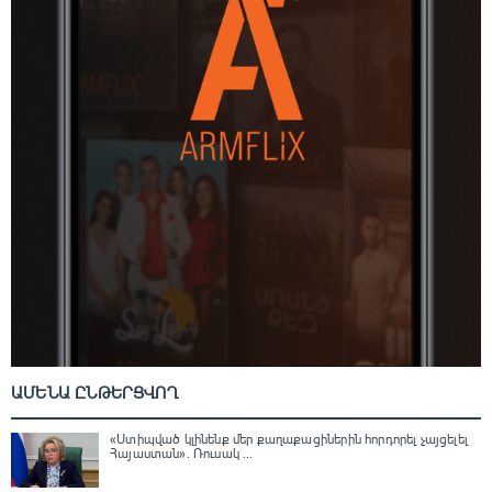
ԱՄԵՆԱ ԸՆԹԵՐՑՎՈՂ
«Ստիպված կլինենք մեր քաղաքացիներին հորդորել չայցելել
Հայաստան»․ Ռուսակ ...