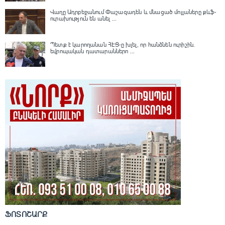
Վաղը Ադրբեջանում Փաշազադեն և մնացած մոլլաները քևֆ-
ուրախություն են անել ...
Պետք է կարողանան ՀԷՑ-ը խլել, որ հանձնեն ուրիշին.
եվրոպական դատարաններո ...
ՖՈՏՈՇԱՐՔ