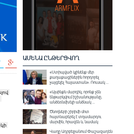
ԱՄԵՆԱ ԸՆԹԵՐՑՎՈՂ
«Ստիպված կլինենք մեր
քաղաքացիներին հորդորել
չայցելել Հայաստան»․ Ռուսակ ...
ով 
«Այսինքն մարդիկ, որոնք չեն
ենթարկվում իշխանությանը,
 
անձեռնմխելի անձնակ ...
Ծնողների շիրիմի մոտ
հայտնաբերել է տղամարդու
մարմին, հրազեն և նամակ
կի 
Վաղը Ադրբեջանում Փաշազադեն