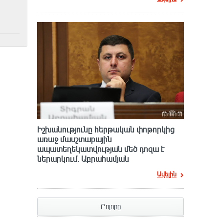
Իշխանությունը հերթական փոթորկից
առաջ մասշտաբային
ապատեղեկատվության մեծ դnզա է
ներարկում․ Աբրահամյան
Ավելին
Բոլորը