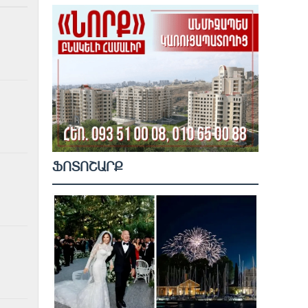
ՖՈՏՈՇԱՐՔ