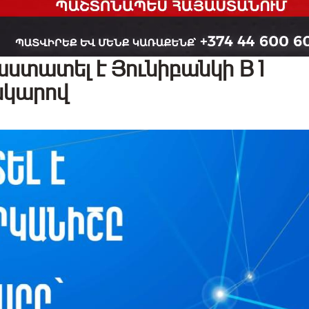
հաստատել է Յունիբանկի B1
նկարով