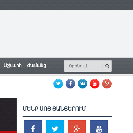
Աշխարհ
Ժամանց
ՄԵՆՔ ՍՈՑ ՑԱՆՑԵՐՈՒՄ
SHARES
TWEETS
SHARES
SHARES
2k
1.5k
203
620