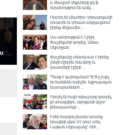
և մնացած մոլլաները քևֆ-
ուրախություն են անել ...
Որտեղ են Անահիտ Կիրակոսյանի
դուստրն ու փեսան անցկացնում
իրենց մեղրամիս ...
Սա ստորություն է Նիկոլ
Փաշինյանի կողմից․ Աննա
Մկրտչյան
Փաշինյանը «հետեւում» է իրենց
շների էջերին, իսկ կնոջ եւ
դուստրերի էջերի ...
Պետք է կարողանան ՀԷՑ-ը խլել,
որ հանձնեն ուրիշին. եվրոպական
դատարաններո ...
Որոշել են հայի ողնաշարը կոտրել,
չի ստացվելու․ Աբովյանի կոշտ
քննադատութ ...
Իրեն հարգող մարդն առանց
հրավերի գնու՞մ է որևէ տեղ.
Նաթան Սրբազանը՝ Վեհ ...