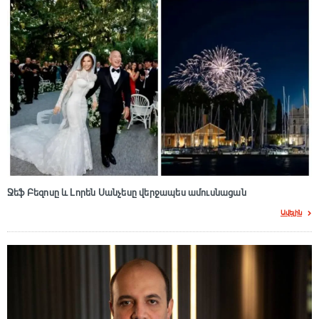
Ջեֆ Բեզոսը և Լորեն Սանչեսը վերջապես ամուսնացան
Ավելին