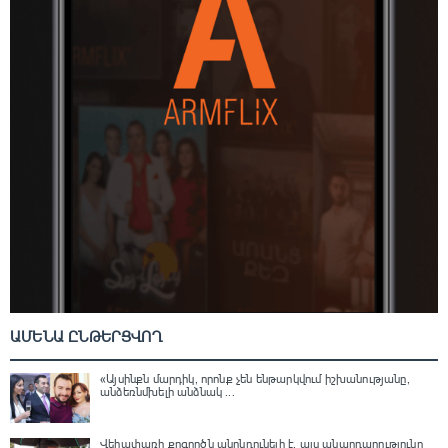
ԱՄԵՆԱ ԸՆԹԵՐՑՎՈՂ
«Այսինքն մարդիկ, որոնք չեն ենթարկվում իշխանությանը,
անձեռնմխելի անձնակ ...
Վեհափառի քրգործն անընդունելի է, այս անարդարությունը