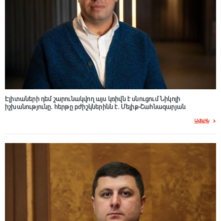
Էլիտաների դեմ շարունակվող այս կռիվն է սնուցում Նիկոլի
իշխանությունը. հերթը բժիշկներինն է. Մելիք-Շահնազարյան
Ավելին