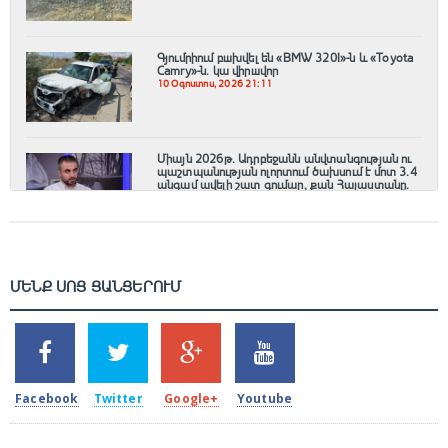
Գյումրիում բшխվել են «BMW 320I»-ն և «Toyota
Camry»-ն․ կա վիրшվոր
10 Օգոստոս, 2026 21:11
Միայն 2026թ. Ադրբեջանն անվտանգության ու
պաշտպանության ոլորտում ծախսում է մոտ 3.4
անգամ ավելի շատ գումար, քան Հայաստանը.
Գառնիկ Դավթյան
10 Օգոստոս, 2026 20:51
ՄԵՆՔ ՍՈՑ ՑԱՆՑԵՐՈՒՄ
SHARES
TWEETS
SHARES
SHARES
2k
1.5k
203
620
Facebook
Twitter
Google+
Youtube