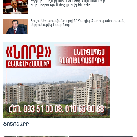
Էդգար Ղազարյանի և «Ուժեղ Հայաստան»-ի
հարաբերությունները լարվել են․ «Ժո ...
Հովիկ Աբրահամյանի որդին՝ Գագիկ Ծառուկյանի փեսան,
ձերբակալվել է սպшնութ ...
ՖՈՏՈՇԱՐՔ