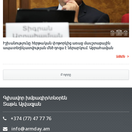
Իշխանությունը հերթական փոթորկից առաջ մասշտաբային
ապատեղեկատվության մեծ դnզա է ներարկում․ Աբրահամյան
Ավելին
Բոլորը
Գլխավոր խմբագիր/տնօրեն
Տաթև Այվազյան
+374 (77) 47 77 76
info@armday.am