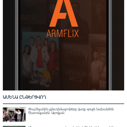
ԱՄԵՆԱ ԸՆԹԵՐՑՎՈՂ
Փաշինյանին չընդդիմացողները վաղը գուցե նախանձեն
Ծառուկյանին. Աբովյան