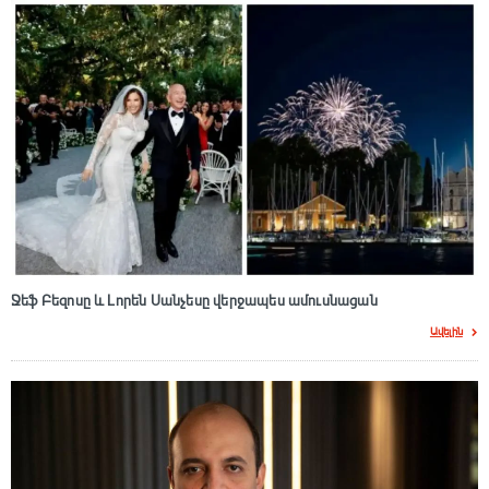
Ջեֆ Բեզոսը և Լորեն Սանչեսը վերջապես ամուսնացան
Ավելին