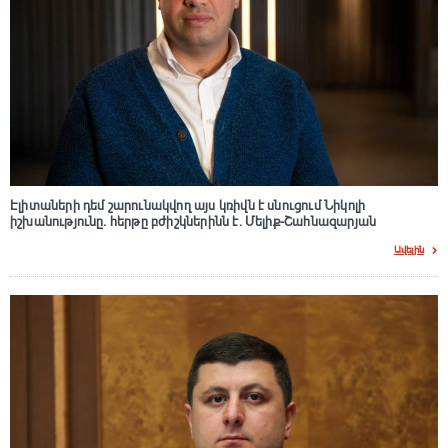
Էլիտաների դեմ շարունակվող այս կռիվն է սնուցում Նիկոլի
իշխանությունը. հերթը բժիշկներինն է. Մելիք-Շահնազարյան
Ավելին