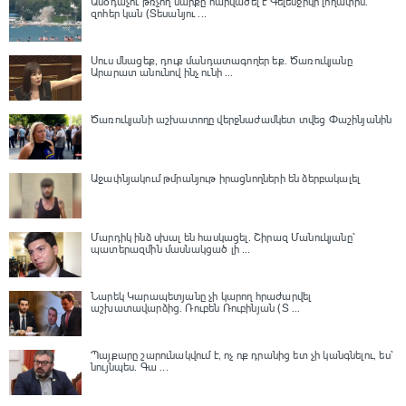
Անօդաչու թռչող սարքը հարվածել է Գելենջիկի լողափին.
զոհեր կան (Տեսանյու ...
Սուս մնացեք, դուք մանդատագողեր եք․ Ծառուկյանը
Արարատ անունով ինչ ունի ...
Ծառուկյանի աշխատողը վերջնաժամկետ տվեց Փաշինյանին
Աջափնյակում թմրանյութ իրացնողների են ձերբակալել
Մարդիկ ինձ սխալ են հասկացել. Շիրազ Մանուկյանը՝
պատերազմին մասնակցած լի ...
Նարեկ Կարապետյանը չի կարող հրաժարվել
աշխատավարձից. Ռուբեն Ռուբինյան (Տ ...
Պայքարը շարունակվում է, ոչ ոք դրանից ետ չի կանգնելու, ես՝
նույնպես․ Գա ...