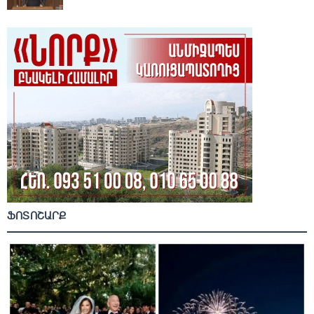
ՖՈՏՈՇԱՐՔ