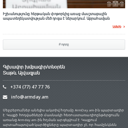
Իշխանությունը հերթական փոթորկից առաջ մասշտաբային
ապատեղեկատվության մեծ դnզա է ներարկում․ Աբրահամյան
Ավելին
Բոլորը
Գլխավոր խմբագիր/տնօրեն
Տաթև Այվազյան
+374 (77) 47 77 76
info@armday.am
Մեջբերումներ անելիս ակտիվ հղումը ArmDay.am-ին պարտադիր
է: Կայքի հոդվածների մասնակի հեռուստառադիոընթերցումն
առանց Armday.am-ին հղման արգելվում է: Կայքում
արտահայտված կարծիքները պարտադիր չէ, որ համընկնեն