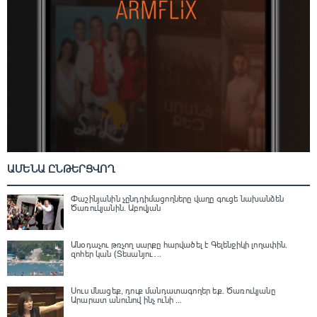
ԱՄԵՆԱ ԸՆԹԵՐՑՎՈՂ
Փաշինյանին չընդդիմացողները վաղը գուցե նախանձեն
Ծառուկյանին. Աբովյան
Անօդաչու թռչող սարքը հարվածել է Գելենջիկի լողափին.
զոհեր կան (Տեսանյու ...
Սուս մնացեք, դուք մանդատագողեր եք․ Ծառուկյանը
Արարատ անունով ինչ ունի ...