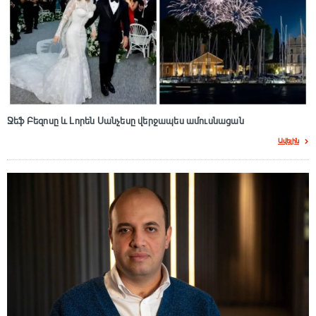
Ջեֆ Բեզոսը և Լորեն Սանչեսը վերջապես ամուսնացան
Ավելին