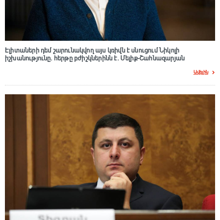
Էլիտաների դեմ շարունակվող այս կռիվն է սնուցում Նիկոլի
իշխանությունը. հերթը բժիշկներինն է. Մելիք-Շահնազարյան
Ավելին