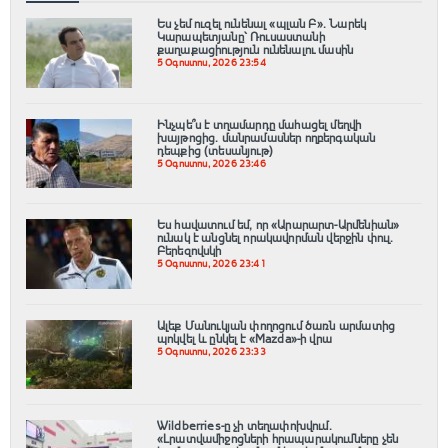
Ես չեմ ուզել ունենալ «պլան Բ»․ Նարեկ
Կարապետյանը՝ Ռուսաստանի
քաղաքացիություն ունենալու մասին
5 Օգոստոս, 2026 23:54
Ինչպե՞ս է տղամարդը մահացել մեղվի
խայթոցից. մանրամասներ ողբերգական
դեպքից (տեսանյութ)
5 Օգոստոս, 2026 23:46
Ես հավատում եմ, որ «Արարարտ-Արմենիան»
ունակ է անցնել որակավորման վերջին փուլ.
Բերեզովսկի
5 Օգոստոս, 2026 23:41
Ալեք Մանուկյան փողոցում ծառն արմատից
պոկվել և ընկել է «Mazda»-ի վրա
5 Օգոստոս, 2026 23:33
Wildberries-ը չի տեղափոխվում․
«Լրատվամիջոցների հրապարակումները չեն