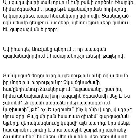
Այս գաղափարի տակ դրվում է մի քանի գործոն։ Իհարկե,
հիմա ճգնաժամ է, բայց եթե պլանավորման հորիզոնը
երկարացնես, ապա հեռանկարը կփոխվի։ Ցանկացած
ճգնաժամի դեպքում ազգերը, պետությունները գտնում
են զարգացման ելքերը։
Եվ իհարկե, Աուզանը պնդում է, որ ապագան
պայմանավորվում է հասարակությունների քայլերով։
Ցանկացած ժողովուրդ և պետություն ունի ճգնաժամի
իր մոդելը և խորությունը։ Չկա ճգնաժամի
համընդհանուր ձևակերպում։ Հայաստանը, ըստ իս,
հիմա աննախադեպ խոր ազգային ճգնաժամի մեջ է։ Ես
չգիտեմ՝ Աուզանի բանաձևը մեր պարագայում
կաշխատի՞, թե՞ ոչ։ Ես չգիտեմ՝ ինչ կլինի վաղը, վաղը չէ
մյուս օրը։ Բայց մի բան հաստատ գիտեմ՝ զարգացման
ելքերը, վերականգնումը կսկսվի այն պահից, երբ մենք,
հասարակությունը և նրա առաջին շարքերը պահանջ
ձևակերպենք՝ ինքներս մեր մասին և մեր հեռանկարի