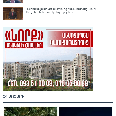
Վարդևանյանը ԱԺ ամբիոնից հակադարձեց Նիկոլ
Փաշինյանին․ նա սկանդալային հա ...
ՖՈՏՈՇԱՐՔ