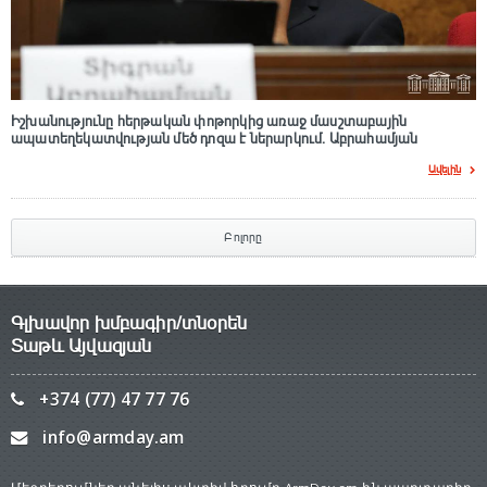
Իշխանությունը հերթական փոթորկից առաջ մասշտաբային
ապատեղեկատվության մեծ դnզա է ներարկում․ Աբրահամյան
Ավելին
Բոլորը
Գլխավոր խմբագիր/տնօրեն
Տաթև Այվազյան
+374 (77) 47 77 76
info@armday.am