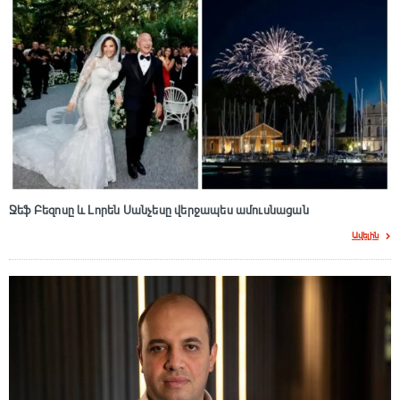
Ջեֆ Բեզոսը և Լորեն Սանչեսը վերջապես ամուսնացան
Ավելին