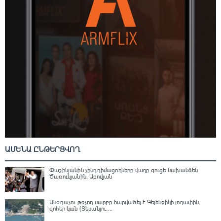
ԱՄԵՆԱ ԸՆԹԵՐՑՎՈՂ
Փաշինյանին չընդդիմացողները վաղը գուցե նախանձեն
Ծառուկյանին. Աբովյան
Անօդաչու թռչող սարքը հարվածել է Գելենջիկի լողափին.
զոհեր կան (Տեսանյու ...