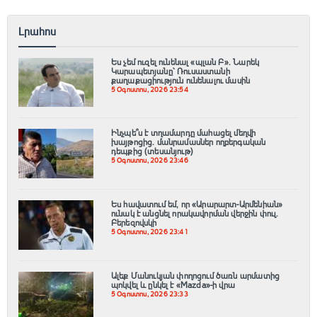
Լրահոս
Ես չեմ ուզել ունենալ «պլան Բ»․ Նարեկ
Կարապետյանը՝ Ռուսաստանի
քաղաքացիություն ունենալու մասին
5 Օգոստոս, 2026 23:54
Ինչպե՞ս է տղամարդը մահացել մեղվի
խայթոցից. մանրամասներ ողբերգական
դեպքից (տեսանյութ)
5 Օգոստոս, 2026 23:46
Ես հավատում եմ, որ «Արարարտ-Արմենիան»
ունակ է անցնել որակավորման վերջին փուլ.
Բերեզովսկի
5 Օգոստոս, 2026 23:41
Ալեք Մանուկյան փողոցում ծառն արմատից
պոկվել և ընկել է «Mazda»-ի վրա
5 Օգոստոս, 2026 23:33