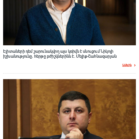
Էլիտաների դեմ շարունակվող այս կռիվն է սնուցում Նիկոլի
իշխանությունը. հերթը բժիշկներինն է. Մելիք-Շահնազարյան
Ավելին